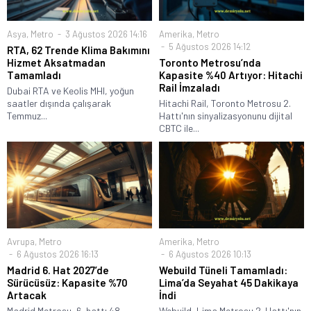
Asya
,
Metro
3 Ağustos 2026 14:16
Amerika
,
Metro
5 Ağustos 2026 14:12
RTA, 62 Trende Klima Bakımını
Hizmet Aksatmadan
Toronto Metrosu’nda
Tamamladı
Kapasite %40 Artıyor: Hitachi
Rail İmzaladı
Dubai RTA ve Keolis MHI, yoğun
saatler dışında çalışarak
Hitachi Rail, Toronto Metrosu 2.
Temmuz...
Hattı'nın sinyalizasyonunu dijital
CBTC ile...
Avrupa
,
Metro
Amerika
,
Metro
6 Ağustos 2026 16:13
6 Ağustos 2026 10:13
Madrid 6. Hat 2027’de
Webuild Tüneli Tamamladı:
Sürücüsüz: Kapasite %70
Lima’da Seyahat 45 Dakikaya
Artacak
İndi
Madrid Metrosu, 6. hattı 48
Webuild, Lima Metrosu 2. Hattı'nın