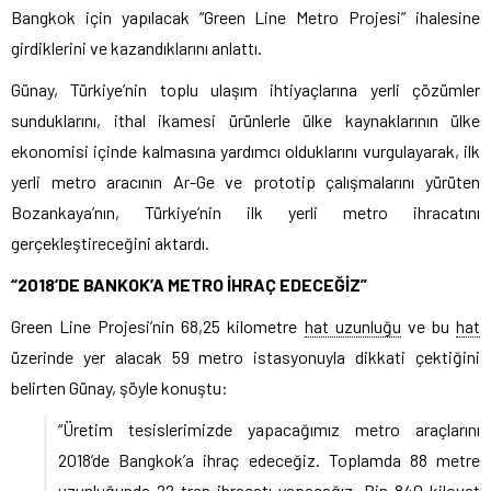
Bangkok için yapılacak “Green Line Metro Projesi” ihalesine
girdiklerini ve kazandıklarını anlattı.
Günay, Türkiye’nin toplu ulaşım ihtiyaçlarına yerli çözümler
sunduklarını, ithal ikamesi ürünlerle ülke kaynaklarının ülke
ekonomisi içinde kalmasına yardımcı olduklarını vurgulayarak, ilk
yerli metro aracının Ar-Ge ve prototip çalışmalarını yürüten
Bozankaya’nın, Türkiye’nin ilk yerli metro ihracatını
gerçekleştireceğini aktardı.
“2018’DE BANKOK’A METRO İHRAÇ EDECEĞİZ”
Green Line Projesi’nin 68,25 kilometre
hat uzunluğu
ve bu
hat
üzerinde yer alacak 59 metro istasyonuyla dikkati çektiğini
belirten Günay, şöyle konuştu:
“Üretim tesislerimizde yapacağımız metro araçlarını
2018’de Bangkok’a ihraç edeceğiz. Toplamda 88 metre
uzunluğunda 22 tren ihracatı yapacağız. Bin 840 kilovat