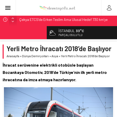
Çekya ETCS’de Erken Teslim Ama Ulusal Hedef 730 km’ye
Düştü
İSTANBUL
33°C
České dráhy 101 Yaşındaki Buharlıyı Šumava Seferlerine
PARÇALI BULUTLU
Çıkarıyor
Brescia 426 Milyon Euro’luk Tramvay İnşaatına Başladı
Yerli Metro İhracatı 2018’de Başlıyor
Northern Railway Doğruladı: 308 Bin Rupiye Özel Vagonda
Anasayfa
»
Dünya Demiryolları
»
Asya
»
Yerli Metro İhracatı 2018’de Başlıyor
Puja
İhracat serüvenine elektrikli otobüsle başlayan
Madrid Atocha’da 56 Milyon Euro’luk Yenileme: Sol Tüneli
%33 Kapasite Artışı
Bozankaya Otomotiv, 2018’de Türkiye’nin ilk yerli metro
ihracatına da imza atmaya hazırlanıyor.