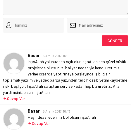
Basar
5 Aralık 2017, 16:11
InşaAllah yolunuz hep açık olur
InşaAllah hep güzel büyük
projelerde olursunuz.
Maliyet nedeniyle kendi uretimiz
yerine dışarda yaptirmaya başlayınca iş bilgisini
toplamak yazilim ve yedek parça yüzünden tercih cazibiyetini kaybetme
riski başlıyor.
InşaAllah satıştan servise kadar hep biz uretiriz..
Allah
yardimciniz olsun inşaAllah
Cevap Ver
Basar
5 Aralık 2017, 16:13
Hayır duası edeniniz bol olsun inşaAllah
Cevap Ver