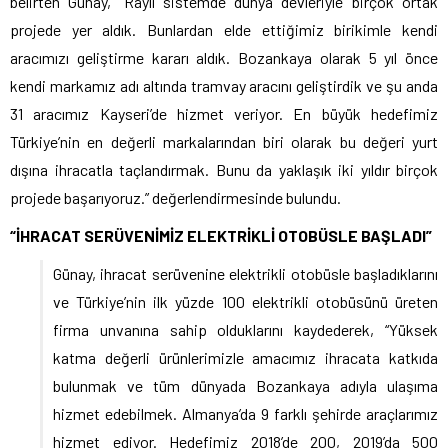
belirten Günay, “Raylı sistemde dünya devleriyle birçok ortak
projede yer aldık. Bunlardan elde ettiğimiz birikimle kendi
aracımızı geliştirme kararı aldık. Bozankaya olarak 5 yıl önce
kendi markamız adı altında tramvay aracını geliştirdik ve şu anda
31 aracımız Kayseri’de hizmet veriyor. En büyük hedefimiz
Türkiye’nin en değerli markalarından biri olarak bu değeri yurt
dışına ihracatla taçlandırmak. Bunu da yaklaşık iki yıldır birçok
projede başarıyoruz.” değerlendirmesinde bulundu.
“İHRACAT SERÜVENİMİZ ELEKTRİKLİ OTOBÜSLE BAŞLADI”
Günay, ihracat serüvenine elektrikli otobüsle başladıklarını
ve Türkiye’nin ilk yüzde 100 elektrikli otobüsünü üreten
firma unvanına sahip olduklarını kaydederek, “Yüksek
katma değerli ürünlerimizle amacımız ihracata katkıda
bulunmak ve tüm dünyada Bozankaya adıyla ulaşıma
hizmet edebilmek. Almanya’da 9 farklı şehirde araçlarımız
hizmet ediyor. Hedefimiz 2018’de 200, 2019’da 500