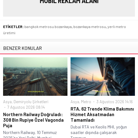
MOBİL REKLAM ALANI
ETİKETLER:
bangkok metrosu bozankaya
,
bozankaya metrosu
,
yerli metro
üretimi
BENZER KONULAR
Asya
,
Demiryolu Şirketleri
Asya
,
Metro
3 Ağustos 2026 14:16
7 Ağustos 2026 08:14
RTA, 62 Trende Klima Bakımını
Northern Railway Doğruladı:
Hizmet Aksatmadan
308 Bin Rupiye Özel Vagonda
Tamamladı
Puja
Dubai RTA ve Keolis MHI, yoğun
Northern Railway, 10 Temmuz
saatler dışında çalışarak
2025'te Yeni Delhi–Mumbai
Temmuz...