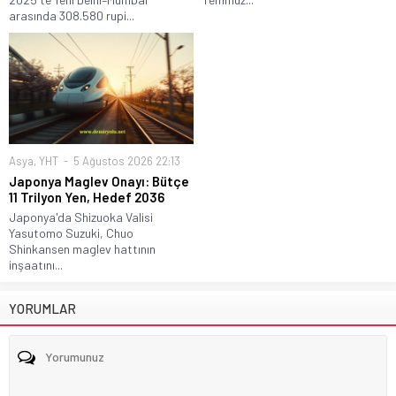
arasında 308.580 rupi...
Asya
,
YHT
5 Ağustos 2026 22:13
Japonya Maglev Onayı: Bütçe
11 Trilyon Yen, Hedef 2036
Japonya'da Shizuoka Valisi
Yasutomo Suzuki, Chuo
Shinkansen maglev hattının
inşaatını...
YORUMLAR