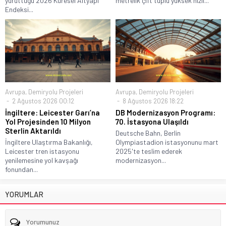
yürüttüğü 2026 Küresel Altyapı
metrelik çift tüplü yüksek hızlı...
Endeksi...
Avrupa
,
Demiryolu Projeleri
Avrupa
,
Demiryolu Projeleri
2 Ağustos 2026 00:12
8 Ağustos 2026 18:22
İngiltere: Leicester Garı’na
DB Modernizasyon Programı:
Yol Projesinden 10 Milyon
70. İstasyona Ulaşıldı
Sterlin Aktarıldı
Deutsche Bahn, Berlin
İngiltere Ulaştırma Bakanlığı,
Olympiastadion istasyonunu mart
Leicester tren istasyonu
2025'te teslim ederek
yenilemesine yol kavşağı
modernizasyon...
fonundan...
YORUMLAR