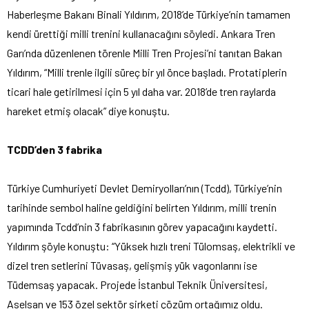
Haberleşme Bakanı Binali Yıldırım, 2018’de Türkiye’nin tamamen
kendi ürettiği milli trenini kullanacağını söyledi. Ankara Tren
Garı’nda düzenlenen törenle Milli Tren Projesi’ni tanıtan Bakan
Yıldırım, “Milli trenle ilgili süreç bir yıl önce başladı. Protatiplerin
ticari hale getirilmesi için 5 yıl daha var. 2018’de tren raylarda
hareket etmiş olacak” diye konuştu.
TCDD’den 3 fabrika
Türkiye Cumhuriyeti Devlet Demiryolları’nın (Tcdd), Türkiye’nin
tarihinde sembol haline geldiğini belirten Yıldırım, milli trenin
yapımında Tcdd’nin 3 fabrikasının görev yapacağını kaydetti.
Yıldırım şöyle konuştu: “Yüksek hızlı treni Tülomsaş, elektrikli ve
dizel tren setlerini Tüvasaş, gelişmiş yük vagonlarını ise
Tüdemsaş yapacak. Projede İstanbul Teknik Üniversitesi,
Aselsan ve 153 özel sektör şirketi çözüm ortağımız oldu.