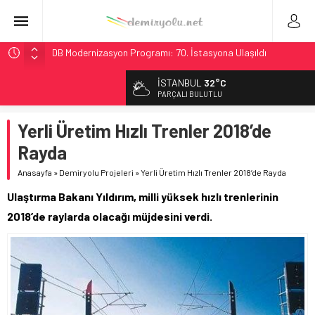
DB Modernizasyon Programı: 70. İstasyona Ulaşıldı
GB Railfreight İngiltere’de Lider, Class 99’lar 2026’da Yolda
İSTANBUL
32°C
İngiltere Demiryolunda Tarihi Entegrasyon: GBR Anglia
PARÇALI BULUTLU
Resmen Başladı
Yerli Üretim Hızlı Trenler 2018’de
Malezya Havayolları, TGV ile 28 Fransız Şehrine Tek Bilet
Rayda
Ukrayna’da Yolcu Trenine İHA Saldırısı: Zamanında Tahliye
Faciayı Önledi
Anasayfa
»
Demiryolu Projeleri
»
Yerli Üretim Hızlı Trenler 2018’de Rayda
Ulaştırma Bakanı Yıldırım, milli yüksek hızlı trenlerinin
2018’de raylarda olacağı müjdesini verdi.