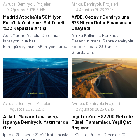
Avrupa
,
Demiryolu Projeleri
Afrika
,
Demiryolu Projeleri
7 Ağustos 2026 20:15
3 Ağustos 2026 22:15
Madrid Atocha’da 56 Milyon
AfDB, Cezayir Demiryoluna
Euro’luk Yenileme: Sol Tüneli
878 Milyon Dolar Finansmanı
%33 Kapasite Artışı
Onayladı
Adif, Madrid Atocha Cercanías
Afrika Kalkınma Bankası,
istasyonunun hat
Cezayir'in trans-Sahra demiryolu
konfigürasyonunu 56 milyon Euro...
koridorundaki 230 km'lik
Ghardaïa–El...
Avrupa
,
Demiryolu Projeleri
Avrupa
,
Demiryolu Projeleri
1 Ağustos 2026 22:13
2 Ağustos 2026 02:13
Anket: Macaristan, İsveç,
İngiltere’de HS2 700 Metrelik
İspanya Demiryolu Yatırımında
Tüneli Tamamladı, Yeşil Çatı
Öncü
Başlıyor
Ipsos, 29 ülkede 21.521 katılımcıyla
HS2 Ltd, Burton Green'de 700