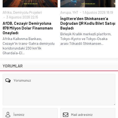
Afrika
,
Demiryolu Projeleri
Avrupa
,
YHT
1 Ağustos 2026 18:19
3 Ağustos 2026 22:15
İngiltere’den Shinkansen’a
AfDB, Cezayir Demiryoluna
Doğrudan QR Kodlu Bilet Satışı
878 Milyon Dolar Finansmanı
Başladı
Onayladı
Birleşik Krallık merkezli platform,
Afrika Kalkınma Bankası,
Tokyo–Kyoto ve Tokyo–Osaka
Cezayir'in trans-Sahra demiryolu
arası Tōkaidō Shinkansen...
koridorundaki 230 km'lik
Ghardaïa–El...
YORUMLAR