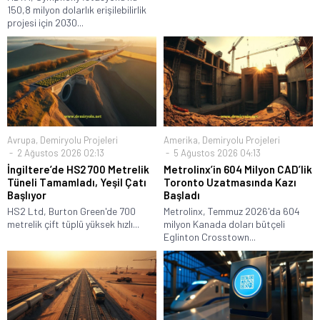
150,8 milyon dolarlık erişilebilirlik
projesi için 2030...
Avrupa
,
Demiryolu Projeleri
Amerika
,
Demiryolu Projeleri
2 Ağustos 2026 02:13
5 Ağustos 2026 04:13
İngiltere’de HS2 700 Metrelik
Metrolinx’in 604 Milyon CAD’lik
Tüneli Tamamladı, Yeşil Çatı
Toronto Uzatmasında Kazı
Başlıyor
Başladı
HS2 Ltd, Burton Green'de 700
Metrolinx, Temmuz 2026'da 604
metrelik çift tüplü yüksek hızlı...
milyon Kanada doları bütçeli
Eglinton Crosstown...