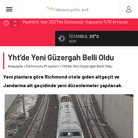
Madrid 6. Hat 2027’de Sürücüsüz: Kapasite %70 Artacak
Laing O’Rourke, 17,2 Milyar Sterlinlik Siparişle Tesis
Büyütüyor
İSTANBUL
33°C
İtalya’dan Yeni Otomotiv Demiryolu: 4.800 Ton CO2
AÇIK
Tasarrufu
Webuild Tüneli Tamamladı: Lima’da Seyahat 45 Dakikaya
Yht’de Yeni Güzergah Belli Oldu
İndi
Anasayfa
»
Demiryolu Projeleri
»
Yht’de Yeni Güzergah Belli Oldu
Alstom ve Siemens’ten São Paulo’da Çifte Sinyal Hamlesi
Yeni planlara göre Richmond otele giden altgeçit ve
Jandarma alt geçidinde yeni düzenlemeler yapılacak.