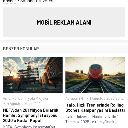
Kaynak
: Sapanca Gazetesi
MOBİL REKLAM ALANI
BENZER KONULAR
Amerika
,
Demiryolu Projeleri
Avrupa
,
YHT
1 Ağustos 2026 20:12
4 Ağustos 2026 14:14
Italo, Hızlı Trenlerinde Rolling
MBTA’dan 201 Milyon Dolarlık
Stones Kampanyasını Başlattı
Hamle: Symphony İstasyonu
Italo, Universal Music Italia ile 1
2030’a Kadar Kapalı
Temmuz 2025'te tüm yüksek...
MBTA, Symphony İstasyonu'nu