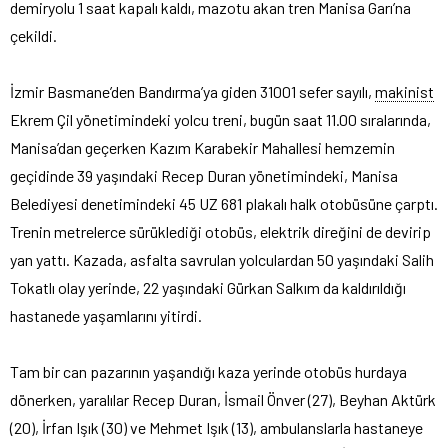
demiryolu 1 saat kapalı kaldı, mazotu akan tren Manisa Garı’na
çekildi.
İzmir Basmane’den Bandırma’ya giden 31001 sefer sayılı,
makinist
Ekrem Çil yönetimindeki yolcu treni, bugün saat 11.00 sıralarında,
Manisa’dan geçerken Kazım Karabekir Mahallesi hemzemin
geçidinde 39 yaşındaki Recep Duran yönetimindeki, Manisa
Belediyesi denetimindeki 45 UZ 681 plakalı halk otobüsüne çarptı.
Trenin metrelerce sürüklediği otobüs, elektrik direğini de devirip
yan yattı. Kazada, asfalta savrulan yolculardan 50 yaşındaki Salih
Tokatlı olay yerinde, 22 yaşındaki Gürkan Salkım da kaldırıldığı
hastanede yaşamlarını yitirdi.
Tam bir can pazarının yaşandığı kaza yerinde otobüs hurdaya
dönerken, yaralılar Recep Duran, İsmail Önver (27), Beyhan Aktürk
(20), İrfan Işık (30) ve Mehmet Işık (13), ambulanslarla hastaneye