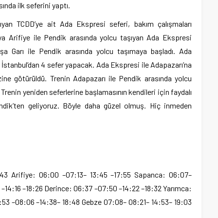
nda ilk seferini yaptı.
ıyan TCDD’ye ait Ada Ekspresi seferi, bakım çalışmaları
rya Arifiye ile Pendik arasında yolcu taşıyan Ada Ekspresi
şa Garı ile Pendik arasında yolcu taşımaya başladı. Ada
 İstanbul’dan 4 sefer yapacak. Ada Ekspresi ile Adapazarı’na
zine götürüldü. Trenin Adapazarı ile Pendik arasında yolcu
renin yeniden seferlerine başlamasının kendileri için faydalı
ndik’ten geliyoruz. Böyle daha güzel olmuş. Hiç inmeden
43 Arifiye: 06:00 –07:13– 13:45 –17:55 Sapanca: 06:07–
 –14:16 –18:26 Derince: 06:37 –07:50 –14:22 –18:32 Yarımca:
:53 –08:06 –14:38– 18:48 Gebze 07:08– 08:21– 14:53– 19:03