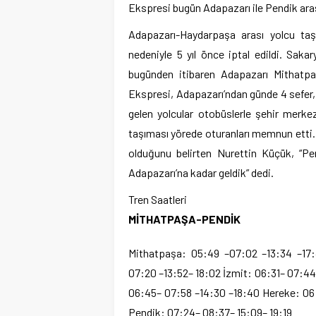
Ekspresi bugün Adapazarı ile Pendik arası
Adapazarı-Haydarpaşa arası yolcu taş
nedeniyle 5 yıl önce iptal edildi. Saka
bugünden itibaren Adapazarı Mithatpa
Ekspresi, Adapazarı’ndan günde 4 sefer,
gelen yolcular otobüslerle şehir merke
taşıması yörede oturanları memnun etti. T
olduğunu belirten Nurettin Küçük, “Pe
Adapazarı’na kadar geldik” dedi.
Tren Saatleri
MİTHATPAŞA-PENDİK
Mithatpaşa: 05:49 –07:02 –13:34 –17:
07:20 –13:52– 18:02 İzmit: 06:31– 07:44
06:45– 07:58 –14:30 –18:40 Hereke: 06
Pendik: 07:24– 08:37– 15:09– 19:19