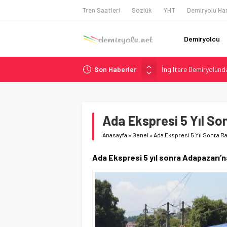
Tren Saatleri
Sözlük
YHT
Demiryolu Har
Demiryolcu
Son Haberler
İngiltere Demiryolun
Malezya Havayolları, T
ÖBB ve RFI’dan Brenne
NS, Temmuz 2026’dan 
Ada Ekspresi 5 Yıl So
GB Railfreight İngilte
Anasayfa
»
Genel
»
Ada Ekspresi 5 Yıl Sonra R
Ada Ekspresi 5 yıl sonra Adapazarı’n