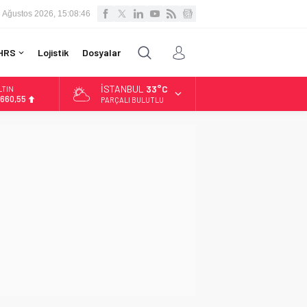
 Ağustos 2026, 15:08:47
HRS
Lojistik
Dosyalar
İSTANBUL
33°C
LTIN
.660,55
PARÇALI BULUTLU
İST
3.779,39
OLAR
,7111
URO
5,1881