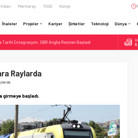
itaları
Marmaray
TCDD
Künye
8
İhaleler
Projeler
Kariyer
Şirketler
Teknoloji
Dünya
A
da Tarihi Entegrasyon: GBR Anglia Resmen Başladı
6
GV ile 28 Fransız Şehrine Tek Bilet
B
1
r’da 15 Günlük Bakım: Tren Seferleri Duruyor
İtibaren Koltukta Bagaja Kalıcı Yasak, Ceza Yok
nra Raylarda
D
47
re’de Lider, Class 99’lar 2026’da Yolda
aylarda
E
5
a girmeye başladı.