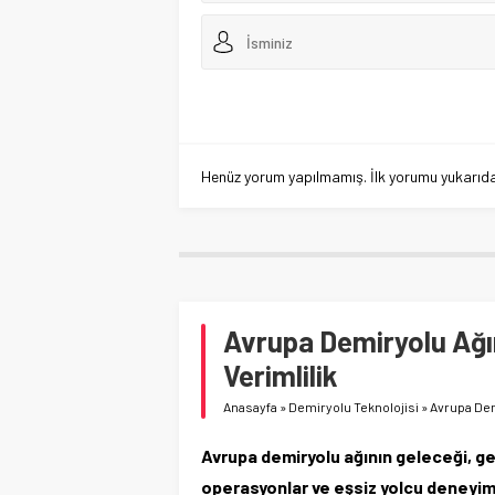
Henüz yorum yapılmamış. İlk yorumu yukarıdaki
Avrupa Demiryolu Ağını
Verimlilik
Anasayfa
»
Demiryolu Teknolojisi
»
Avrupa Demi
Avrupa demiryolu ağının geleceği, geli
operasyonlar ve eşsiz yolcu deneyiml