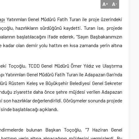
A
A
+
-
apı
Yatırımları Genel Müdürü Fatih Turan ile proje üzerindeki
oğlu, hazırlıkların sürdüğünü kaydetti. Turan ise, projede
larının başlatılacağını ifade ederek, “Sayın Başbakanımızın
e kadar olan demir yolu hattını en kısa zamanda yerin altına
eki Toçoğlu, TCDD Genel Müdürü Ömer Yıldız ve Ulaştırma
ı Yatırımları Genel Müdürü Fatih Turan ile Adapazarı Garı’nda
dürü Rüstem Keleş ve Büyükşehir Belediyesi Genel Sekreter
unduğu ziyarette daha önce şehre müjdesi verilen Adapazarı
ki son hazırlıklar değerlendirildi. Görüşmeler sonunda projede
sinde başlatılacağı açıklandı.
endirmelerde bulunan Başkan Toçoğlu, “7 Haziran Genel
hattının yerin altına alınacağının müjdesini vermişlerdi. Bu