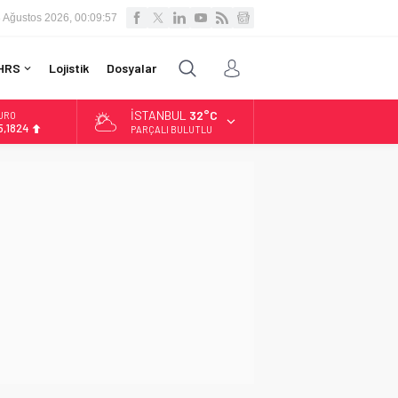
 Ağustos 2026, 00:09:58
HRS
Lojistik
Dosyalar
İSTANBUL
32°C
LTIN
.662,10
PARÇALI BULUTLU
İST
3.779,39
OLAR
7,6954
URO
5,1824