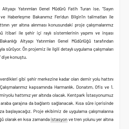
 Altyapı Yatırımları Genel Müdürü Fatih Turan ise, “Sayın
ve Haberleşme Bakanımız Feridun Bilgin’in talimatları ile
ttının yer altına alınması konusundaki proje çalışmalarımız
itibari ile şehir içi raylı sistemlerinin yapımı ve inşası
akanlığı Altyapı Yatırımları Genel Müdürlüğü tarafından
ıyla sürüyor. Ön projemiz ile ilgili detaylı uygulama çalışmaları
 diye konuştu.
erdikleri gibi şehir merkezine kadar olan demir yolu hattını
 Çalışmalarımız kapsamında Harmanlık, Donatım, Ofis ve 1.
iryolu hattımız yer altında olacak. Kentpark İstasyonumuz
e araba garajına da bağlantı sağlanacak. Kısa süre içerisinde
za başlayacağız. Proje ekibimiz de uygulama çalışmalarına
lüğü olarak en kısa zamanda
istasyon
ve tren yolunu yer altına