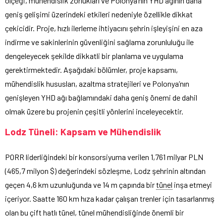
ölçeği, mühendislik zorlukları ve Polonya’nın YHD ağının daha
geniş gelişimi üzerindeki etkileri nedeniyle özellikle dikkat
çekicidir. Proje, hızlı ilerleme ihtiyacını şehrin işleyişini en aza
indirme ve sakinlerinin güvenliğini sağlama zorunluluğu ile
dengeleyecek şekilde dikkatli bir planlama ve uygulama
gerektirmektedir. Aşağıdaki bölümler, proje kapsamı,
mühendislik hususları, azaltma stratejileri ve Polonya’nın
genişleyen YHD ağı bağlamındaki daha geniş önemi de dahil
olmak üzere bu projenin çeşitli yönlerini inceleyecektir.
Lodz Tüneli: Kapsam ve Mühendislik
PORR liderliğindeki bir konsorsiyuma verilen 1,761 milyar PLN
(465,7 milyon $) değerindeki sözleşme, Lodz şehrinin altından
geçen 4,6 km uzunluğunda ve 14 m çapında bir
tünel
inşa etmeyi
içeriyor. Saatte 160 km hıza kadar çalışan trenler için tasarlanmış
olan bu çift hatlı tünel, tünel mühendisliğinde önemli bir