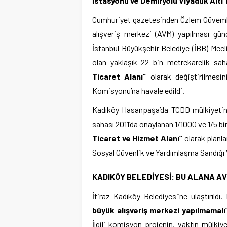
İstasyonu ve Demiryolu Viyadük Altı 
Cumhuriyet gazetesinden Özlem Güvemli
alışveriş merkezi (AVM) yapılması gün
İstanbul Büyükşehir Belediye (İBB) Mecl
olan yaklaşık 22 bin metrekarelik sa
Ticaret Alanı”
olarak değiştirilmesini
Komisyonu’na havale edildi.
Kadıköy Hasanpaşa’da TCDD mülkiyetin
sahası 2011’da onaylanan 1/1000 ve 1/5 bin 
Ticaret ve Hizmet Alanı”
olarak planla
Sosyal Güvenlik ve Yardımlaşma Sandığı Va
KADIKÖY BELEDİYESİ: BU ALANA A
İtiraz Kadıköy Belediyesi’ne ulaştırıldı
büyük alışveriş merkezi yapılmamalı
İlgili komisyon projenin, vakfın mülkiy