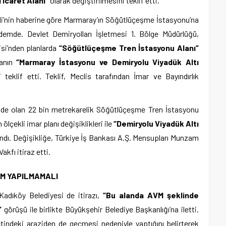
Ticaret Alanı”
olarak değiştirilmesini teklif etti.
’nin haberine göre Marmaray’ın Söğütlüçeşme İstasyonu’na
demde. Devlet Demiryolları İşletmesi 1. Bölge Müdürlüğü,
isi’nden planlarda
“Söğütlüçeşme Tren İstasyonu Alanı”
hanın
“Marmaray İstasyonu ve Demiryolu Viyadük Altı
 teklif etti. Teklif, Meclis tarafından İmar ve Bayındırlık
de olan 22 bin metrekarelik Söğütlüçeşme Tren İstasyonu
ölçekli imar planı değişiklikleri ile
“Demiryolu Viyadük Altı
ndı. Değişikliğe, Türkiye İş Bankası A.Ş. Mensupları Munzam
kfı itiraz etti.
VM YAPILMAMALI
. Kadıköy Belediyesi de itirazı,
“Bu alanda AVM şeklinde
”
görüşü ile birlikte Büyükşehir Belediye Başkanlığı’na iletti.
etindeki araziden de geçmesi nedeniyle yaptığını belirterek