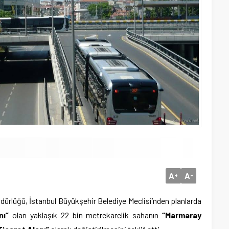
A
A
+
-
üdürlüğü, İstanbul Büyükşehir Belediye Meclisi’nden planlarda
nı”
olan yaklaşık 22 bin metrekarelik sahanın
“Marmaray