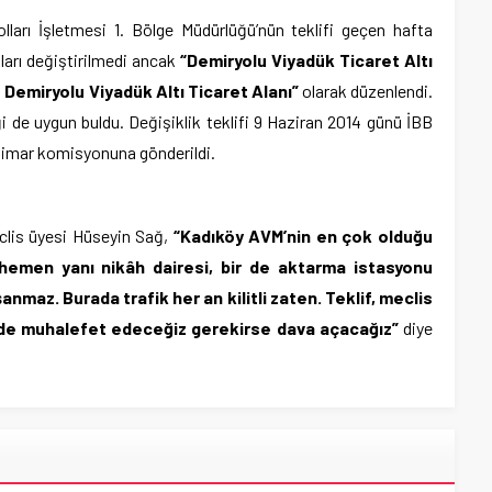
ları İşletmesi 1. Bölge Müdürlüğü’nün teklifi geçen hafta
ları değiştirilmedi ancak
“Demiryolu Viyadük Ticaret Altı
Demiryolu Viyadük Altı Ticaret Alanı”
olarak düzenlendi.
i de uygun buldu. Değişiklik teklifi 9 Haziran 2014 günü İBB
ile imar komisyonuna gönderildi.
eclis üyesi Hüseyin Sağ,
“Kadıköy AVM’nin en çok olduğu
 hemen yanı nikâh dairesi, bir de aktarma istasyonu
maz. Burada trafik her an kilitli zaten. Teklif, meclis
lde muhalefet edeceğiz gerekirse dava açacağız”
diye