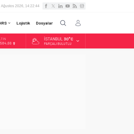
 Ağustos 2026, 14:22:45
HRS
Lojistik
Dosyalar
İSTANBUL
30°C
LTIN
.584,66
PARÇALI BULUTLU
İST
3.889,75
OLAR
7,7046
URO
5,0051