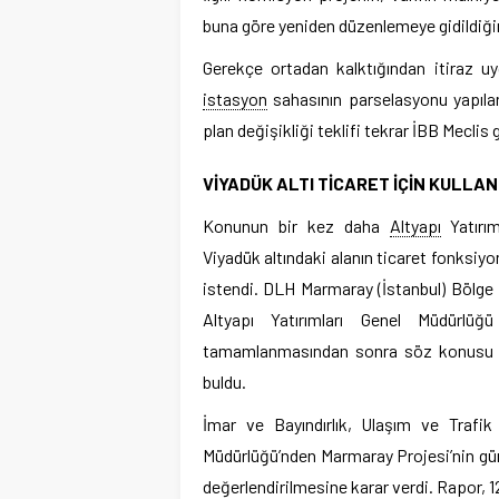
buna göre yeniden düzenlemeye gidildiğin
Gerekçe ortadan kalktığından itiraz u
istasyon
sahasının parselasyonu yapılara
plan değişikliği teklifi tekrar İBB Meclis
VİYADÜK ALTI TİCARET İÇİN KULLAN
Konunun bir kez daha
Altyapı
Yatırım
Viyadük altındaki alanın ticaret fonksi
istendi. DLH Marmaray (İstanbul) Bölge
Altyapı Yatırımları Genel Müdürlü
tamamlanmasından sonra söz konusu viya
buldu.
İmar ve Bayındırlık, Ulaşım ve Traf
Müdürlüğü’nden Marmaray Projesi’nin gün
değerlendirilmesine karar verdi. Rapor, 12 A