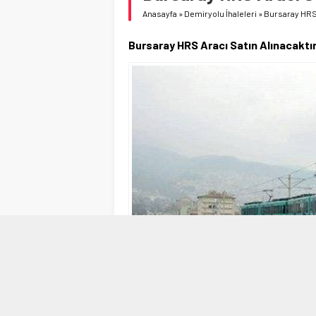
Anasayfa
»
Demiryolu İhaleleri
»
Bursaray HRS 
Bursaray HRS Aracı Satın Alınacaktı