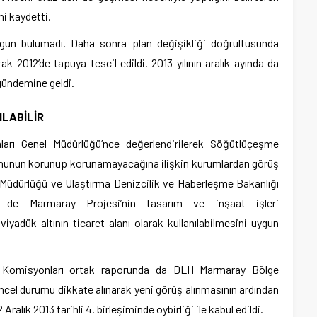
i kaydetti.
ygun bulumadı. Daha sonra plan değişikliği doğrultusunda
k 2012’de tapuya tescil edildi. 2013 yılının aralık ayında da
 gündemine geldi.
ILABİLİR
ları Genel Müdürlüğü’nce değerlendirilerek Söğütlüçeşme
yonunun korunup korunamayacağına ilişkin kurumlardan görüş
 Müdürlüğü ve Ulaştırma Denizcilik ve Haberleşme Bakanlığı
ğü de Marmaray Projesi’nin tasarım ve inşaat işleri
dük altının ticaret alanı olarak kullanılabilmesini uygun
ik Komisyonları ortak raporunda da DLH Marmaray Bölge
cel durumu dikkate alınarak yeni görüş alınmasının ardından
ralık 2013 tarihli 4. birleşiminde oybirliği ile kabul edildi.