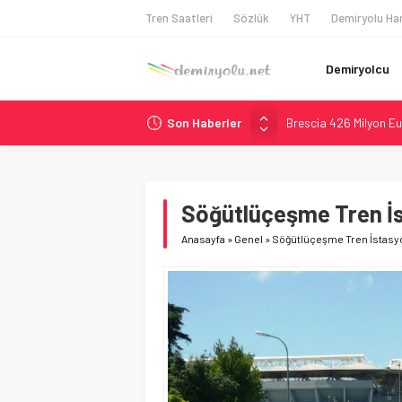
Tren Saatleri
Sözlük
YHT
Demiryolu Har
Demiryolcu
Son Haberler
Brescia 426 Milyon Eu
Northern Railway Doğ
Chicago’da Metra Poli
NJ Transit’ten Tarihi
Söğütlüçeşme Tren İ
České dráhy 101 Yaşın
Anasayfa
»
Genel
»
Söğütlüçeşme Tren İstasyo