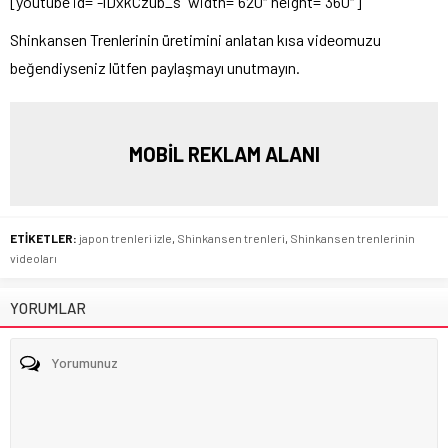
[youtube id=”-lDxkCzub_s” width=”620″ height=”360″]
Shinkansen Trenlerinin üretimini anlatan kısa videomuzu
beğendiyseniz lütfen paylaşmayı unutmayın.
MOBİL REKLAM ALANI
ETİKETLER:
japon trenleri izle
,
Shinkansen trenleri
,
Shinkansen trenlerinin
videoları
YORUMLAR