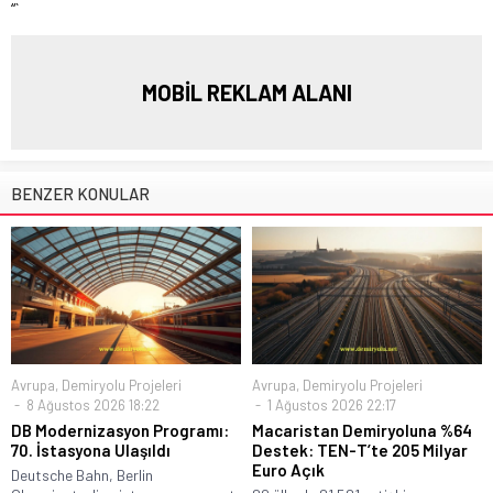
“`
MOBİL REKLAM ALANI
BENZER KONULAR
Avrupa
,
Demiryolu Projeleri
Avrupa
,
Demiryolu Projeleri
8 Ağustos 2026 18:22
1 Ağustos 2026 22:17
DB Modernizasyon Programı:
Macaristan Demiryoluna %64
70. İstasyona Ulaşıldı
Destek: TEN-T’te 205 Milyar
Euro Açık
Deutsche Bahn, Berlin