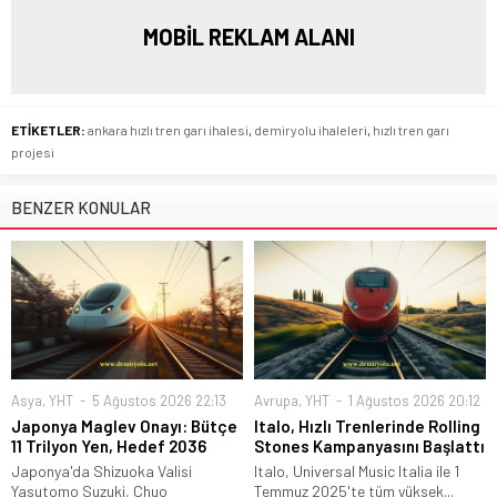
MOBİL REKLAM ALANI
ETİKETLER:
ankara hızlı tren garı ihalesi
,
demiryolu ihaleleri
,
hızlı tren garı
projesi
BENZER KONULAR
Asya
,
YHT
5 Ağustos 2026 22:13
Avrupa
,
YHT
1 Ağustos 2026 20:12
Japonya Maglev Onayı: Bütçe
Italo, Hızlı Trenlerinde Rolling
11 Trilyon Yen, Hedef 2036
Stones Kampanyasını Başlattı
Japonya'da Shizuoka Valisi
Italo, Universal Music Italia ile 1
Yasutomo Suzuki, Chuo
Temmuz 2025'te tüm yüksek...