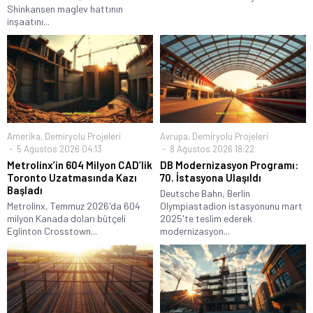
Shinkansen maglev hattının
inşaatını...
Amerika
,
Demiryolu Projeleri
Avrupa
,
Demiryolu Projeleri
5 Ağustos 2026 04:13
8 Ağustos 2026 18:22
Metrolinx’in 604 Milyon CAD’lik
DB Modernizasyon Programı:
Toronto Uzatmasında Kazı
70. İstasyona Ulaşıldı
Başladı
Deutsche Bahn, Berlin
Metrolinx, Temmuz 2026'da 604
Olympiastadion istasyonunu mart
milyon Kanada doları bütçeli
2025'te teslim ederek
Eglinton Crosstown...
modernizasyon...