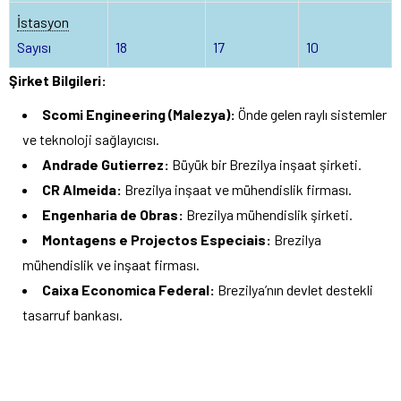
İstasyon
Sayısı
18
17
10
Şirket Bilgileri:
Scomi Engineering (Malezya):
Önde gelen raylı sistemler
ve teknoloji sağlayıcısı.
Andrade Gutierrez:
Büyük bir Brezilya inşaat şirketi.
CR Almeida:
Brezilya inşaat ve mühendislik firması.
Engenharia de Obras:
Brezilya mühendislik şirketi.
Montagens e Projectos Especiais:
Brezilya
mühendislik ve inşaat firması.
Caixa Economica Federal:
Brezilya’nın devlet destekli
tasarruf bankası.