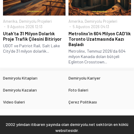
Amerika
,
Demiryolu Projeleri
Amerika
,
Demiryolu Projeleri
9 Ağustos 2026 12:13
5 Ağustos 2026 04:13
Utah’ta 31 Milyon Dolarlık
Metrolinx’in 604 Milyon CAD’lik
Proje Trafik Çilesini Bitiriyor
Toronto Uzatmasında Kazı
Başladı
UDOT ve Patriot Rail, Salt Lake
City'de 31 milyon dolarlık...
Metrolinx, Temmuz 2026'da 604
milyon Kanada doları bütçeli
Eglinton Crosstown...
Demiryolu Kitapları
Demiryolu Kariyer
Demiryolu Kazaları
Foto Galeri
Video Galeri
Çerez Politikası
2002 yılından itibaren yayında olan demiryolu.net sektörün en köklü
websitesidir.