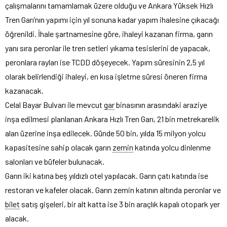
çalışmalarını tamamlamak üzere olduğu ve Ankara Yüksek Hızlı
Tren Garı’nın yapımı için yıl sonuna kadar yapım ihalesine çıkacağı
öğrenildi. İhale şartnamesine göre, ihaleyi kazanan firma, garın
yanı sıra peronlar ile tren setleri yıkama tesislerini de yapacak,
peronlara rayları ise TCDD döşeyecek. Yapım süresinin 2,5 yıl
olarak belirlendiği ihaleyi, en kısa işletme süresi öneren firma
kazanacak.
Celal Bayar Bulvarı ile mevcut
gar
binasının arasındaki araziye
inşa edilmesi planlanan Ankara Hızlı Tren Garı, 21 bin metrekarelik
alan üzerine inşa edilecek. Günde 50 bin, yılda 15 milyon yolcu
kapasitesine sahip olacak garın
zemin
katında yolcu dinlenme
salonları ve büfeler bulunacak.
Garın iki katına beş yıldızlı otel yapılacak. Garın çatı katında ise
restoran ve kafeler olacak. Garın zemin katının altında peronlar ve
bilet
satış gişeleri, bir alt katta ise 3 bin araçlık kapalı otopark yer
alacak.