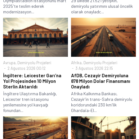
Olympiastadion istasyonunu mart
29 ülkede 21.521 yetişkin,
2025'te teslim ederek
demiryolu yatırımını ulusal öncelik
modernizasyon...
olarak onayladı;...
Avrupa
,
Demiryolu Projeleri
Afrika
,
Demiryolu Projeleri
2 Ağustos 2026 00:12
3 Ağustos 2026 22:15
İngiltere: Leicester Garı’na
AfDB, Cezayir Demiryoluna
Yol Projesinden 10 Milyon
878 Milyon Dolar Finansmanı
Sterlin Aktarıldı
Onayladı
İngiltere Ulaştırma Bakanlığı,
Afrika Kalkınma Bankası,
Leicester tren istasyonu
Cezayir'in trans-Sahra demiryolu
yenilemesine yol kavşağı
koridorundaki 230 km'lik
fonundan...
Ghardaïa–El...