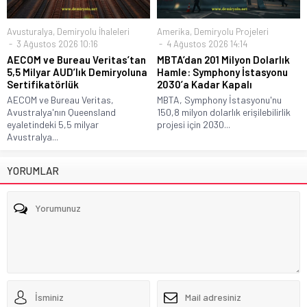
Avusturalya
,
Demiryolu İhaleleri
Amerika
,
Demiryolu Projeleri
3 Ağustos 2026 10:16
4 Ağustos 2026 14:14
AECOM ve Bureau Veritas’tan
MBTA’dan 201 Milyon Dolarlık
5,5 Milyar AUD’lık Demiryoluna
Hamle: Symphony İstasyonu
Sertifikatörlük
2030’a Kadar Kapalı
AECOM ve Bureau Veritas,
MBTA, Symphony İstasyonu'nu
Avustralya'nın Queensland
150,8 milyon dolarlık erişilebilirlik
eyaletindeki 5,5 milyar
projesi için 2030...
Avustralya...
YORUMLAR