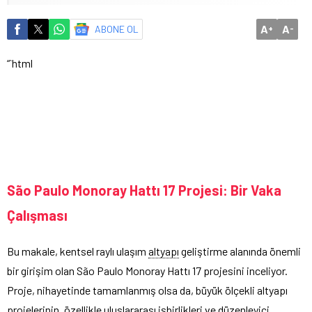
A
A
ABONE OL
+
-
“`html
São Paulo Monoray Hattı 17 Projesi: Bir Vaka
Çalışması
Bu makale, kentsel raylı ulaşım
altyapı
geliştirme alanında önemli
bir girişim olan São Paulo Monoray Hattı 17 projesini inceliyor.
Proje, nihayetinde tamamlanmış olsa da, büyük ölçekli altyapı
projelerinin, özellikle uluslararası işbirlikleri ve düzenleyici