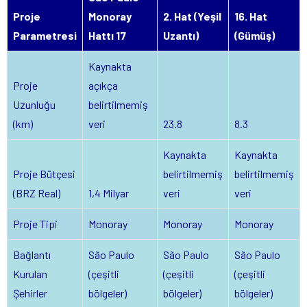
Proje
Monoray
2. Hat (Yeşil
16. Hat
Parametresi
Hattı 17
Uzantı)
(Gümüş)
Kaynakta
Proje
açıkça
Uzunluğu
belirtilmemiş
(km)
veri
23.8
8.3
Kaynakta
Kaynakta
Proje Bütçesi
belirtilmemiş
belirtilmemiş
(BRZ Real)
1,4 Milyar
veri
veri
Proje Tipi
Monoray
Monoray
Monoray
Bağlantı
São Paulo
São Paulo
São Paulo
Kurulan
(çeşitli
(çeşitli
(çeşitli
Şehirler
bölgeler)
bölgeler)
bölgeler)