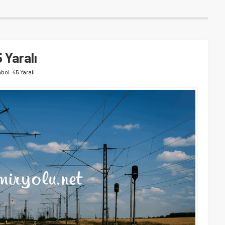
 Yaralı
bol :45 Yaralı