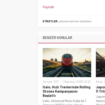
Kaynak
ETİKETLER:
yüksek hızlı tren özellikleri
BENZER KONULAR
Avrupa
,
YHT
1 Ağustos 2026 20:12
Asya
,
Italo, Hızlı Trenlerinde Rolling
Japon
Stones Kampanyasını
11 Tr
Başlattı
Japony
Italo, Universal Music Italia ile 1
Yasut
Temmuz 2025'te tüm yüksek...
Shinka