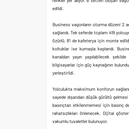
renkler yer alıyor. 6 setten oluşan vag
edildi.
Business vagonların oturma düzeni 2 art
sağlandı. Tek seferde toplam 419 yolcuyu 
özürlü, 8’i de kafeterya için monte edi
koltuklar ise kumaşla kaplandı. Busin
kanaldan yayın yapılabilecek şekilde
bilgisayarlar için güç kaynağının bulund
yerleştirildi.
Yolculukta maksimum konforun sağlanmas
sayede dışarıdan düşük gürültü gelmesi sa
basınçtan etkilenmemesi için basınç de
rahatsızlıkları önlenecek. Dijital göster
vakumlu tuvaletler bulunuyor.