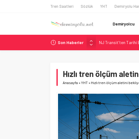
Tren Saatleri
Sözlük
YHT
Demiryolu Har
Demiryolcu
Son Haberler
NJ Transit’ten Tarihi
Rocky Mountain, Güneş 
AAR, MIT ve Berkeley 
Long Beach Limanı’na 
Hızlı tren ölçüm aletin
Chicago’da Metra Poli
Anasayfa
»
YHT
»
Hızlı tren ölçüm aletini bekliy