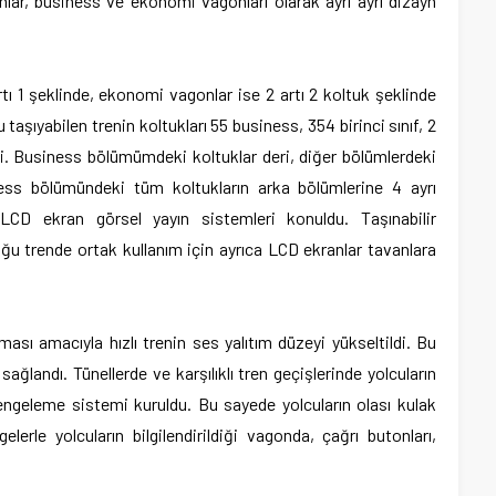
onlar, business ve ekonomi vagonları olarak ayrı ayrı dizayn
ı 1 şeklinde, ekonomi vagonlar ise 2 artı 2 koltuk şeklinde
taşıyabilen trenin koltukları 55 business, 354 birinci sınıf, 2
ldi. Business bölümümdeki koltuklar deri, diğer bölümlerdeki
ess bölümündeki tüm koltukların arka bölümlerine 4 ayrı
 LCD ekran görsel yayın sistemleri konuldu. Taşınabilir
uğu trende ortak kullanım için ayrıca LCD ekranlar tavanlara
ı amacıyla hızlı trenin ses yalıtım düzeyi yükseltildi. Bu
ğlandı. Tünellerde ve karşılıklı tren geçişlerinde yolcuların
ngeleme sistemi kuruldu. Bu sayede yolcuların olası kulak
gelerle yolcuların bilgilendirildiği vagonda, çağrı butonları,