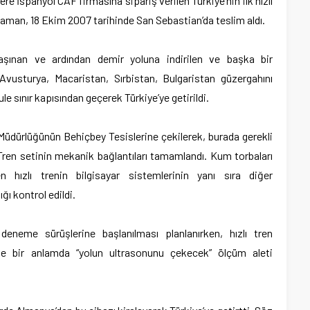
ere İspanyol CAF firmasına sipariş verilen Türkiye’nin ilk hızlı
man, 18 Ekim 2007 tarihinde San Sebastian’da teslim aldı.
taşınan ve ardından demir yoluna indirilen ve başka bir
 Avusturya, Macaristan, Sırbistan, Bulgaristan güzergahını
e sınır kapısından geçerek Türkiye’ye getirildi.
 Müdürlüğünün Behiçbey Tesislerine çekilerek, burada gerekli
Tren setinin mekanik bağlantıları tamamlandı. Kum torbaları
len hızlı trenin bilgisayar sistemlerinin yanı sıra diğer
ğı kontrol edildi.
deneme sürüşlerine başlanılması planlanırken, hızlı tren
 ve bir anlamda “yolun ultrasonunu çekecek” ölçüm aleti