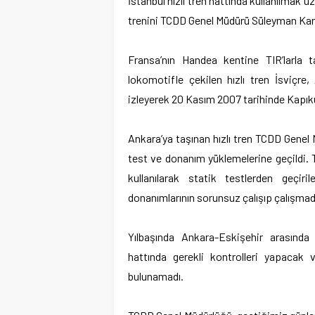
İstanbul hızlı tren hattında kullanılmak üz
trenini TCDD Genel Müdürü Süleyman Kara
Fransa’nın Handea kentine TIR’larla 
lokomotifle çekilen hızlı tren İsviçre,
izleyerek 20 Kasım 2007 tarihinde Kapıkul
Ankara’ya taşınan hızlı tren TCDD Genel
test ve donanım yüklemelerine geçildi. 
kullanılarak statik testlerden geçiri
donanımlarının sorunsuz çalışıp çalışmadı
Yılbaşında Ankara-Eskişehir arasında 
hattında gerekli kontrolleri yapacak
bulunamadı.