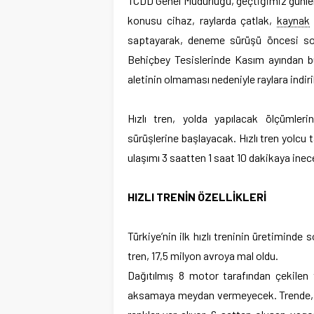
TCDD Genel Müdürlüğü, geçtiğimiz günlerd
konusu cihaz, raylarda çatlak,
kaynak
saptayarak, deneme sürüşü öncesi son
Behiçbey Tesislerinde Kasım ayından bu 
aletinin olmaması nedeniyle raylara indir
Hızlı tren, yolda yapılacak ölçümler
sürüşlerine başlayacak. Hızlı tren yolcu
ulaşımı 3 saatten 1 saat 10 dakikaya inec
HIZLI TRENİN ÖZELLİKLERİ
Türkiye’nin ilk hızlı treninin üretiminde 
tren, 17,5 milyon avroya mal oldu.
Dağıtılmış 8 motor tarafından çekilen t
aksamaya meydan vermeyecek. Trende, iş