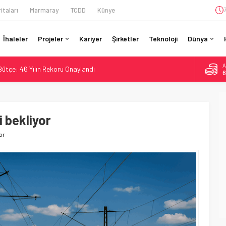
itaları
Marmaray
TCDD
Künye
İhaleler
Projeler
Kariyer
Şirketler
Teknoloji
Dünya
A
 Bütçe: 46 Yılın Rekoru Onaylandı
6
Enerjili Tesisten İlk Rayı Sevk Etti
B
1
Dahil 4 Üniversiteyle Araştırma Konsorsiyumu Başlattı
58 Milyon Dolarlık Yeşil Yatırım Ödülü
i bekliyor
D
4
si BVLOS Drone’larla Müdahale Süresini Kısalttı
or
E
5