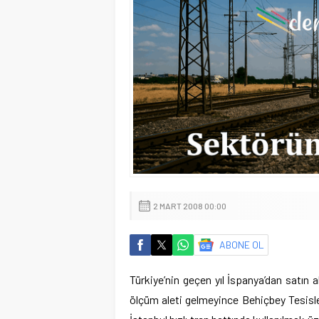
2 MART 2008 00:00
ABONE OL
Türkiye’nin geçen yıl İspanya’dan satın a
ölçüm aleti gelmeyince Behiçbey Tesisle