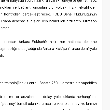
e Almanya’dan bu cihazı kiralayarak Türkiye’ye getirtti. Söz
nokları ve bağlantı unsurları gibi yoldaki fiziki eksiklikleri
 kontrolleri gerçekleştirecek. TCDD Genel Müdürlüğünün
yana deneme sürüşleri için bekletilen hızlı tren, ultrason
ilemedi.
in ardından Ankara-Eskişehir hızlı tren hattında deneme
 taşımacılığına başladığında Ankara-Eskişehir arası demiryolu
ek.
son teknolojiler kullanıldı. Saatte 250 kilometre hız yapabilen
ren, motor arızalarından dolayı yolculuklarda herhangi bir
letmeyi temsil eden kurumsal renkler olan mavi ve kırmızı