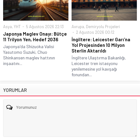
Asya
,
YHT
5 Ağustos 2026 22:13
Avrupa
,
Demiryolu Projeleri
2 Ağustos 2026 00:12
Japonya Maglev Onayı: Bütçe
11 Trilyon Yen, Hedef 2036
İngiltere: Leicester Garı’na
Yol Projesinden 10 Milyon
Japonya'da Shizuoka Valisi
Sterlin Aktarıldı
Yasutomo Suzuki, Chuo
Shinkansen maglev hattının
İngiltere Ulaştırma Bakanlığı,
inşaatını...
Leicester tren istasyonu
yenilemesine yol kavşağı
fonundan...
YORUMLAR