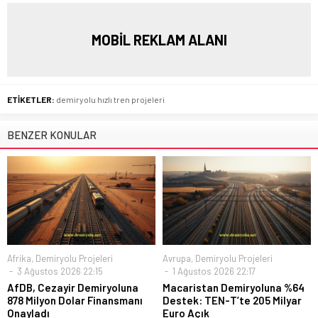
MOBİL REKLAM ALANI
ETİKETLER:
demiryolu hızlı tren projeleri
BENZER KONULAR
Afrika
,
Demiryolu Projeleri
Avrupa
,
Demiryolu Projeleri
3 Ağustos 2026 22:15
1 Ağustos 2026 22:17
AfDB, Cezayir Demiryoluna
Macaristan Demiryoluna %64
878 Milyon Dolar Finansmanı
Destek: TEN-T’te 205 Milyar
Onayladı
Euro Açık