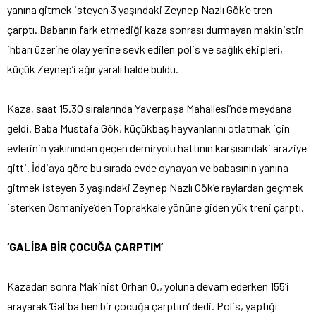
yanına gitmek isteyen 3 yaşındaki Zeynep Nazlı Gök’e tren
çarptı.
Babanın fark etmediği kaza sonrası durmayan makinistin
ihbarı üzerine olay yerine sevk edilen polis ve sağlık ekipleri,
küçük Zeynep’i ağır yaralı halde buldu.
Kaza, saat 15.30 sıralarında Yaverpaşa Mahallesi’nde meydana
geldi. Baba Mustafa Gök, küçükbaş hayvanlarını otlatmak için
evlerinin yakınından geçen demiryolu hattının karşısındaki araziye
gitti. İddiaya göre bu sırada evde oynayan ve babasının yanına
gitmek isteyen 3 yaşındaki Zeynep Nazlı Gök’e raylardan geçmek
isterken Osmaniye’den Toprakkale yönüne giden yük treni çarptı.
‘GALİBA BİR ÇOCUĞA ÇARPTIM’
Kazadan sonra
Makinist
Orhan O., yoluna devam ederken 155’i
arayarak ‘Galiba ben bir çocuğa çarptım’ dedi. Polis, yaptığı