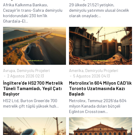
Afrika Kalkınma Bankası,
29 ülkede 21.521 yetişkin,
Cezayir'in trans-Sahra demiryolu
demiryolu yatırımını ulusal öncelik
koridorundaki 230 km'lik
olarak onayladı;...
Ghardaïa–El...
Avrupa
,
Demiryolu Projeleri
Amerika
,
Demiryolu Projeleri
2 Ağustos 2026 02:13
5 Ağustos 2026 04:13
İngiltere’de HS2 700 Metrelik
Metrolinx’in 604 Milyon CAD’lik
Tüneli Tamamladı, Yeşil Çatı
Toronto Uzatmasında Kazı
Başlıyor
Başladı
HS2 Ltd, Burton Green'de 700
Metrolinx, Temmuz 2026'da 604
metrelik çift tüplü yüksek hızlı...
milyon Kanada doları bütçeli
Eglinton Crosstown...