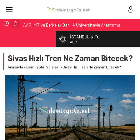
AAR, MIT ve Berkeley Dahil 4 Üniversiteyle Araştırma
Konsorsiyumu Başlattı
İSTANBUL
31°C
Long Beach Limanı’na 58 Milyon Dolarlık Yeşil Yatırım Ödülü
AÇIK
Madrid 6. Hat 2027’de Sürücüsüz: Kapasite %70 Artacak
Sivas Hızlı Tren Ne Zaman Bitecek?
Laing O’Rourke, 17,2 Milyar Sterlinlik Siparişle Tesis
Büyütüyor
Anasayfa
»
Demiryolu Projeleri
»
Sivas Hızlı Tren Ne Zaman Bitecek?
Rocky Mountain, Güneş Enerjili Tesisten İlk Rayı Sevk Etti