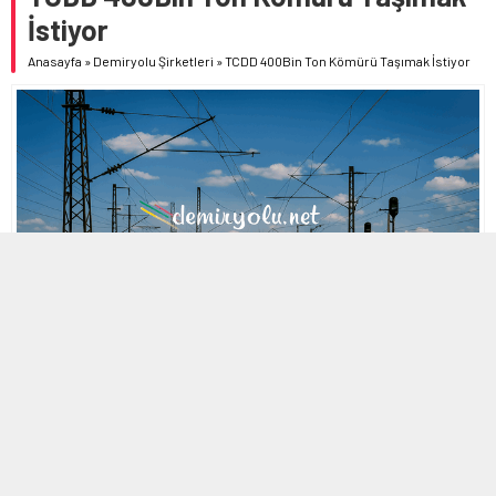
İstiyor
Anasayfa
»
Demiryolu Şirketleri
»
TCDD 400Bin Ton Kömürü Taşımak İstiyor
MOBİL REKLAM ALANI