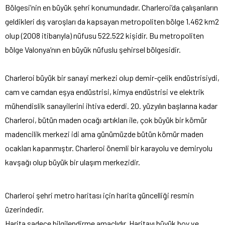
Bölgesi’nin en büyük şehri konumundadır. Charleroi’da çalışanların
geldikleri dış varoşları da kapsayan metropoliten bölge 1.462 km2
olup (2008 itibarıyla) nüfusu 522.522 kişidir. Bu metropoliten
bölge Valonya’nın en büyük nüfuslu şehirsel bölgesidir.
Charleroi büyük bir sanayi merkezi olup demir-çelik endüstrisiydi,
cam ve camdan eşya endüstrisi, kimya endüstrisi ve elektrik
mühendislik sanayilerini ihtiva ederdi. 20. yüzyılın başlarına kadar
Charleroi, bütün maden ocağı artıkları ile, çok büyük bir kömür
madencilik merkezi idi ama günümüzde bütün kömür maden
ocakları kapanmıştır. Charleroi önemli bir karayolu ve demiryolu
kavşağı olup büyük bir ulaşım merkezidir.
Charleroi şehri metro haritası için harita güncelliği resmin
üzerindedir.
Harita sadece bilgilendirme amaçlıdır. Haritayı büyük boy ve