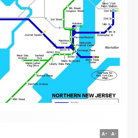
A
A
+
-