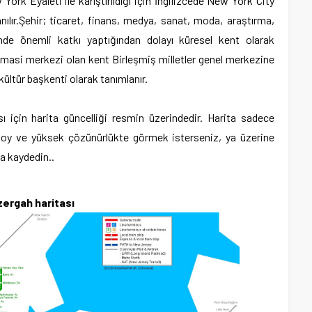
ork Eyaleti ile karıştırıldığı için İngilizcede New York City
lır.Şehir; ticaret, finans, medya, sanat, moda, araştırma,
nde önemli katkı yaptığından dolayı küresel kent olarak
lomasi merkezi olan kent Birleşmiş milletler genel merkezine
ültür başkenti olarak tanımlanır.
 için harita güncelliği resmin üzerindedir.
Harita sadece
k boy ve yüksek çözünürlükte görmek isterseniz, ya üzerine
za kaydedin..
zergah haritası