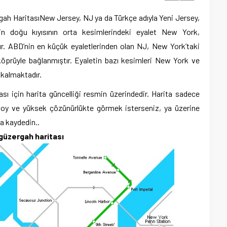
gah Haritası
New Jersey, NJ ya da Türkçe adıyla Yeni Jersey,
enin doğu kıyısının orta kesimlerindeki eyalet New York,
r. ABD’nin en küçük eyaletlerinden olan NJ, New York’taki
prüyle bağlanmıştır. Eyaletin bazı kesimleri New York ve
 kalmaktadır.
ı için harita güncelliği resmin üzerindedir. Harita sadece
k boy ve yüksek çözünürlükte görmek isterseniz, ya üzerine
za kaydedin..
güzergah haritası