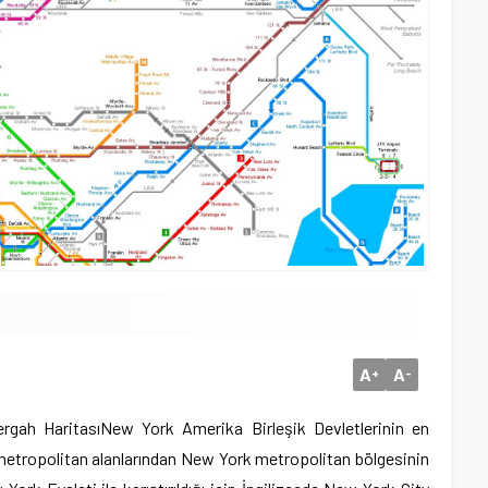
A
A
+
-
rgah Haritası
New York Amerika Birleşik Devletlerinin en
k metropolitan alanlarından New York metropolitan bölgesinin