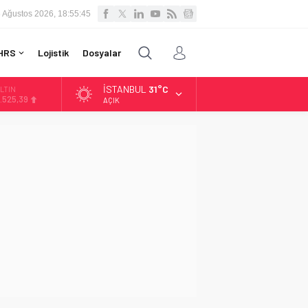
 Ağustos 2026, 18:55:46
HRS
Lojistik
Dosyalar
İSTANBUL
31°C
LTIN
.525,39
AÇIK
İST
3.788,73
OLAR
7,5954
URO
5,0690