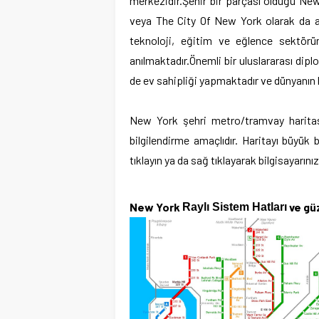
merkezidir.Şehir bir parçası olduğu New Y
veya The City Of New York olarak da anı
teknoloji, eğitim ve eğlence sektörü
anılmaktadır.Önemli bir uluslararası dip
de ev sahipliği yapmaktadır ve dünyanın k
New York
şehri metro/tramvay haritası
bilgilendirme amaçlıdır. Haritayı büyü
tıklayın ya da sağ tıklayarak bilgisayarını
New York
ve gü
Raylı Sistem Hatları