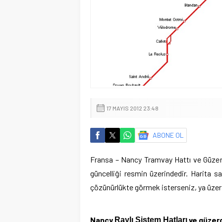
17 MAYIS 2012 23:48
ABONE OL
Fransa – Nancy Tramvay Hattı ve Güzer
güncelliği resmin üzerindedir.
Harita sa
çözünürlükte görmek isterseniz, ya üzerin
Nancy
ve güzerg
Raylı Sistem Hatları