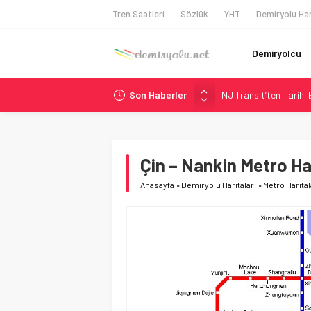
Tren Saatleri
Sözlük
YHT
Demiryolu Har
Demiryolcu
Son Haberler
NJ Transit’ten Tarihi
Rocky Mountain, Güneş 
AAR, MIT ve Berkeley 
Long Beach Limanı’na 
Çin – Nankin Metro Ha
Chicago’da Metra Poli
Anasayfa
»
Demiryolu Haritaları
»
Metro Harital