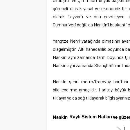
olmuştur ve Çin’in dört büyük başkentle
göreceli olarak yasal ve ekonomik bir 
olarak Tayvan’ı ve onu çevreleyen a
Cumhuriyeti değil) da Nankin’i başkenti 
Yangtze Nehri yatağında olmasının avant
olagelmiştir. Altı hanedanlık boyunca b
Nankin aynı zamanda tarih boyunca Çin
Nankin aynı zamanda Shanghai’ın ardında
Nankin
şehri metro/tramvay haritası i
bilgilendirme amaçlıdır. Haritayı büyü
tıklayın ya da sağ tıklayarak bilgisayarını
Nankin
ve güzer
Raylı Sistem Hatları