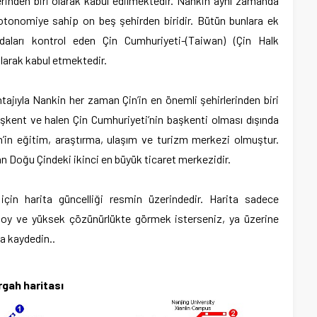
rinden biri olarak kabul edilmektedir. Nankin aynı zamanda
otonomiye sahip on beş şehirden biridir. Bütün bunlara ek
daları kontrol eden Çin Cumhuriyeti-(Taiwan) (Çin Halk
olarak kabul etmektedir.
ajıyla Nankin her zaman Çin’in en önemli şehirlerinden biri
aşkent ve halen Çin Cumhuriyeti’nin başkenti olması dışında
’in eğitim, araştırma, ulaşım ve turizm merkezi olmuştur.
n Doğu Çindeki ikinci en büyük ticaret merkezidir.
çin harita güncelliği resmin üzerindedir.
Harita sadece
k boy ve yüksek çözünürlükte görmek isterseniz, ya üzerine
za kaydedin..
gah haritası