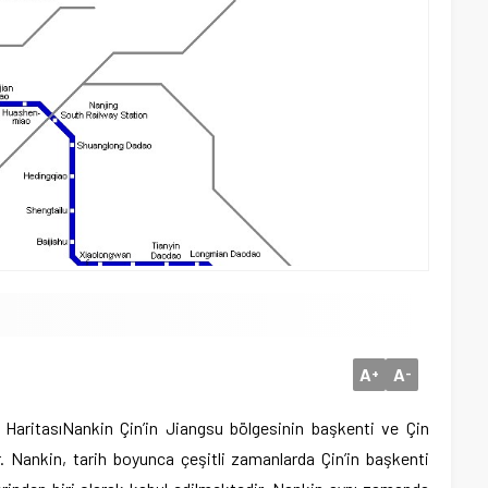
A
A
+
-
Haritası
Nankin Çin’in Jiangsu bölgesinin başkenti ve Çin
r. Nankin, tarih boyunca çeşitli zamanlarda Çin’in başkenti