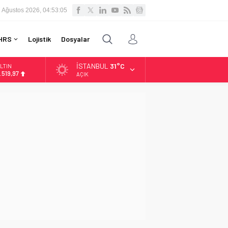
 Ağustos 2026, 04:53:06
HRS
Lojistik
Dosyalar
İSTANBUL
31°C
LTIN
.519,97
AÇIK
İST
3.798,82
OLAR
7,7025
URO
5,0112