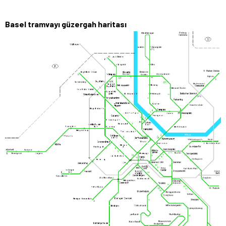
Basel tramvayı güzergah haritası