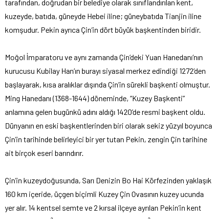
tarafından, doğrudan bir belediye olarak sınıflandırılan kent,
kuzeyde, batıda, güneyde Hebei iline; güneybatıda Tianjin iline
komşudur. Pekin ayrıca Çin’in dört büyük başkentinden biridir.
Moğol İmparatoru ve aynı zamanda Çin’deki Yuan Hanedanı’nın
kurucusu Kubilay Han’ın burayı siyasal merkez edindiği 1272’den
başlayarak, kısa aralıklar dışında Çin’in sürekli başkenti olmuştur.
Ming Hanedanı (1368-1644) döneminde, “Kuzey Başkenti”
anlamına gelen bugünkü adını aldığı 1420’de resmi başkent oldu.
Dünyanın en eski başkentlerinden biri olarak sekiz yüzyıl boyunca
Çin’in tarihinde belirleyici bir yer tutan Pekin, zengin Çin tarihine
ait birçok eseri barındırır.
Çin’in kuzeydoğusunda, Sarı Denizin Bo Hai Körfezinden yaklaşık
160 km içeride, üçgen biçimli Kuzey Çin Ovasının kuzey ucunda
yer alır. 14 kentsel semte ve 2 kırsal ilçeye ayrılan Pekin’in kent