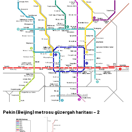
Pekin (Beijing) metrosu güzergah haritası – 2