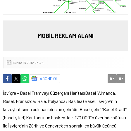
MOBİL REKLAM ALANI
16 MAYIS 2012 23:45
A
A
ABONE OL
+
-
İsviçre – Basel Tramvayı Güzergahı Haritası
Basel (Almanca:
Basel, Fransızca: Bâle, İtalyanca: Basilea) Basel, İsviçre’nin
kuzeybatısında bulunan bir sınır şehridir. Basel şehri “Basel Stadt”
(basel ştad) Kantonu’nun başkentidir. 170.000’in üzerinde nüfusu
ile İsviçre’nin Zürih ve Cenevre’den sonraki en büyük üçüncü