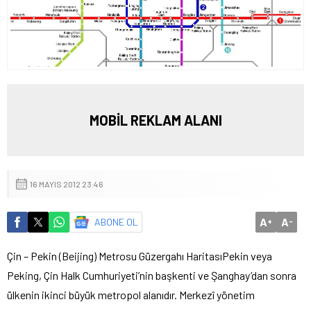
MOBİL REKLAM ALANI
16 MAYIS 2012 23:46
A
A
ABONE OL
+
-
Çin – Pekin (Beijing) Metrosu Güzergahı Haritası
Pekin veya
Peking, Çin Halk Cumhuriyeti’nin başkenti ve Şanghay’dan sonra
ülkenin ikinci büyük metropol alanıdır. Merkezî yönetim