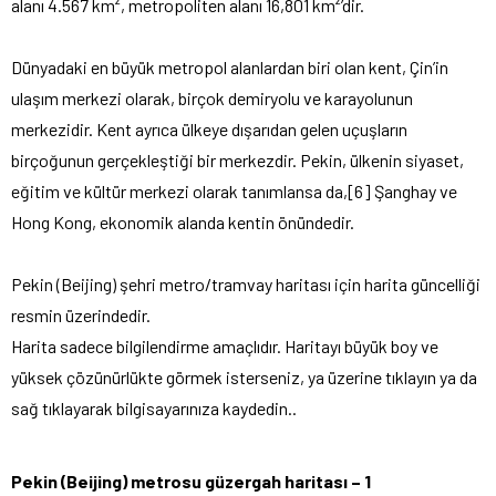
alanı 4.567 km², metropoliten alanı 16,801 km²’dir.
Dünyadaki en büyük metropol alanlardan biri olan kent, Çin’in
ulaşım merkezi olarak, birçok demiryolu ve karayolunun
merkezidir. Kent ayrıca ülkeye dışarıdan gelen uçuşların
birçoğunun gerçekleştiği bir merkezdir. Pekin, ülkenin siyaset,
eğitim ve kültür merkezi olarak tanımlansa da,[6] Şanghay ve
Hong Kong, ekonomik alanda kentin önündedir.
Pekin (Beijing) şehri metro/tramvay haritası için harita güncelliği
resmin üzerindedir.
Harita sadece bilgilendirme amaçlıdır. Haritayı büyük boy ve
yüksek çözünürlükte görmek isterseniz, ya üzerine tıklayın ya da
sağ tıklayarak bilgisayarınıza kaydedin..
Pekin (Beijing) metrosu güzergah haritası – 1