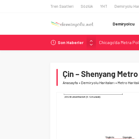
Tren Saatleri
Sözlük
YHT
Demiryolu Har
Demiryolcu
Son Haberler
Chicago’da Metra Poli
NJ Transit’ten Tarihi
Rocky Mountain, Güneş 
AAR, MIT ve Berkeley 
Çin – Shenyang Metro 
Northern Railway Doğ
Anasayfa
»
Demiryolu Haritaları
»
Metro Harital