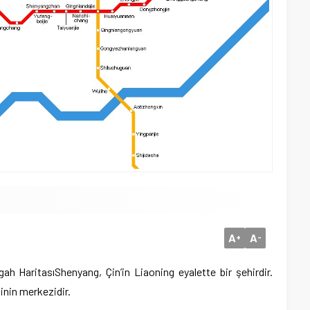
A
A
+
-
gah Haritası
Shenyang, Çin’in Liaoning eyalette bir şehirdir.
inin merkezidir.