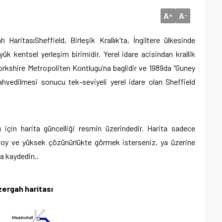
A
A
+
-
ah Haritası
Sheffield, Birleşik Krallık’ta, İngiltere ülkesinde
k kentsel yerleşim birimidir. Yerel idare acisindan krallik
kshire Metropoliten Kontlugu’na baglidir ve 1989da “Guney
ahvedilmesi sonucu tek-seviyeli yerel idare olan Sheffield
 için harita güncelliği resmin üzerindedir. Harita sadece
k boy ve yüksek çözünürlükte görmek isterseniz, ya üzerine
za kaydedin..
zergah haritası