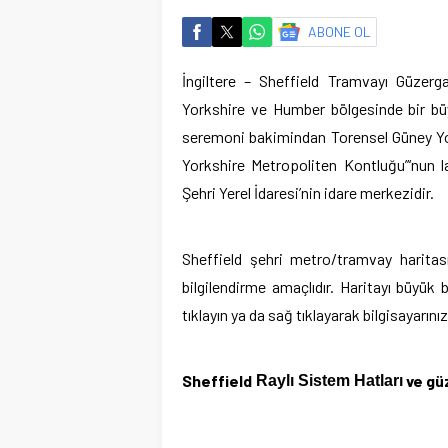
ABONE OL
İngiltere – Sheffield Tramvayı Güzerg
Yorkshire ve Humber bölgesinde bir büyü
seremoni bakimindan Torensel Güney Yor
Yorkshire Metropoliten Kontluğu”‘nun l
Şehri Yerel İdaresi’nin idare merkezidir.
Sheffield şehri metro/tramvay haritası
bilgilendirme amaçlıdır. Haritayı büyü
tıklayın ya da sağ tıklayarak bilgisayarını
Sheffield
ve gü
Raylı Sistem Hatları