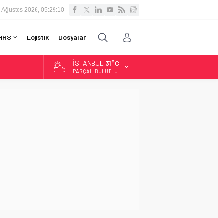
7 Ağustos 2026, 05:29:11
HRS
Lojistik
Dosyalar
İSTANBUL
31°C
LTIN
.519,97
PARÇALI BULUTLU
İST
3.798,82
OLAR
7,7025
URO
5,0112