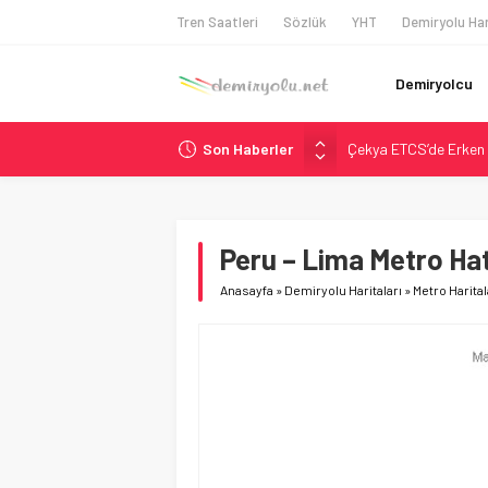
Tren Saatleri
Sözlük
YHT
Demiryolu Har
Demiryolcu
Son Haberler
Çekya ETCS’de Erken 
České dráhy 101 Yaşın
Brescia 426 Milyon Eu
Northern Railway Doğ
Peru – Lima Metro Hat
Madrid Atocha’da 56 M
Anasayfa
»
Demiryolu Haritaları
»
Metro Harital