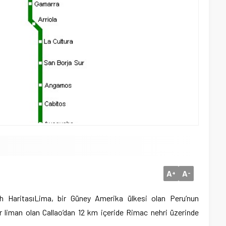
A
A
+
-
 Haritası
Lima, bir Güney Amerika ülkesi olan Peru’nun
r liman olan Callao’dan 12 km içeride Rimac nehri üzerinde