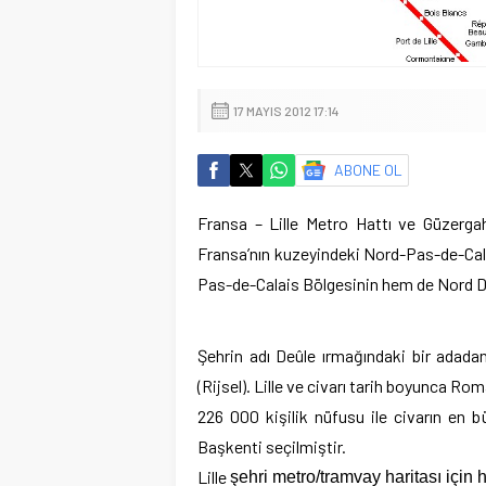
17 MAYIS 2012 17:14
ABONE OL
Fransa – Lille Metro Hattı ve Güzerga
Fransa’nın kuzeyindeki Nord-Pas-de-Cala
Pas-de-Calais Bölgesinin hem de Nord D
Şehrin adı Deûle ırmağındaki bir adadan
(Rijsel). Lille ve civarı tarih boyunca Rom
226 000 kişilik nüfusu ile civarın en 
Başkenti seçilmiştir.
Lille
şehri metro/tramvay haritası için 