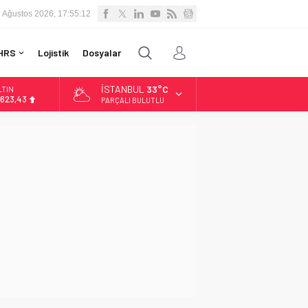
 Ağustos 2026, 17:55:13
HRS
Lojistik
Dosyalar
İSTANBUL
33°C
LTIN
.623,43
PARÇALI BULUTLU
İST
3.785,25
OLAR
7,7048
URO
5,0748