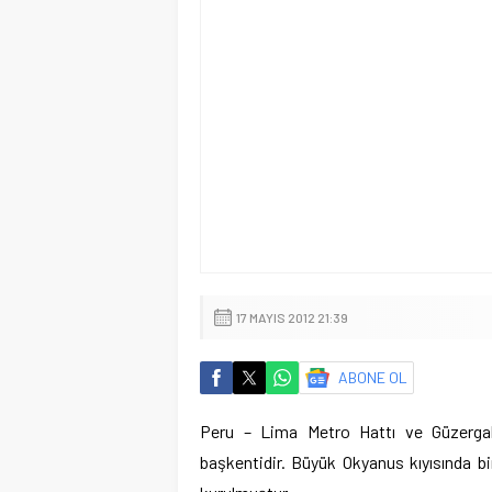
17 MAYIS 2012 21:39
ABONE OL
Peru – Lima Metro Hattı ve Güzergah
başkentidir. Büyük Okyanus kıyısında bi