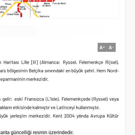
A
A
+
-
h Haritası
Lille [lil] (Almanca: Ryssel, Felemenkçe Rijsel),
is bölgesinin Belçika sınırındaki en büyük şehri. Hem Nord-
eparmaninin merkezidir.
 gelir: eski Fransızca (L’Isle), Felemenkçede (Ryssel) veya
alıların etkisinde kalmıştır ve Latinceyi kullanmıştır.
büyük yerleşim merkezidir. Kent 2004 yılında Avrupa Kültür
harita güncelliği resmin üzerindedir.