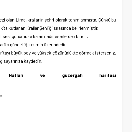
zi olan Lima, krallar’ın şehri olarak tanımlanmıştır. Çünkü bu
ak’ta kutlanan Krallar Şenliği sırasında belirlenmiştir.
ilisesi günümüze kalan nadir eserlerden biridir.
rita güncelliği resmin üzerindedir.
Haritayı büyük boy ve yüksek çözünürlükte görmek isterseniz,
lgisayarınıza kaydedin..
atları
ve güzergah haritası