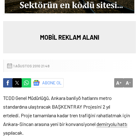
MOBİL REKLAM ALANI
1 AĞUSTOS 2010 21:48
A
A
ABONE OL
+
-
TCDD Genel Müdürlüğü, Ankara banliyö hatlarını metro
standardına ulaştıracak BAŞKENTRAY Projesini 2 yıl
erteledi.
Proje tamamlana kadar tren trafiğini rahatlatmak için
Ankara-Sincan arasına yeni bir konvansiyonel
demiryolu hattı
yapılacak.