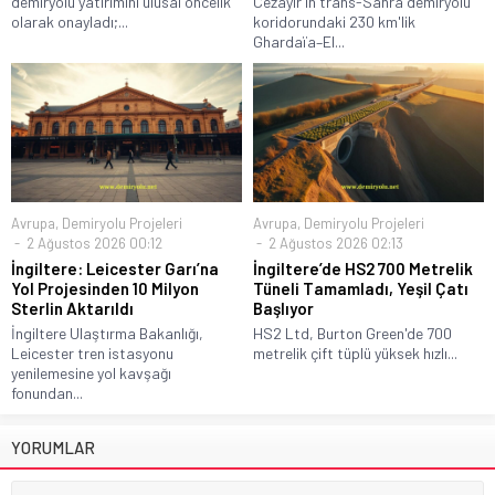
demiryolu yatırımını ulusal öncelik
Cezayir'in trans-Sahra demiryolu
olarak onayladı;...
koridorundaki 230 km'lik
Ghardaïa–El...
Avrupa
,
Demiryolu Projeleri
Avrupa
,
Demiryolu Projeleri
2 Ağustos 2026 00:12
2 Ağustos 2026 02:13
İngiltere: Leicester Garı’na
İngiltere’de HS2 700 Metrelik
Yol Projesinden 10 Milyon
Tüneli Tamamladı, Yeşil Çatı
Sterlin Aktarıldı
Başlıyor
İngiltere Ulaştırma Bakanlığı,
HS2 Ltd, Burton Green'de 700
Leicester tren istasyonu
metrelik çift tüplü yüksek hızlı...
yenilemesine yol kavşağı
fonundan...
YORUMLAR