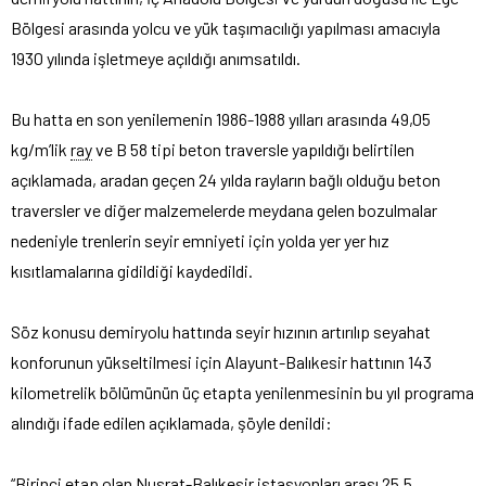
Bölgesi arasında yolcu ve yük taşımacılığı yapılması amacıyla
1930 yılında işletmeye açıldığı anımsatıldı.
Bu hatta en son yenilemenin 1986-1988 yılları arasında 49,05
kg/m’lik
ray
ve B 58 tipi beton traversle yapıldığı belirtilen
açıklamada, aradan geçen 24 yılda rayların bağlı olduğu beton
traversler ve diğer malzemelerde meydana gelen bozulmalar
nedeniyle trenlerin seyir emniyeti için yolda yer yer hız
kısıtlamalarına gidildiği kaydedildi.
Söz konusu demiryolu hattında seyir hızının artırılıp seyahat
konforunun yükseltilmesi için Alayunt-Balıkesir hattının 143
kilometrelik bölümünün üç etapta yenilenmesinin bu yıl programa
alındığı ifade edilen açıklamada, şöyle denildi:
“Birinci etap olan Nusrat-Balıkesir istasyonları arası 25,5