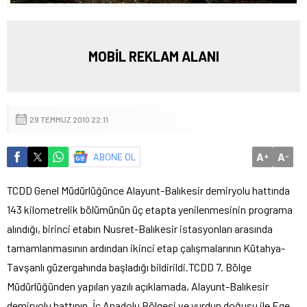
MOBİL REKLAM ALANI
29 TEMMUZ 2010 22:11
A
A
ABONE OL
+
-
TCDD Genel Müdürlüğünce Alayunt-Balıkesir demiryolu hattında
143 kilometrelik bölümünün üç etapta yenilenmesinin programa
alındığı, birinci etabın Nusret-Balıkesir istasyonları arasında
tamamlanmasının ardından ikinci etap çalışmalarının Kütahya-
Tavşanlı güzergahında başladığı bildirildi.
TCDD 7. Bölge
Müdürlüğünden yapılan yazılı açıklamada, Alayunt-Balıkesir
demiryolu hattının, İç Anadolu Bölgesi ve yurdun doğusu ile Ege