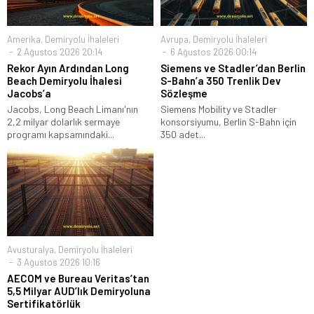
Amerika
,
Demiryolu İhaleleri
Avrupa
,
Demiryolu İhaleleri
2 Ağustos 2026 20:14
6 Ağustos 2026 00:14
Rekor Ayın Ardından Long
Siemens ve Stadler’dan Berlin
Beach Demiryolu İhalesi
S-Bahn’a 350 Trenlik Dev
Jacobs’a
Sözleşme
Jacobs, Long Beach Limanı'nın
Siemens Mobility ve Stadler
2,2 milyar dolarlık sermaye
konsorsiyumu, Berlin S-Bahn için
programı kapsamındaki...
350 adet...
Avusturalya
,
Demiryolu İhaleleri
3 Ağustos 2026 10:16
AECOM ve Bureau Veritas’tan
5,5 Milyar AUD’lık Demiryoluna
Sertifikatörlük