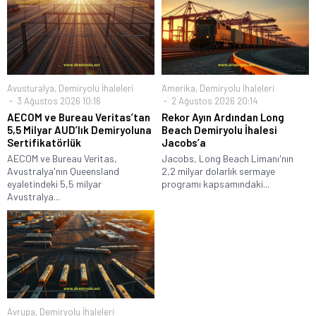
Avusturalya
,
Demiryolu İhaleleri
Amerika
,
Demiryolu İhaleleri
3 Ağustos 2026 10:16
2 Ağustos 2026 20:14
AECOM ve Bureau Veritas’tan
Rekor Ayın Ardından Long
5,5 Milyar AUD’lık Demiryoluna
Beach Demiryolu İhalesi
Sertifikatörlük
Jacobs’a
AECOM ve Bureau Veritas,
Jacobs, Long Beach Limanı'nın
Avustralya'nın Queensland
2,2 milyar dolarlık sermaye
eyaletindeki 5,5 milyar
programı kapsamındaki...
Avustralya...
Avrupa
,
Demiryolu İhaleleri