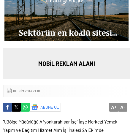
MOBİL REKLAM ALANI
10 EKIM 2013 21:18
A
A
ABONE OL
+
-
7.Bölge Müdürlüğü Afyonkarahisar İşçi İaşe Merkezi Yemek
Yapım ve Dağıtım Hizmet Alım İşi İhalesi 24 Ekim’de