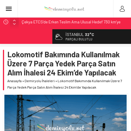
Çekya ETCS’de Erken Teslim Ama Ulusal Hedef 730 km’ye
Düştü
İSTANBUL
32°C
České dráhy 101 Yaşındaki Buharlıyı Šumava Seferlerine
PARÇALI BULUTLU
Çıkarıyor
Brescia 426 Milyon Euro’luk Tramvay İnşaatına Başladı
Lokomotif Bakımında Kullanılmak
Northern Railway Doğruladı: 308 Bin Rupiye Özel Vagonda
Üzere 7 Parça Yedek Parça Satın
Puja
Alım İhalesi 24 Ekim’de Yapılacak
Madrid Atocha’da 56 Milyon Euro’luk Yenileme: Sol Tüneli
%33 Kapasite Artışı
Anasayfa
»
Demiryolu İhaleleri
»
Lokomotif Bakımında Kullanılmak Üzere 7
Parça Yedek Parça Satın Alım İhalesi 24 Ekim’de Yapılacak