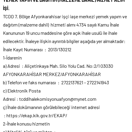
İŞİ.
TCDD 7. Bölge Afyonkarahisar işçi iaşe merkezi yemek yapım ve
dağıtım (malzeme dahil) hizmeti alımı 4734 sayılı Kamu İhale
Kanununun 19 uncu maddesine göre açık ihale usulü ile ihale
edilecektir. İhaleye ilişkin ayrıntılı bilgiler aşağıda yer almaktadır:
İhale Kayıt Numarası : 2013/130212
1-İdarenin
a) Adresi : Aliçetinkaya Mah. Silo Yolu Cad. No:2/1 03030
AFYONKARAHİSAR MERKEZ/AFYONKARAHİSAR
b) Telefon ve faks numarası : 2722137621 – 2722141943
c) Elektronik Posta
Adresi : tcddihalekomisyonuafyon@mynet.com
ç) İhale dokümanının görülebileceği internet adresi
: https://ekap.kik.gov.tr/EKAP/
2-İhale konusu hizmetin
a) Niteliği, türü ve miktarı :