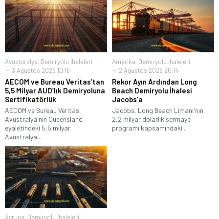
Avusturalya
,
Demiryolu İhaleleri
Amerika
,
Demiryolu İhaleleri
3 Ağustos 2026 10:16
2 Ağustos 2026 20:14
AECOM ve Bureau Veritas’tan
Rekor Ayın Ardından Long
5,5 Milyar AUD’lık Demiryoluna
Beach Demiryolu İhalesi
Sertifikatörlük
Jacobs’a
AECOM ve Bureau Veritas,
Jacobs, Long Beach Limanı'nın
Avustralya'nın Queensland
2,2 milyar dolarlık sermaye
eyaletindeki 5,5 milyar
programı kapsamındaki...
Avustralya...
Avrupa
,
Demiryolu İhaleleri