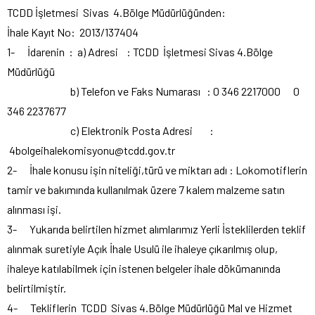
TCDD İşletmesi Sivas 4.Bölge Müdürlüğünden:
İhale Kayıt No: 2013/137404
1- İdarenin : a) Adresi : TCDD İşletmesi Sivas 4.Bölge
Müdürlüğü
b) Telefon ve Faks Numarası : 0 346 2217000 0
346 2237677
c) Elektronik Posta Adresi :
4bolgeihalekomisyonu@tcdd.gov.tr
2- İhale konusu işin niteliği,türü ve miktarı adı : Lokomotiflerin
tamir ve bakımında kullanılmak üzere 7 kalem malzeme satın
alınması işi.
3- Yukarıda belirtilen hizmet alımlarımız Yerli İsteklilerden teklif
alınmak suretiyle Açık İhale Usulü ile ihaleye çıkarılmış olup,
ihaleye katılabilmek için istenen belgeler ihale dökümanında
belirtilmiştir.
4- Tekliflerin TCDD Sivas 4.Bölge Müdürlüğü Mal ve Hizmet