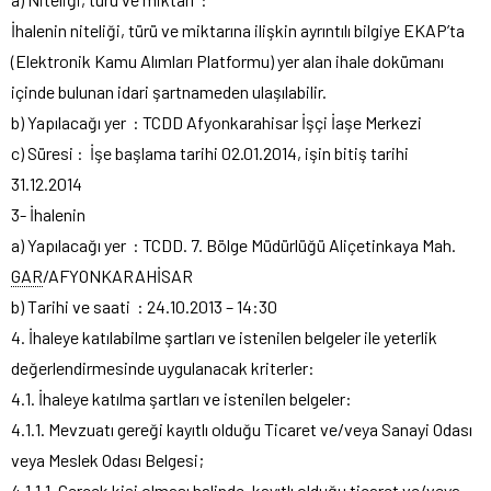
İhalenin niteliği, türü ve miktarına ilişkin ayrıntılı bilgiye EKAP’ta
(Elektronik Kamu Alımları Platformu) yer alan ihale dokümanı
içinde bulunan idari şartnameden ulaşılabilir.
b) Yapılacağı yer : TCDD Afyonkarahisar İşçi İaşe Merkezi
c) Süresi : İşe başlama tarihi 02.01.2014, işin bitiş tarihi
31.12.2014
3- İhalenin
a) Yapılacağı yer : TCDD. 7. Bölge Müdürlüğü Aliçetinkaya Mah.
GAR
/AFYONKARAHİSAR
b) Tarihi ve saati : 24.10.2013 – 14:30
4. İhaleye katılabilme şartları ve istenilen belgeler ile yeterlik
değerlendirmesinde uygulanacak kriterler:
4.1. İhaleye katılma şartları ve istenilen belgeler:
4.1.1. Mevzuatı gereği kayıtlı olduğu Ticaret ve/veya Sanayi Odası
veya Meslek Odası Belgesi;
4.1.1.1. Gerçek kişi olması halinde, kayıtlı olduğu ticaret ve/veya