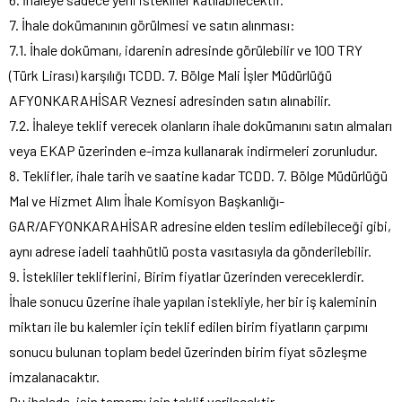
7. İhale dokümanının görülmesi ve satın alınması:
7.1. İhale dokümanı, idarenin adresinde görülebilir ve 100 TRY
(Türk Lirası) karşılığı TCDD. 7. Bölge Mali İşler Müdürlüğü
AFYONKARAHİSAR Veznesi adresinden satın alınabilir.
7.2. İhaleye teklif verecek olanların ihale dokümanını satın almaları
veya EKAP üzerinden e-imza kullanarak indirmeleri zorunludur.
8. Teklifler, ihale tarih ve saatine kadar TCDD. 7. Bölge Müdürlüğü
Mal ve Hizmet Alım İhale Komisyon Başkanlığı-
GAR/AFYONKARAHİSAR adresine elden teslim edilebileceği gibi,
aynı adrese iadeli taahhütlü posta vasıtasıyla da gönderilebilir.
9. İstekliler tekliflerini, Birim fiyatlar üzerinden vereceklerdir.
İhale sonucu üzerine ihale yapılan istekliyle, her bir iş kaleminin
miktarı ile bu kalemler için teklif edilen birim fiyatların çarpımı
sonucu bulunan toplam bedel üzerinden birim fiyat sözleşme
imzalanacaktır.
Bu ihalede, işin tamamı için teklif verilecektir.