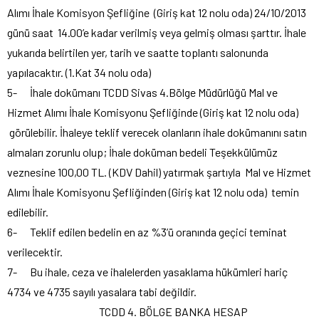
Alımı İhale Komisyon Şefliğine (Giriş kat 12 nolu oda) 24/10/2013
günü saat 14.00’e kadar verilmiş veya gelmiş olması şarttır. İhale
yukarıda belirtilen yer, tarih ve saatte toplantı salonunda
yapılacaktır. (1.Kat 34 nolu oda)
5- İhale dokümanı TCDD Sivas 4.Bölge Müdürlüğü Mal ve
Hizmet Alımı İhale Komisyonu Şefliğinde (Giriş kat 12 nolu oda)
görülebilir. İhaleye teklif verecek olanların ihale dokümanını satın
almaları zorunlu olup; İhale doküman bedeli Teşekkülümüz
veznesine 100,00 TL. (KDV Dahil) yatırmak şartıyla Mal ve Hizmet
Alımı İhale Komisyonu Şefliğinden (Giriş kat 12 nolu oda) temin
edilebilir.
6- Teklif edilen bedelin en az %3’ü oranında geçici teminat
verilecektir.
7- Bu ihale, ceza ve ihalelerden yasaklama hükümleri hariç
4734 ve 4735 sayılı yasalara tabi değildir.
TCDD 4. BÖLGE BANKA HESAP