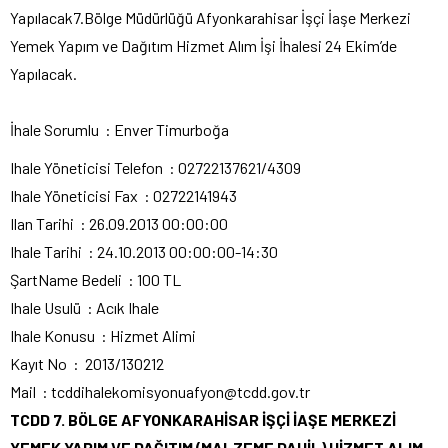
Yapılacak
7.Bölge Müdürlüğü Afyonkarahisar İşçi İaşe Merkezi
Yemek Yapım ve Dağıtım Hizmet Alım İşi İhalesi 24 Ekim’de
Yapılacak.
İhale Sorumlu : Enver Timurboğa
Ihale Yöneticisi Telefon : 02722137621/4309
Ihale Yöneticisi Fax : 02722141943
Ilan Tarihi : 26.09.2013 00:00:00
Ihale Tarihi : 24.10.2013 00:00:00-14:30
ŞartName Bedeli : 100 TL
Ihale Usulü : Acık Ihale
Ihale Konusu : Hizmet Alimi
Kayıt No : 2013/130212
Mail : tcddihalekomisyonuafyon@tcdd.gov.tr
TCDD 7. BÖLGE AFYONKARAHİSAR İŞÇİ İAŞE MERKEZİ
YEMEK YAPIM VE DAĞITIM (MALZEME DAHİL) HİZMET ALIM