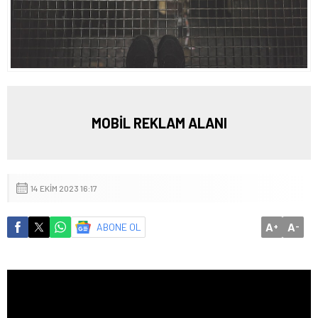
MOBİL REKLAM ALANI
14 EKIM 2023 16:17
A
A
ABONE OL
+
-