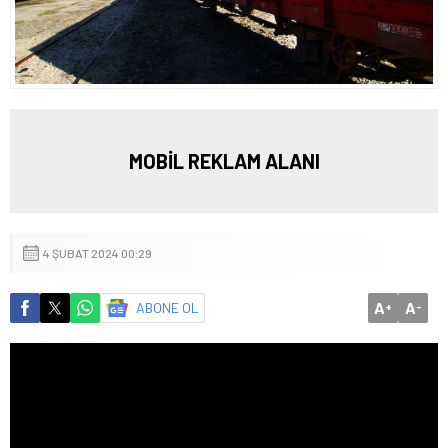
MOBİL REKLAM ALANI
4 ŞUBAT 2024 00:29
A
A
ABONE OL
+
-