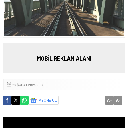
MOBİL REKLAM ALANI
20 ŞUBAT 2024 21:13
A
A
ABONE OL
+
-