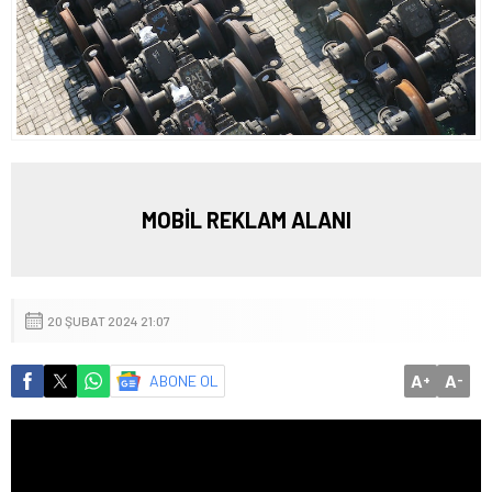
MOBİL REKLAM ALANI
20 ŞUBAT 2024 21:07
A
A
ABONE OL
+
-