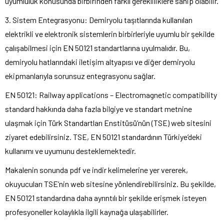
uyumluluk konusunda birbirinden farklı gerekliliklere sahip olabilir.
3. Sistem Entegrasyonu: Demiryolu taşıtlarında kullanılan
elektrikli ve elektronik sistemlerin birbirleriyle uyumlu bir şekilde
çalışabilmesi için EN 50121 standartlarına uyulmalıdır. Bu,
demiryolu hatlarındaki iletişim altyapısı ve diğer demiryolu
ekipmanlarıyla sorunsuz entegrasyonu sağlar.
EN 50121: Railway applications – Electromagnetic compatibility
standard hakkında daha fazla bilgiye ve standart metnine
ulaşmak için Türk Standartları Enstitüsü’nün (TSE) web sitesini
ziyaret edebilirsiniz. TSE, EN 50121 standardının Türkiye’deki
kullanımı ve uyumunu desteklemektedir.
Makalenin sonunda pdf ve indir kelimelerine yer vererek,
okuyucuları TSE’nin web sitesine yönlendirebilirsiniz. Bu şekilde,
EN 50121 standardına daha ayrıntılı bir şekilde erişmek isteyen
profesyoneller kolaylıkla ilgili kaynağa ulaşabilirler.