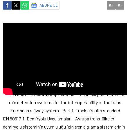
A
A
ABONE OL
+
-
EN 50617-1: Demiryolu Uygulamaları – Avrupa trans-ülkeler
demiryolu sisteminin uyumluluğu için tren algılama sistemlerinin