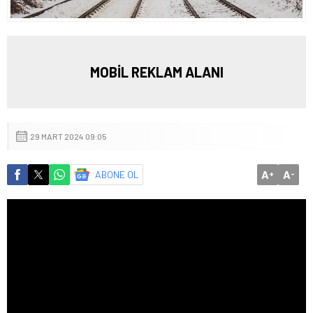
MOBİL REKLAM ALANI
29 MART 2024 09:05
A
A
ABONE OL
+
-