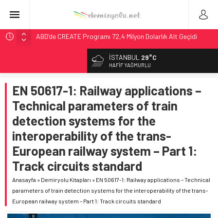
ABD’de CREATE Programı 72,4 Milyon Dolarlık Alt Geçidi
Başlattı
İSTANBUL
29°C
Ukrayna’da Yolcu Trenine İHA Saldırısı: Zamanında Tahliye
HAFIF YAĞMURLU
Faciayı Önledi
DB Modernizasyon Programı: 70. İstasyona Ulaşıldı
EN 50617-1: Railway applications –
GB Railfreight İngiltere’de Lider, Class 99’lar 2026’da Yolda
Technical parameters of train
Wabtec Brezilya’da 1 Milyar Real’lik PTC Anlaşmasını 2031’e
detection systems for the
Kadar Tamamlayacak
interoperability of the trans-
European railway system – Part 1:
Track circuits standard
Anasayfa
»
Demiryolu Kitapları
»
EN 50617-1: Railway applications – Technical
parameters of train detection systems for the interoperability of the trans-
European railway system – Part 1: Track circuits standard