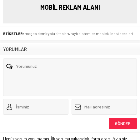
MOBİL REKLAM ALANI
ETİKETLER:
megep demiryolu kitapları
,
raylı sistemler meslek lisesi dersleri
YORUMLAR
Henüz yorum yapılmamış. İlk yorumu yukarıdaki form aracılığıyla siz