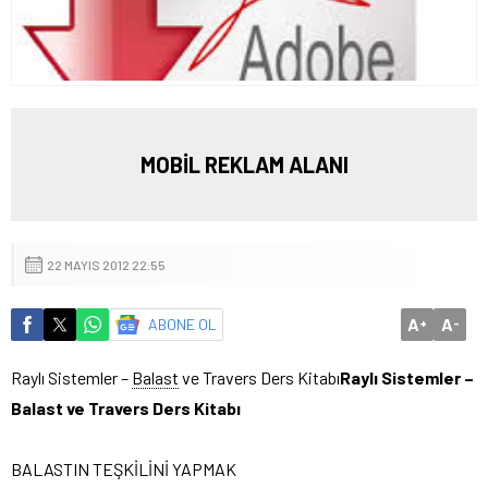
MOBİL REKLAM ALANI
22 MAYIS 2012 22:55
A
A
ABONE OL
+
-
Raylı Sistemler –
Balast
ve Travers Ders Kitabı
Raylı Sistemler –
Balast ve Travers Ders Kitabı
BALASTIN TEŞKİLİNİ YAPMAK