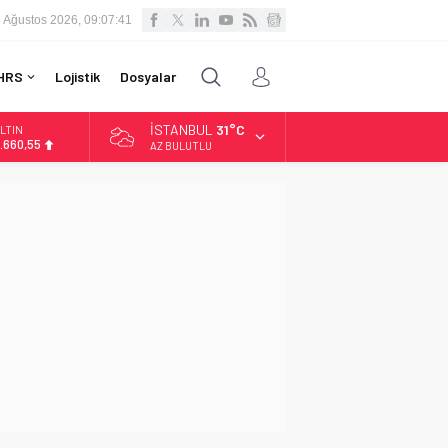
 Ağustos 2026, 09:07:42
HRS
Lojistik
Dosyalar
İSTANBUL
31°C
LTIN
.660,55
AZ BULUTLU
İST
3.779,39
OLAR
7,7111
URO
5,1881