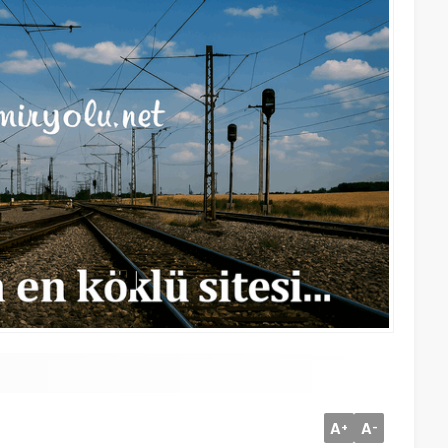
A
A
+
-