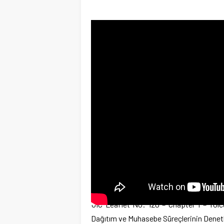
UIC Leaflet No: 120 – Chapter 1 – Yolcu
Dağıtım ve Muhasebe Süreçlerinin Dene