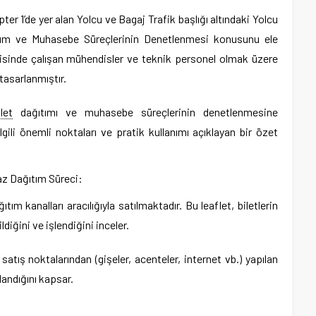
r 1’de yer alan Yolcu ve Bagaj Trafik başlığı altındaki Yolcu
ıtım ve Muhasebe Süreçlerinin Denetlenmesi konusunu ele
isinde çalışan mühendisler ve teknik personel olmak üzere
tasarlanmıştır.
ilet
dağıtımı ve muhasebe süreçlerinin denetlenmesine
gili önemli noktaları ve pratik kullanımı açıklayan bir özet
raz Dağıtım Süreci:
ğıtım kanalları aracılığıyla satılmaktadır. Bu leaflet, biletlerin
ldiğini ve işlendiğini inceler.
 satış noktalarından (gişeler, acenteler, internet vb.) yapılan
rlandığını kapsar.