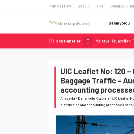
Tren Saatleri
Sözlük
YHT
Demiryolu Har
Demiryolcu
Son Haberler
Malezya Havayolları, T
ÖBB ve RFI’dan Brenne
NS, Temmuz 2026’dan 
Madrid Atocha’da 56 M
UIC Leaflet No: 120 –
İngiltere Demiryolun
Baggage Traffic – Aud
accounting processes
Anasayfa
»
Demiryolu Kitapları
»
UIC Leaflet N
distribution and accounting processes of tic