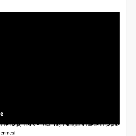
 ve Bagaj Trafik – Yolcu Taşımacılığında Biletlerin Çapraz
tlenmesi