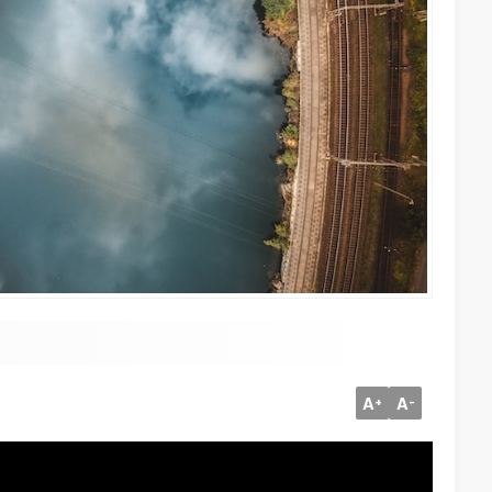
A
A
+
-