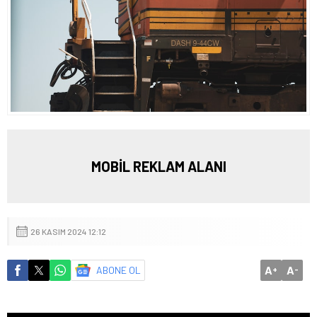
MOBİL REKLAM ALANI
26 KASIM 2024 12:12
A
A
ABONE OL
+
-