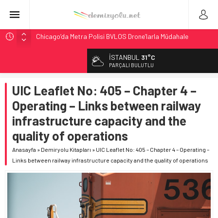
Chicago’da Metra Polisi BVLOS Drone’larla Müdahale
Süresini Kısalttı
İSTANBUL
31°C
NJ Transit’ten Tarihi Bütçe: 46 Yılın Rekoru Onaylandı
PARÇALI BULUTLU
Rocky Mountain, Güneş Enerjili Tesisten İlk Rayı Sevk Etti
UIC Leaflet No: 405 – Chapter 4 –
AAR, MIT ve Berkeley Dahil 4 Üniversiteyle Araştırma
Konsorsiyumu Başlattı
Operating – Links between railway
Northern Railway Doğruladı: 308 Bin Rupiye Özel Vagonda
infrastructure capacity and the
Puja
quality of operations
Anasayfa
»
Demiryolu Kitapları
»
UIC Leaflet No: 405 – Chapter 4 – Operating –
Links between railway infrastructure capacity and the quality of operations