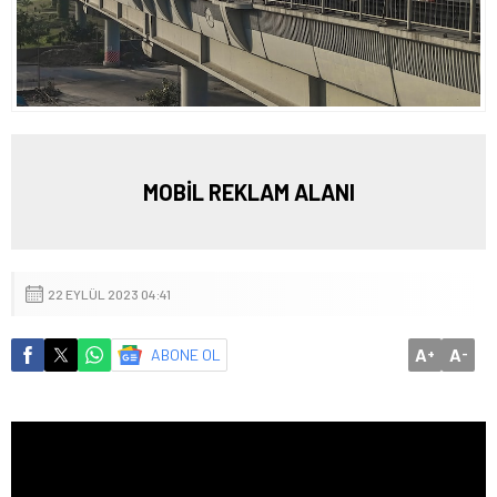
MOBİL REKLAM ALANI
22 EYLÜL 2023 04:41
A
A
ABONE OL
+
-