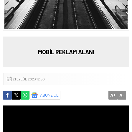
MOBİL REKLAM ALANI
21 EYLÜL 2023 12:53
A
A
ABONE OL
+
-