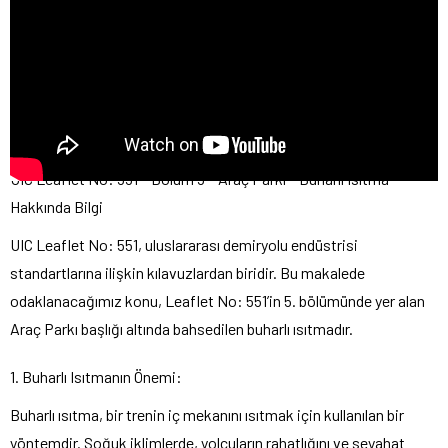
UIC Leaflet No: 551 – Bölüm 5 – Araç Parkı – Buharlı Isıtma
Hakkında Bilgi
UIC Leaflet No: 551, uluslararası demiryolu endüstrisi
standartlarına ilişkin kılavuzlardan biridir. Bu makalede
odaklanacağımız konu, Leaflet No: 551’in 5. bölümünde yer alan
Araç Parkı başlığı altında bahsedilen buharlı ısıtmadır.
1. Buharlı Isıtmanın Önemi:
Buharlı ısıtma, bir trenin iç mekanını ısıtmak için kullanılan bir
yöntemdir. Soğuk iklimlerde, yolcuların rahatlığını ve seyahat