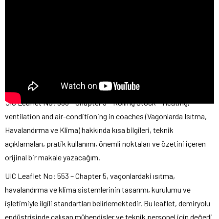
UIC Leaflet No: 553 – Chapter 5 – Rolling Stock – Heating,
ventilation and air-conditioning in coaches (Vagonlarda Isıtma,
Havalandırma ve Klima) hakkında kısa bilgileri, teknik
açıklamaları, pratik kullanımı, önemli noktaları ve özetini içeren
orijinal bir makale yazacağım.
UIC Leaflet No: 553 – Chapter 5, vagonlardaki ısıtma,
havalandırma ve klima sistemlerinin tasarımı, kurulumu ve
işletimiyle ilgili standartları belirlemektedir. Bu leaflet, demiryolu
endüstrisinde çalışan mühendisler ve teknik personel için değerli