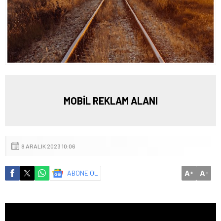
MOBİL REKLAM ALANI
8 ARALIK 2023 10:06
A
A
ABONE OL
+
-