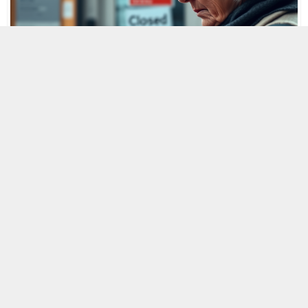
MOBİL REKLAM ALANI
6 MART 2025 16:32
A
A
ABONE OL
+
-