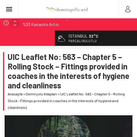
Madrid Atocha’da 56 Milyon Euro’luk Yenileme: Sol Tüneli
%33 Kapasite Artışı
Çekya ETCS’de Erken Teslim Ama Ulusal Hedef 730 km’ye
Düştü
İSTANBUL
32°C
PARÇALI BULUTLU
České dráhy 101 Yaşındaki Buharlıyı Šumava Seferlerine
Çıkarıyor
UIC Leaflet No: 563 – Chapter 5 –
Brescia 426 Milyon Euro’luk Tramvay İnşaatına Başladı
Rolling Stock – Fittings provided in
Northern Railway Doğruladı: 308 Bin Rupiye Özel Vagonda
coaches in the interests of hygiene
Puja
and cleanliness
Anasayfa
»
Demiryolu Kitapları
»
UIC Leaflet No: 563 – Chapter 5 – Rolling
Stock – Fittings provided in coaches in the interests of hygiene and
cleanliness