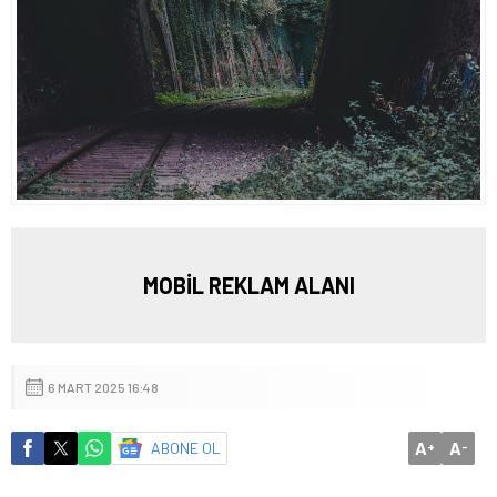
MOBİL REKLAM ALANI
6 MART 2025 16:48
A
A
ABONE OL
+
-