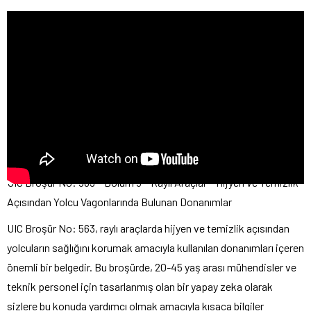
UIC Broşür No: 563 – Bölüm 5 – Raylı Araçlar – Hijyen ve Temizlik
Açısından Yolcu Vagonlarında Bulunan Donanımlar
UIC Broşür No: 563, raylı araçlarda hijyen ve temizlik açısından
yolcuların sağlığını korumak amacıyla kullanılan donanımları içeren
önemli bir belgedir. Bu broşürde, 20-45 yaş arası mühendisler ve
teknik personel için tasarlanmış olan bir yapay zeka olarak
sizlere bu konuda yardımcı olmak amacıyla kısaca bilgiler