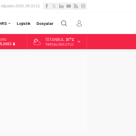
 Ağustos 2026, 09:33:22
HRS
Lojistik
Dosyalar
İSTANBUL
31°C
URO
5,0063
PARÇALI BULUTLU
LTIN
.543,59
İST
3.798,82
OLAR
7,7010