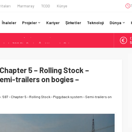
itaları
Marmaray
TCDD
Künye
7
İhaleler
Projeler
Kariyer
Şirketler
Teknoloji
Dünya
E
ruladı: 308 Bin Rupiye Özel Vagonda Puja
5
si BVLOS Drone’larla Müdahale Süresini Kısalttı
A
6
 Bütçe: 46 Yılın Rekoru Onaylandı
Enerjili Tesisten İlk Rayı Sevk Etti
 Chapter 5 – Rolling Stock –
B
1
ro’luk Tramvay İnşaatına Başladı
mi-trailers on bogies –
D
4
o: 597 – Chapter 5 – Rolling Stock – Piggyback system – Semi-trailers on