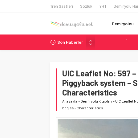
Tren Saatleri
Sözlük
YHT
Demiryolu Har
Demiryolcu
Son Haberler
Northern Railway Doğ
Chicago’da Metra Poli
NJ Transit’ten Tarihi
Rocky Mountain, Güneş 
UIC Leaflet No: 597 –
Brescia 426 Milyon Eu
Piggyback system – Se
Characteristics
Anasayfa
»
Demiryolu Kitapları
»
UIC Leaflet N
bogies – Characteristics