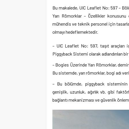
Bu makalede, UIC Leaflet No: 597 – Bölü
Yarı Römorklar – Özellikler konusunu 
mühendis ve teknik personel için tasarlan
olmayı hedeflemektedir.
– UIC Leaflet No: 597, taşıt araçları i
Piggyback Sistemi olarak adlandırılan b
– Bogies Üzerinde Yarı Römorklar, demiryo
Bu sistemde, yarı römorklar, bogi adı veril
– Bu bölümde, piggyback sisteminin kar
genişlik, uzunluk, ağırlık vb. gibi faktör
bağlantı mekanizması ve güvenlik önlemleri