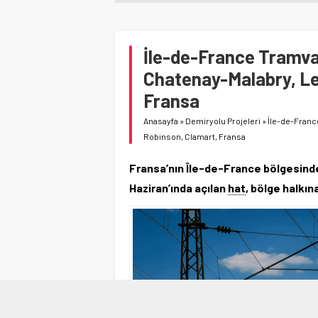
İle-de-France Tramvay
Chatenay-Malabry, Le
Fransa
Anasayfa
»
Demiryolu Projeleri
»
İle-de-France
Robinson, Clamart, Fransa
Fransa’nın Île-de-France bölgesinde
Haziran’ında açılan
hat
, bölge halkın