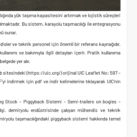
ığında yük taşıma kapasitesini artırmak ve lojistik süreçleri
ılmaktadır. Bu sistem, karayolu taşımacılığı ile entegrasyonu
mü sunar.
sler ve teknik personel için önemli bir referans kaynağıdır.
ullanımı ve bakımıyla ilgili detayları içerir. Pratik kullanıma
belgede yer alır.
sitesindeki (https://uic.org/) orijinal UIC Leaflet No: 597 –
yi indirmek için pdf ve indir kelimelerine tıklayarak UIC’nin
ng Stock – Piggyback Sistemi – Semi-trailers on bogies –
lgi, demiryolu endüstrisinde çalışan mühendis ve teknik
emiryolu taşımacılığındaki piggyback sistemi hakkında temel