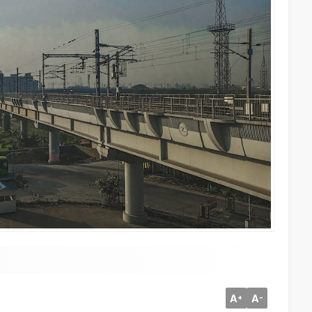
A
A
+
-