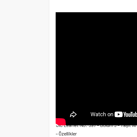
UIC Leaflet No: 597 – Bölüm 5 – Taşıt A
– Özellikler