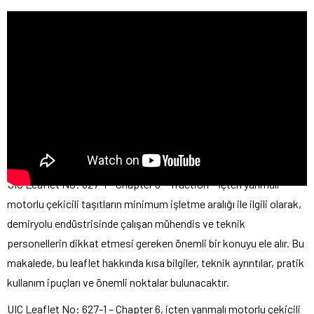
UIC Leaflet No: 627-1 – Chapter 6 – Traction – İçten yanmalı
motorlu çekicili taşıtların minimum işletme aralığı ile ilgili olarak,
demiryolu endüstrisinde çalışan mühendis ve teknik
personellerin dikkat etmesi gereken önemli bir konuyu ele alır. Bu
makalede, bu leaflet hakkında kısa bilgiler, teknik ayrıntılar, pratik
kullanım ipuçları ve önemli noktalar bulunacaktır.
UIC Leaflet No: 627-1 – Chapter 6, içten yanmalı motorlu çekicili