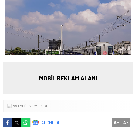
MOBİL REKLAM ALANI
29 EYLÜL 2024 02:31
A
A
ABONE OL
+
-