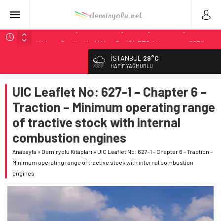
Utah’ta 31 Milyon Dolarlık Proje Trafik Çilesini Bitiriyor
Wabtec Brezilya’da 1 Milyar Real’lik PTC Anlaşmasını 2031’e
Kadar Tamamlayacak
İSTANBUL
29°C
ABD’de CREATE Programı 72,4 Milyon Dolarlık Alt Geçidi
HAFIF YAĞMURLU
Başlattı
Ukrayna’da Yolcu Trenine İHA Saldırısı: Zamanında Tahliye
UIC Leaflet No: 627-1 – Chapter 6 –
Faciayı Önledi
Traction – Minimum operating range
DB Modernizasyon Programı: 70. İstasyona Ulaşıldı
of tractive stock with internal
combustion engines
Anasayfa
»
Demiryolu Kitapları
»
UIC Leaflet No: 627-1 – Chapter 6 – Traction –
Minimum operating range of tractive stock with internal combustion
engines