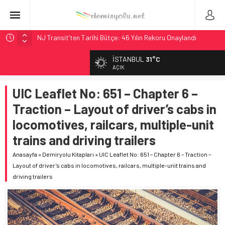
NJ Transit’ten Tarihi Bütçe: 46 Yılın Rekoru Onaylandı
Rocky Mountain, Güneş Enerjili Tesisten İlk Rayı Sevk Etti
İSTANBUL
31°C
AAR, MIT ve Berkeley Dahil 4 Üniversiteyle Araştırma
AÇIK
Konsorsiyumu Başlattı
UIC Leaflet No: 651 – Chapter 6 –
Long Beach Limanı’na 58 Milyon Dolarlık Yeşil Yatırım Ödülü
Traction – Layout of driver’s cabs in
Chicago’da Metra Polisi BVLOS Drone’larla Müdahale
Süresini Kısalttı
locomotives, railcars, multiple-unit
trains and driving trailers
Anasayfa
»
Demiryolu Kitapları
»
UIC Leaflet No: 651 – Chapter 6 – Traction –
Layout of driver’s cabs in locomotives, railcars, multiple-unit trains and
driving trailers