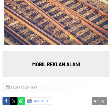
MOBİL REKLAM ALANI
6 ŞUBAT 2024 19:57
A
A
ABONE OL
+
-