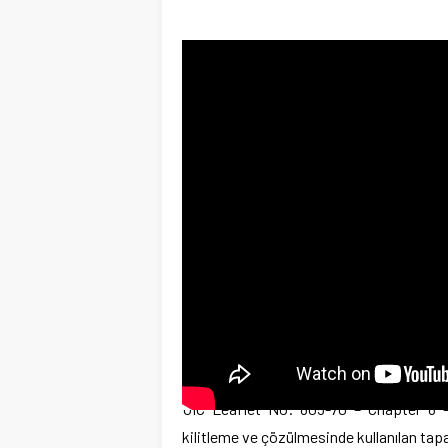
UIC Leaflet No: 805-70 – Chapter 8 – Te
kilitleme ve çözülmesinde kullanılan tapa