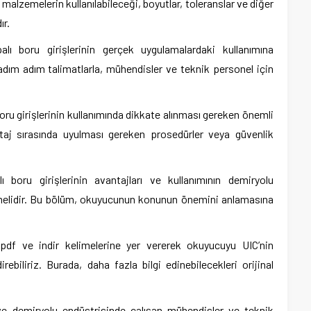
i malzemelerin kullanılabileceği, boyutlar, toleranslar ve diğer
ır.
lı boru girişlerinin gerçek uygulamalardaki kullanımına
 adım adım talimatlarla, mühendisler ve teknik personel için
oru girişlerinin kullanımında dikkate alınması gereken önemli
ntaj sırasında uyulması gereken prosedürler veya güvenlik
boru girişlerinin avantajları ve kullanımının demiryolu
nmelidir. Bu bölüm, okuyucunun konunun önemini anlamasına
df ve indir kelimelerine yer vererek okuyucuyu UIC’nin
rebiliriz. Burada, daha fazla bilgi edinebilecekleri orijinal
ve demiryolu endüstrisinde çalışan mühendisler ve teknik