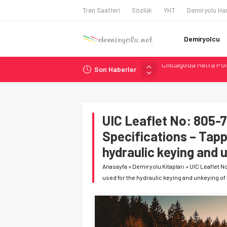
Tren Saatleri
Sözlük
YHT
Demiryolu Har
Demiryolcu
Son Haberler
NJ Transit’ten Tarihi
Rocky Mountain, Güneş 
AAR, MIT ve Berkeley 
Long Beach Limanı’na 
UIC Leaflet No: 805-7
Chicago’da Metra Poli
Specifications – Tapp
hydraulic keying and 
Anasayfa
»
Demiryolu Kitapları
»
UIC Leaflet N
used for the hydraulic keying and unkeying of 