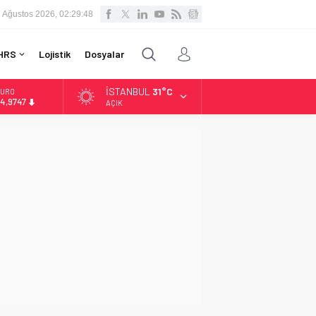
 Ağustos 2026, 02:29:49
HRS
Lojistik
Dosyalar
İSTANBUL
31°C
LTIN
.499,25
AÇIK
İST
3.798,82
OLAR
7,5921
URO
4,9747