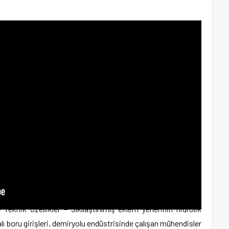
knik Özellikler – Sıkılaştırılmış eklem yerlerinin hidrolik
lı boru girişleri, demiryolu endüstrisinde çalışan mühendisler