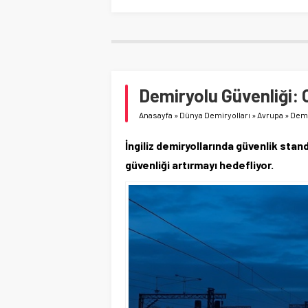
Demiryolu Güvenliği:
Anasayfa
»
Dünya Demiryolları
»
Avrupa
»
Demi
İngiliz demiryollarında güvenlik stan
güvenliği artırmayı hedefliyor.