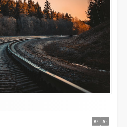
A
A
+
-