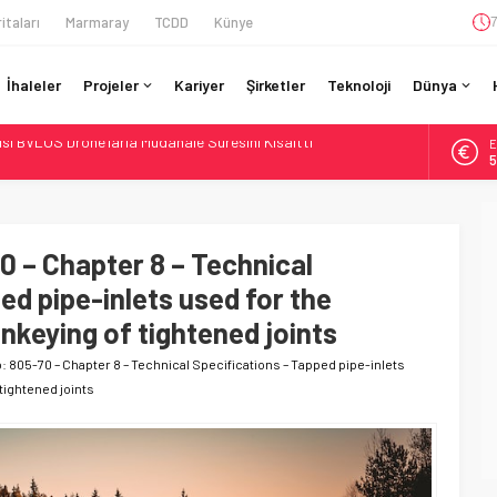
itaları
Marmaray
TCDD
Künye
7
İhaleler
Projeler
Kariyer
Şirketler
Teknoloji
Dünya
A
 Bütçe: 46 Yılın Rekoru Onaylandı
6
Enerjili Tesisten İlk Rayı Sevk Etti
B
1
Dahil 4 Üniversiteyle Araştırma Konsorsiyumu Başlattı
58 Milyon Dolarlık Yeşil Yatırım Ödülü
0 – Chapter 8 – Technical
D
4
si BVLOS Drone’larla Müdahale Süresini Kısalttı
ed pipe-inlets used for the
E
unkeying of tightened joints
5
o: 805-70 – Chapter 8 – Technical Specifications – Tapped pipe-inlets
tightened joints