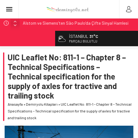
Alstom ve Siemens’ten São Paulo’da Çifte Sinyal Hamlesi
Siemens ve Stadler’dan Berlin S-Bahn’a 350 Trenlik Dev
İSTANBUL
31°C
Sözleşme
PARÇALI BULUTLU
Japonya Maglev Onayı: Bütçe 11 Trilyon Yen, Hedef 2036
UIC Leaflet No: 811-1 – Chapter 8 –
Toronto Metrosu’nda Kapasite %40 Artıyor: Hitachi Rail
İmzaladı
Technical Specifications –
Webuild Tüneli Tamamladı: Lima’da Seyahat 45 Dakikaya
Technical specification for the
İndi
supply of axles for tractive and
trailing stock
Anasayfa
»
Demiryolu Kitapları
»
UIC Leaflet No: 811-1 – Chapter 8 – Technical
Specifications – Technical specification for the supply of axles for tractive
and trailing stock