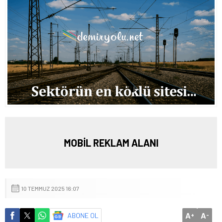
MOBİL REKLAM ALANI
10 TEMMUZ 2025 16:07
A
A
ABONE OL
+
-