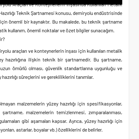
yolu Araçları ve Konteynerlerin İnşasında Kullanılan Metalik
azırlığı Teknik Şartnamesi konusu, demiryolu endüstrisinde
için önemli bir kaynaktır. Bu makalede, bu teknik şartname
ratik kullanım, önemli noktalar ve özet bilgiler sunacağım.
ir?
olu araçları ve konteynerlerin inşası için kullanılan metalik
 hazırlığına ilişkin teknik bir şartnamedir. Bu şartname,
n uzun ömürlü olması, güvenlik standartlarına uygunluğu ve
azırlığı süreçlerini ve gerekliliklerini tanımlar.
mayan malzemelerin yüzey hazırlığı için spesifikasyonlar,
Bu şartname, malzemelerin temizlenmesi, zımparalanması,
lamaları gibi aşamaları kapsar. Ayrıca, yüzey hazırlığı için
ları, astarlar, boyalar vb.) özelliklerini de belirler.