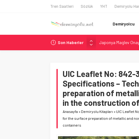
Tren Saatleri
Sözlük
YHT
Demiryolu Har
Demiryolcu
Japonya Maglev Onayı
Son Haberler
Toronto Metrosu’nda 
Metrolinx’in 604 Mily
Hitachi Rail’den Tor
Siemens ve Stadler’d
UIC Leaflet No: 842-3
Specifications – Tech
preparation of metall
in the construction o
Anasayfa
»
Demiryolu Kitapları
»
UIC Leaflet N
for the surface preparation of metallic and no
containers