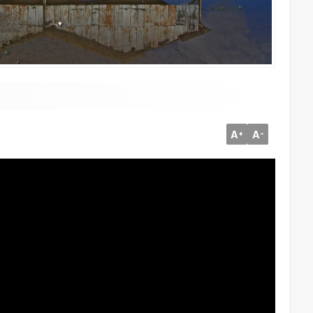
A
A
+
-