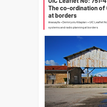
UIC Leaflet No: 751-4
The co-ordination of
at borders
Anasayfa
»
Demiryolu Kitapları
»
UIC Leaflet N
systems and radio planning at borders