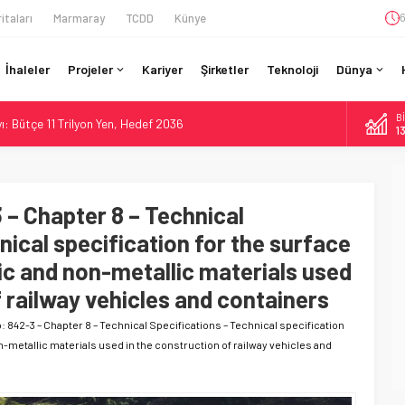
itaları
Marmaray
TCDD
Künye
6
İhaleler
Projeler
Kariyer
Şirketler
Teknoloji
Dünya
: Bütçe 11 Trilyon Yen, Hedef 2036
B
Kapasite %40 Artıyor: Hitachi Rail İmzaladı
1
on CAD’lik Toronto Uzatmasında Kazı Başladı
D
4
onto’ya: %40 Kapasite Artışı Getiren CBTC Anlaşması
an Berlin S-Bahn’a 350 Trenlik Dev Sözleşme
 – Chapter 8 – Technical
E
5
nical specification for the surface
A
ic and non-metallic materials used
6
f railway vehicles and containers
o: 842-3 – Chapter 8 – Technical Specifications – Technical specification
n-metallic materials used in the construction of railway vehicles and