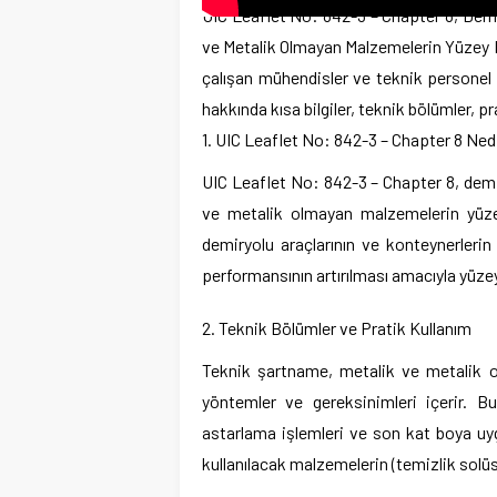
UIC Leaflet No: 842-3 – Chapter 8, Demir
ve Metalik Olmayan Malzemelerin Yüzey H
çalışan mühendisler ve teknik personel 
hakkında kısa bilgiler, teknik bölümler, p
1. UIC Leaflet No: 842-3 – Chapter 8 Ned
UIC Leaflet No: 842-3 – Chapter 8, demiry
ve metalik olmayan malzemelerin yüzey
demiryolu araçlarının ve konteynerleri
performansının artırılması amacıyla yüzey h
2. Teknik Bölümler ve Pratik Kullanım
Teknik şartname, metalik ve metalik ol
yöntemler ve gereksinimleri içerir. 
astarlama işlemleri ve son kat boya uygu
kullanılacak malzemelerin (temizlik solüsyon