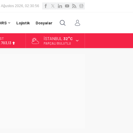
 Ağustos 2026, 02:30:57
HRS
Lojistik
Dosyalar
İSTANBUL
32°C
İST
3.703,13
PARÇALI BULUTLU
OLAR
7,5639
URO
4,9859
LTIN
.496,95