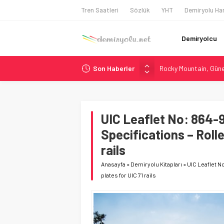
Tren Saatleri
Sözlük
YHT
Demiryolu Har
Demiryolcu
Son Haberler
Rocky Mountain, Güneş 
AAR, MIT ve Berkeley 
Long Beach Limanı’na 
Madrid 6. Hat 2027’d
UIC Leaflet No: 864-9
NJ Transit’ten Tarihi
Specifications – Rolle
rails
Anasayfa
»
Demiryolu Kitapları
»
UIC Leaflet No
plates for UIC 71 rails