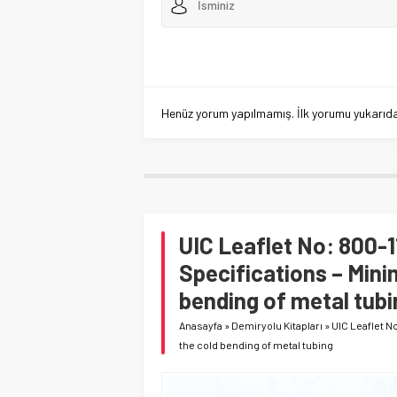
Henüz yorum yapılmamış. İlk yorumu yukarıdaki
UIC Leaflet No: 800-1
Specifications – Mini
bending of metal tubi
Anasayfa
»
Demiryolu Kitapları
»
UIC Leaflet No
the cold bending of metal tubing