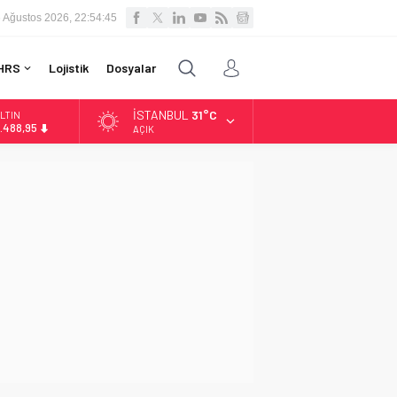
 Ağustos 2026, 22:54:46
HRS
Lojistik
Dosyalar
İSTANBUL
31°C
LTIN
.488,95
AÇIK
İST
3.798,82
OLAR
7,5939
URO
4,9646