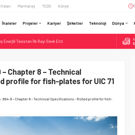
itaları
Marmaray
TCDD
Künye
6
İhaleler
Projeler
Kariyer
Şirketler
Teknoloji
Dünya
A
Enerjili Tesisten İlk Rayı Sevk Etti
6
Dahil 4 Üniversiteyle Araştırma Konsorsiyumu Başlattı
B
1
58 Milyon Dolarlık Yeşil Yatırım Ödülü
e Sürücüsüz: Kapasite %70 Artacak
 – Chapter 8 – Technical
D
4
 Bütçe: 46 Yılın Rekoru Onaylandı
d profile for fish-plates for UIC 71
E
5
: 864-9 – Chapter 8 – Technical Specifications – Rolled profile for fish-