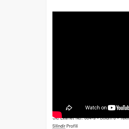
UIC Leaflet No: 864-9 – Bölüm 8 – Teknik
Silindir
Profili