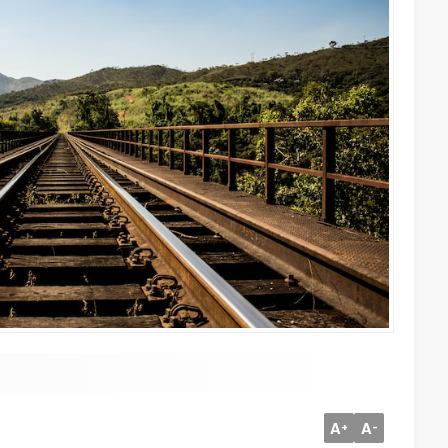
A
A
+
-