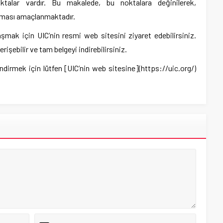
talar vardır. Bu makalede, bu noktalara değinilerek,
aması amaçlanmaktadır.
laşmak için UIC’nin resmi web sitesini ziyaret edebilirsiniz.
işebilir ve tam belgeyi indirebilirsiniz.
irmek için lütfen [UIC’nin web sitesine](https://uic.org/)