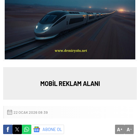
MOBİL REKLAM ALANI
22 OCAK 2026 08:39
A
A
ABONE OL
+
-