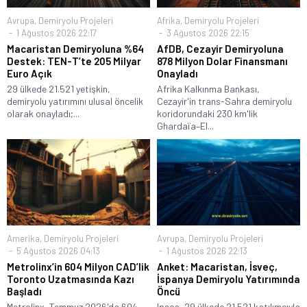
Avrupa
,
Demiryolu Projeleri
Afrika
,
Demiryolu Projeleri
1 Ağustos 2026 22:17
3 Ağustos 2026 22:15
Macaristan Demiryoluna %64
AfDB, Cezayir Demiryoluna
Destek: TEN-T’te 205 Milyar
878 Milyon Dolar Finansmanı
Euro Açık
Onayladı
29 ülkede 21.521 yetişkin,
Afrika Kalkınma Bankası,
demiryolu yatırımını ulusal öncelik
Cezayir'in trans-Sahra demiryolu
olarak onayladı;...
koridorundaki 230 km'lik
Ghardaïa–El...
Amerika
,
Demiryolu Projeleri
Avrupa
,
Demiryolu Projeleri
5 Ağustos 2026 04:13
1 Ağustos 2026 22:13
Metrolinx’in 604 Milyon CAD’lik
Anket: Macaristan, İsveç,
Toronto Uzatmasında Kazı
İspanya Demiryolu Yatırımında
Başladı
Öncü
Metrolinx, Temmuz 2026'da 604
Ipsos, 29 ülkede 21.521 katılımcıyla