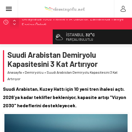
Ukrayna’da Yolcu Trenine İHA Saldırısı: Zamanında Tahliye
Faciayı Önledi
DB Modernizasyon Programı: 70. İstasyona Ulaşıldı
İSTANBUL
32°C
GB Railfreight İngiltere’de Lider, Class 99’lar 2026’da Yolda
PARÇALI BULUTLU
İngiltere Demiryolunda Tarihi Entegrasyon: GBR Anglia
Resmen Başladı
Suudi Arabistan Demiryolu
Malezya Havayolları, TGV ile 28 Fransız Şehrine Tek Bilet
Kapasitesini 3 Kat Artırıyor
Anasayfa
»
Demiryolcu
»
Suudi Arabistan Demiryolu Kapasitesini 3 Kat
Artırıyor
Suudi Arabistan, Kuzey Hattı için 10 yeni tren ihalesi açtı.
2026’ya kadar teklifler bekleniyor, kapasite artışı "Vizyon
2030" hedeflerini destekleyecek.