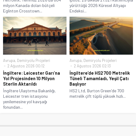
milyon Kanada doları bütçeli
yürüttüğü 2026 Küresel Altyapı
Eglinton Crosstown...
Endeksi...
Avrupa
,
Demiryolu Projeleri
Avrupa
,
Demiryolu Projeleri
2 Ağustos 2026 00:12
2 Ağustos 2026 02:13
İngiltere: Leicester Garı’na
İngiltere’de HS2 700 Metrelik
Yol Projesinden 10 Milyon
Tüneli Tamamladı, Yeşil Çatı
Sterlin Aktarıldı
Başlıyor
İngiltere Ulaştırma Bakanlığı,
HS2 Ltd, Burton Green'de 700
Leicester tren istasyonu
metrelik çift tüplü yüksek hızlı...
yenilemesine yol kavşağı
fonundan...