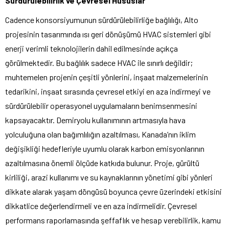
Sürdürülebilirlik ve Çevresel Hususlar
Cadence konsorsiyumunun sürdürülebilirliğe bağlılığı, Alto
projesinin tasarımında ısı geri dönüşümü HVAC sistemleri gibi
enerji verimli teknolojilerin dahil edilmesinde açıkça
görülmektedir. Bu bağlılık sadece HVAC ile sınırlı değildir;
muhtemelen projenin çeşitli yönlerini, inşaat malzemelerinin
tedarikini, inşaat sırasında çevresel etkiyi en aza indirmeyi ve
sürdürülebilir operasyonel uygulamaların benimsenmesini
kapsayacaktır. Demiryolu kullanımının artmasıyla hava
yolculuğuna olan bağımlılığın azaltılması, Kanada’nın iklim
değişikliği hedefleriyle uyumlu olarak karbon emisyonlarının
azaltılmasına önemli ölçüde katkıda bulunur. Proje, gürültü
kirliliği, arazi kullanımı ve su kaynaklarının yönetimi gibi yönleri
dikkate alarak yaşam döngüsü boyunca çevre üzerindeki etkisini
dikkatlice değerlendirmeli ve en aza indirmelidir. Çevresel
performans raporlamasında şeffaflık ve hesap verebilirlik, kamu