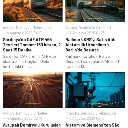
Avrupa
,
Demiryolu Teknolojisi
Avrupa
,
Demiryolu Şirketleri
4 Ağustos 2026 04:15
2 Ağustos 2026 04:13
Sardinya’da CAF ATR 465
Railmark KRS’yi Satın Aldı,
Testleri Tamam: 150 km/sa, 2
Alstom İlk Urbanliner’ı
Saat 15 Dakika
Berlin’de Başlattı
Sardinya, CAF üretimi ATR 465
Railmark, Katahdin Railcar
dizel treninin Cagliari–Olbia
Services'i satın alarak ABD'de 11
hattındaki test...
eyalette 13...
Avrupa
,
Demiryolu Şirketleri
Amerika
,
Demiryolu Teknolojisi
4 Ağustos 2026 02:14
6 Ağustos 2026 08:15
Avrupalı Demiryolu Kuruluşları
Alstom ve Siemens’ten São