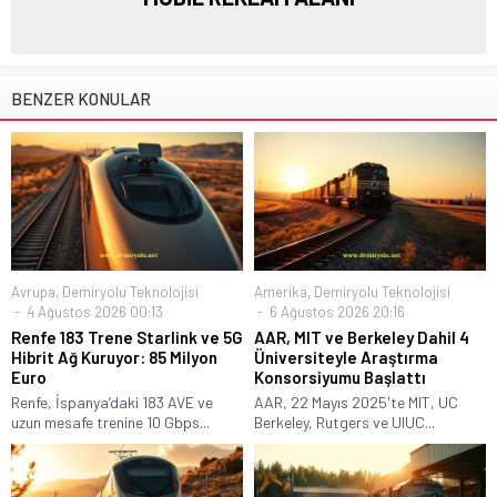
BENZER KONULAR
Avrupa
,
Demiryolu Teknolojisi
Amerika
,
Demiryolu Teknolojisi
4 Ağustos 2026 00:13
6 Ağustos 2026 20:16
Renfe 183 Trene Starlink ve 5G
AAR, MIT ve Berkeley Dahil 4
Hibrit Ağ Kuruyor: 85 Milyon
Üniversiteyle Araştırma
Euro
Konsorsiyumu Başlattı
Renfe, İspanya’daki 183 AVE ve
AAR, 22 Mayıs 2025'te MIT, UC
uzun mesafe trenine 10 Gbps...
Berkeley, Rutgers ve UIUC...