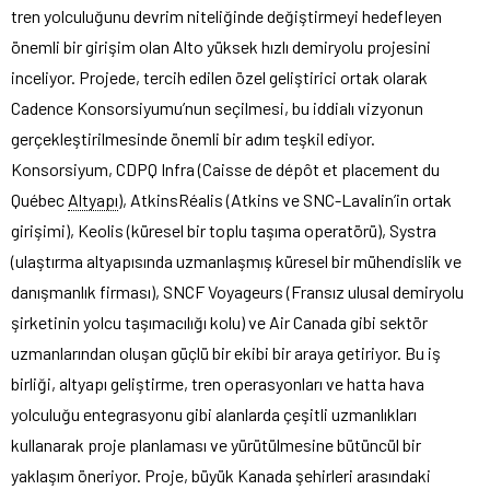
tren yolculuğunu devrim niteliğinde değiştirmeyi hedefleyen
önemli bir girişim olan Alto yüksek hızlı demiryolu projesini
inceliyor. Projede, tercih edilen özel geliştirici ortak olarak
Cadence Konsorsiyumu’nun seçilmesi, bu iddialı vizyonun
gerçekleştirilmesinde önemli bir adım teşkil ediyor.
Konsorsiyum, CDPQ Infra (Caisse de dépôt et placement du
Québec
Altyapı
), AtkinsRéalis (Atkins ve SNC-Lavalin’in ortak
girişimi), Keolis (küresel bir toplu taşıma operatörü), Systra
(ulaştırma altyapısında uzmanlaşmış küresel bir mühendislik ve
danışmanlık firması), SNCF Voyageurs (Fransız ulusal demiryolu
şirketinin yolcu taşımacılığı kolu) ve Air Canada gibi sektör
uzmanlarından oluşan güçlü bir ekibi bir araya getiriyor. Bu iş
birliği, altyapı geliştirme, tren operasyonları ve hatta hava
yolculuğu entegrasyonu gibi alanlarda çeşitli uzmanlıkları
kullanarak proje planlaması ve yürütülmesine bütüncül bir
yaklaşım öneriyor. Proje, büyük Kanada şehirleri arasındaki