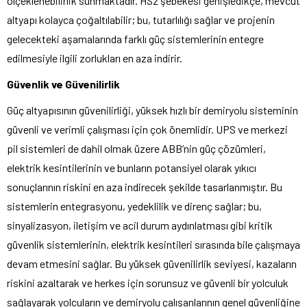
ölçeklenebilirlik sunmaktadır. HS2 şebekesi genişledikçe, mevcut
altyapı kolayca çoğaltılabilir; bu, tutarlılığı sağlar ve projenin
gelecekteki aşamalarında farklı güç sistemlerinin entegre
edilmesiyle ilgili zorlukları en aza indirir.
Güvenlik ve Güvenilirlik
Güç altyapısının güvenilirliği, yüksek hızlı bir demiryolu sisteminin
güvenli ve verimli çalışması için çok önemlidir. UPS ve merkezi
pil sistemleri de dahil olmak üzere ABB’nin güç çözümleri,
elektrik kesintilerinin ve bunların potansiyel olarak yıkıcı
sonuçlarının riskini en aza indirecek şekilde tasarlanmıştır. Bu
sistemlerin entegrasyonu, yedeklilik ve direnç sağlar; bu,
sinyalizasyon, iletişim ve acil durum aydınlatması gibi kritik
güvenlik sistemlerinin, elektrik kesintileri sırasında bile çalışmaya
devam etmesini sağlar. Bu yüksek güvenilirlik seviyesi, kazaların
riskini azaltarak ve herkes için sorunsuz ve güvenli bir yolculuk
sağlayarak yolcuların ve demiryolu çalışanlarının genel güvenliğine