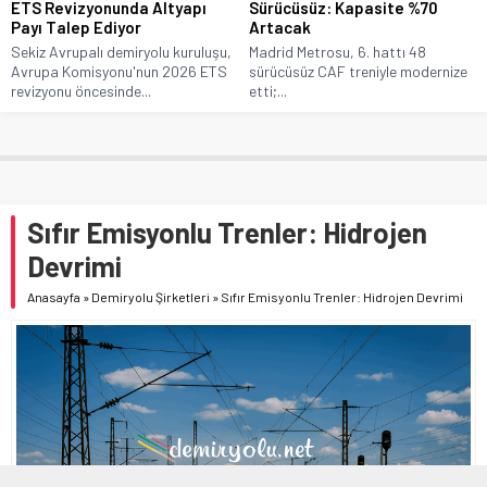
ETS Revizyonunda Altyapı
Sürücüsüz: Kapasite %70
Payı Talep Ediyor
Artacak
Sekiz Avrupalı demiryolu kuruluşu,
Madrid Metrosu, 6. hattı 48
Avrupa Komisyonu'nun 2026 ETS
sürücüsüz CAF treniyle modernize
revizyonu öncesinde...
etti;...
Sıfır Emisyonlu Trenler: Hidrojen
Devrimi
Anasayfa
»
Demiryolu Şirketleri
»
Sıfır Emisyonlu Trenler: Hidrojen Devrimi