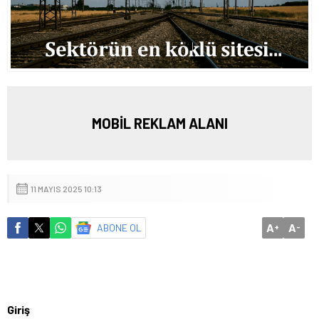
MOBİL REKLAM ALANI
11 MAYIS 2025 10:13
A
A
ABONE OL
+
-
Giriş