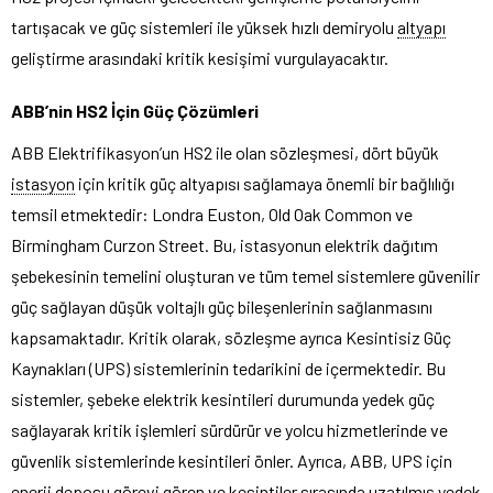
tartışacak ve güç sistemleri ile yüksek hızlı demiryolu
altyapı
geliştirme arasındaki kritik kesişimi vurgulayacaktır.
ABB’nin HS2 İçin Güç Çözümleri
ABB Elektrifikasyon’un HS2 ile olan sözleşmesi, dört büyük
istasyon
için kritik güç altyapısı sağlamaya önemli bir bağlılığı
temsil etmektedir: Londra Euston, Old Oak Common ve
Birmingham Curzon Street. Bu, istasyonun elektrik dağıtım
şebekesinin temelini oluşturan ve tüm temel sistemlere güvenilir
güç sağlayan düşük voltajlı güç bileşenlerinin sağlanmasını
kapsamaktadır. Kritik olarak, sözleşme ayrıca Kesintisiz Güç
Kaynakları (UPS) sistemlerinin tedarikini de içermektedir. Bu
sistemler, şebeke elektrik kesintileri durumunda yedek güç
sağlayarak kritik işlemleri sürdürür ve yolcu hizmetlerinde ve
güvenlik sistemlerinde kesintileri önler. Ayrıca, ABB, UPS için
enerji deposu görevi gören ve kesintiler sırasında uzatılmış yedek