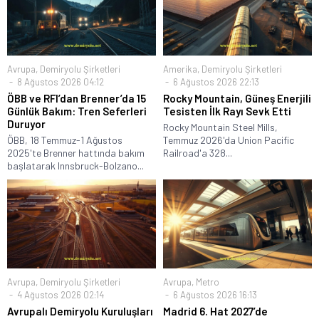
Avrupa
,
Demiryolu Şirketleri
Amerika
,
Demiryolu Şirketleri
8 Ağustos 2026 04:12
6 Ağustos 2026 22:13
ÖBB ve RFI’dan Brenner’da 15
Rocky Mountain, Güneş Enerjili
Günlük Bakım: Tren Seferleri
Tesisten İlk Rayı Sevk Etti
Duruyor
Rocky Mountain Steel Mills,
ÖBB, 18 Temmuz-1 Ağustos
Temmuz 2026'da Union Pacific
2025'te Brenner hattında bakım
Railroad'a 328...
başlatarak Innsbruck-Bolzano...
Avrupa
,
Demiryolu Şirketleri
Avrupa
,
Metro
4 Ağustos 2026 02:14
6 Ağustos 2026 16:13
Avrupalı Demiryolu Kuruluşları
Madrid 6. Hat 2027’de