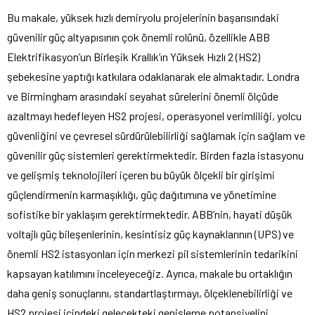
Bu makale, yüksek hızlı demiryolu projelerinin başarısındaki
güvenilir güç altyapısının çok önemli rolünü, özellikle ABB
Elektrifikasyon’un Birleşik Krallık’ın Yüksek Hızlı 2 (HS2)
şebekesine yaptığı katkılara odaklanarak ele almaktadır. Londra
ve Birmingham arasındaki seyahat sürelerini önemli ölçüde
azaltmayı hedefleyen HS2 projesi, operasyonel verimliliği, yolcu
güvenliğini ve çevresel sürdürülebilirliği sağlamak için sağlam ve
güvenilir güç sistemleri gerektirmektedir. Birden fazla istasyonu
ve gelişmiş teknolojileri içeren bu büyük ölçekli bir girişimi
güçlendirmenin karmaşıklığı, güç dağıtımına ve yönetimine
sofistike bir yaklaşım gerektirmektedir. ABB’nin, hayati düşük
voltajlı güç bileşenlerinin, kesintisiz güç kaynaklarının (UPS) ve
önemli HS2 istasyonları için merkezi pil sistemlerinin tedarikini
kapsayan katılımını inceleyeceğiz. Ayrıca, makale bu ortaklığın
daha geniş sonuçlarını, standartlaştırmayı, ölçeklenebilirliği ve
HS2 projesi içindeki gelecekteki genişleme potansiyelini