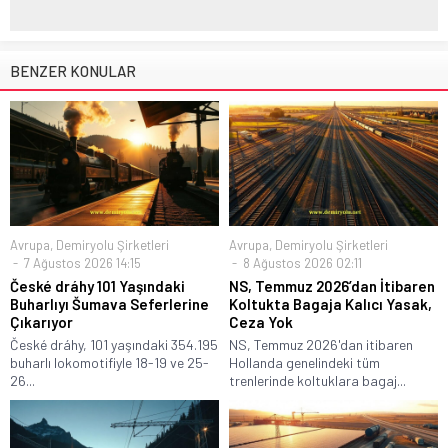
BENZER KONULAR
Avrupa
,
Demiryolu Şirketleri
Avrupa
,
Demiryolu Şirketleri
7 Ağustos 2026 14:15
8 Ağustos 2026 02:11
České dráhy 101 Yaşındaki
NS, Temmuz 2026’dan İtibaren
Buharlıyı Šumava Seferlerine
Koltukta Bagaja Kalıcı Yasak,
Çıkarıyor
Ceza Yok
České dráhy, 101 yaşındaki 354.195
NS, Temmuz 2026'dan itibaren
buharlı lokomotifiyle 18-19 ve 25-
Hollanda genelindeki tüm
26...
trenlerinde koltuklara bagaj...