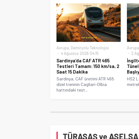
Avrupa
,
Demiryolu Teknolojisi
Avrup
4 Ağustos 2026 04:15
2 Ağ
Sardinya’da CAF ATR 465
İngil
Testleri Tamam: 150 km/sa, 2
Tünel
Saat 15 Dakika
Başlı
Sardinya, CAF üretimi ATR 465
HS2 Lt
dizel treninin Cagliari–Olbia
metreli
hattındaki test...
TÜRASAŞ ve ASELSAN’ı