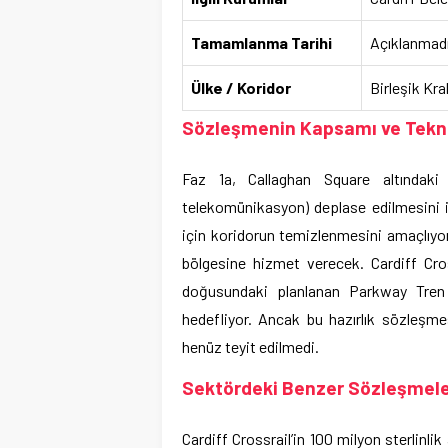
Tamamlanma Tarihi
Açıklanmad
Ülke / Koridor
Birleşik Kra
Sözleşmenin Kapsamı ve Tekni
Faz 1a, Callaghan Square altındaki
telekomünikasyon) deplase edilmesini i
için koridorun temizlenmesini amaçlıyo
bölgesine hizmet verecek. Cardiff Cros
doğusundaki planlanan Parkway Tren 
hedefliyor. Ancak bu hazırlık sözleşm
henüz teyit edilmedi.
Sektördeki Benzer Sözleşmeler
Cardiff Crossrail’in 100 milyon sterlinlik al