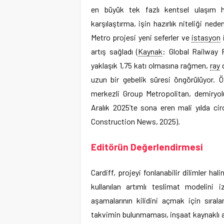
en büyük tek fazlı kentsel ulaşım ha
karşılaştırma, işin hazırlık niteliği nede
Metro projesi yeni seferler ve
istasyon
i
artış sağladı (
Kaynak
: Global Railway R
yaklaşık 1,75 katı olmasına rağmen,
ray
d
uzun bir gebelik süresi öngörülüyor. 
merkezli Group Metropolitan, demiryolu
Aralık 2025’te sona eren mali yılda ci
Construction News, 2025).
Editörün Değerlendirmesi
Cardiff, projeyi fonlanabilir dilimler h
kullanılan artımlı teslimat modelini 
aşamalarının kilidini açmak için sıral
takvimin bulunmaması, inşaat kaynaklı aks