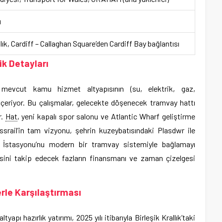
ı
llık, Cardiff – Callaghan Square’den Cardiff Bay bağlantısı
k Detayları
 mevcut kamu hizmet altyapısının (su, elektrik, gaz,
çeriyor. Bu çalışmalar, gelecekte döşenecek tramvay hattı
r.
Hat
, yeni kapalı spor salonu ve Atlantic Wharf geliştirme
srail’in tam vizyonu, şehrin kuzeybatısındaki Plasdwr ile
İstasyonu’nu modern bir tramvay sistemiyle bağlamayı
esini takip edecek fazların finansmanı ve zaman çizelgesi
le Karşılaştırması
tyapı hazırlık yatırımı, 2025 yılı itibarıyla Birleşik Krallık’taki