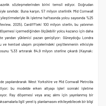
zırlık sözleşmelerinden birini temsil ediyor. Doğrudan
niyle sınırlıdır. Buna karşın, 57 milyon sterlinlik Mid Cornwall
yileştirmeleriyle ilk işletme haftasında yolcu sayısında %25
eview, 2025). Cardiff’teki 100 milyon sterlin, bu yatırımın
öşemesi içermediğinden ölçülebilir yolcu kazancı için daha
Öte yandan yüklenici pazarı genişliyor: Güneydoğu Londra
 ve kentsel ulaşım projelerindeki çeşitlenmenin etkisiyle
rosunu %33 artırarak 84,9 milyon sterline çıkardı (Kaynak:
alinde yapılandırarak West Yorkshire ve Mid Cornwall Metro’da
izliyor; bu modelde erken altyapı işleri sonraki işletme
anıyor. Ray döşemesi veya araç alımı için yayınlanmış bir
amalarla ilgili yerel iş planlamasını etkileyebilecek bir bilgi