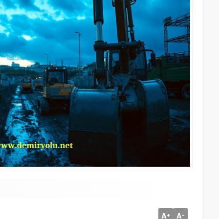
A
A
+
-