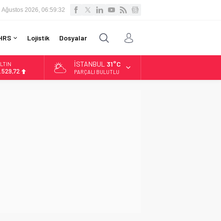
 Ağustos 2026, 06:59:33
HRS
Lojistik
Dosyalar
İSTANBUL
31°C
LTIN
.529,72
PARÇALI BULUTLU
İST
3.703,13
OLAR
7,5844
URO
5,1152