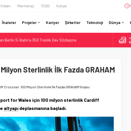
itaları
Marmaray
TCDD
Künye
6
İhaleler
Projeler
Kariyer
Şirketler
Teknoloji
Dünya
A
an Berlin S-Bahn’a 350 Trenlik Dev Sözleşme
6
: Bütçe 11 Trilyon Yen, Hedef 2036
B
1
Kapasite %40 Artıyor: Hitachi Rail İmzaladı
on CAD’lik Toronto Uzatmasında Kazı Başladı
0 Milyon Sterlinlik İlk Fazda GRAHAM
D
4
n São Paulo’da Çifte Sinyal Hamlesi
E
5
iff Crossrail: 100 Milyon Sterlinlik İlk Fazda GRAHAM İmzası
ort for Wales için 100 milyon sterlinlik Cardiff
re
altyapı
deplasmanına başladı.