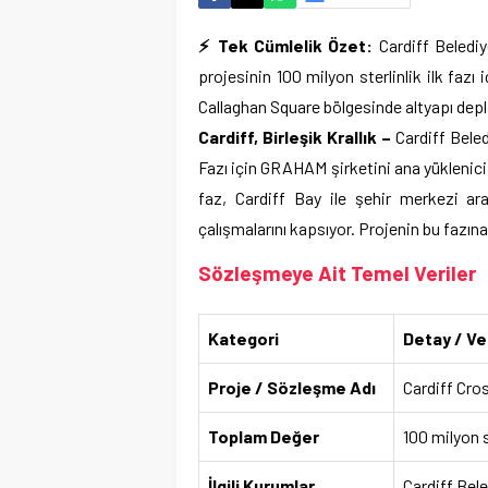
⚡ Tek Cümlelik Özet:
Cardiff Belediy
projesinin 100 milyon sterlinlik ilk faz
Callaghan Square bölgesinde altyapı depl
Cardiff, Birleşik Krallık –
Cardiff Beled
Fazı için GRAHAM şirketini ana yüklenici 
faz, Cardiff Bay ile şehir merkezi ar
çalışmalarını kapsıyor. Projenin bu fazı
Sözleşmeye Ait Temel Veriler
Kategori
Detay / Ve
Proje / Sözleşme Adı
Cardiff Cros
Toplam Değer
100 milyon s
İlgili Kurumlar
Cardiff Bel