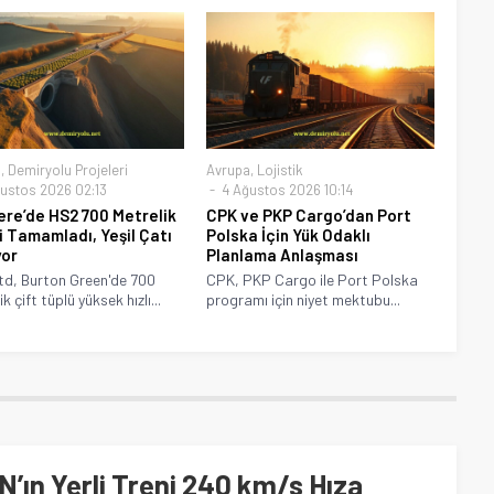
a
,
Demiryolu Projeleri
Avrupa
,
Lojistik
ustos 2026 02:13
4 Ağustos 2026 10:14
tere’de HS2 700 Metrelik
CPK ve PKP Cargo’dan Port
i Tamamladı, Yeşil Çatı
Polska İçin Yük Odaklı
yor
Planlama Anlaşması
d, Burton Green'de 700
CPK, PKP Cargo ile Port Polska
k çift tüplü yüksek hızlı...
programı için niyet mektubu...
n Yerli Treni 240 km/s Hıza