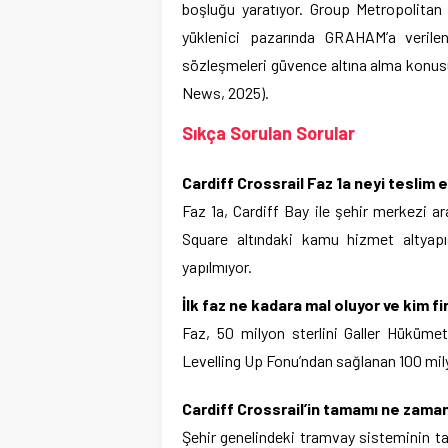
boşluğu yaratıyor. Group Metropolitan 
yüklenici pazarında GRAHAM’a verilen
sözleşmeleri güvence altına alma konus
News, 2025).
Sıkça Sorulan Sorular
Cardiff Crossrail Faz 1a neyi teslim
Faz 1a, Cardiff Bay ile şehir merkezi a
Square altındaki kamu hizmet altyap
yapılmıyor.
İlk faz ne kadara mal oluyor ve kim f
Faz, 50 milyon sterlini Galler Hükümeti
Levelling Up Fonu’ndan sağlanan 100 milyo
Cardiff Crossrail’in tamamı ne zama
Şehir genelindeki tramvay sisteminin t