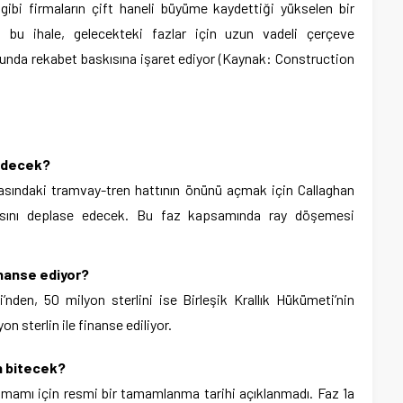
gibi firmaların çift haneli büyüme kaydettiği yükselen bir
 bu ihale, gelecekteki fazlar için uzun vadeli çerçeve
unda rekabet baskısına işaret ediyor (Kaynak: Construction
 edecek?
rasındaki tramvay-tren hattının önünü açmak için Callaghan
ısını deplase edecek. Bu faz kapsamında ray döşemesi
inanse ediyor?
’nden, 50 milyon sterlini ise Birleşik Krallık Hükümeti’nin
n sterlin ile finanse ediliyor.
n bitecek?
amamı için resmi bir tamamlanma tarihi açıklanmadı. Faz 1a