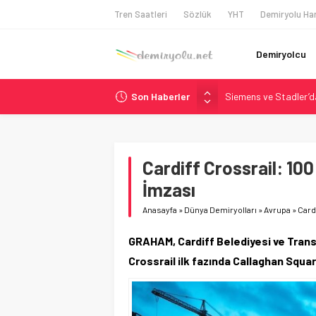
Tren Saatleri
Sözlük
YHT
Demiryolu Har
Demiryolcu
Son Haberler
Siemens ve Stadler’d
Japonya Maglev Onayı
Toronto Metrosu’nda 
Metrolinx’in 604 Mily
Cardiff Crossrail: 10
Alstom ve Siemens’te
İmzası
Anasayfa
»
Dünya Demiryolları
»
Avrupa
»
Card
GRAHAM, Cardiff Belediyesi ve Transp
Crossrail ilk fazında Callaghan Squa