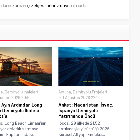
azların zaman çizelgesi henüz duyurulmadı.
ka
,
Demiryolu İhaleleri
Avrupa
,
Demiryolu Projeleri
ustos 2026 20:14
1 Ağustos 2026 22:13
 Ayın Ardından Long
Anket: Macaristan, İsveç,
 Demiryolu İhalesi
İspanya Demiryolu
bs’a
Yatırımında Öncü
, Long Beach Limanı'nın
Ipsos, 29 ülkede 21.521
lyar dolarlık sermaye
katılımcıyla yürüttüğü 2026
mı kapsamındaki...
Küresel Altyapı Endeksi...