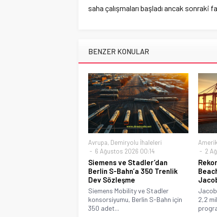
saha çalışmaları başladı ancak sonraki f
BENZER KONULAR
Avrupa
,
Demiryolu İhaleleri
Ameri
6 Ağustos 2026 00:14
2 Ağ
Siemens ve Stadler’dan
Rekor
Berlin S-Bahn’a 350 Trenlik
Beach
Dev Sözleşme
Jaco
Siemens Mobility ve Stadler
Jacobs
konsorsiyumu, Berlin S-Bahn için
2,2 mi
350 adet...
progra