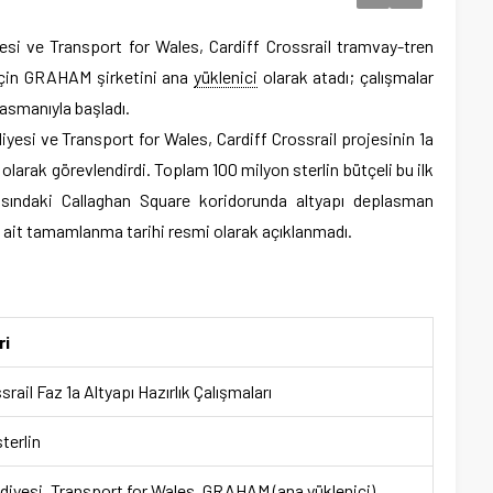
esi ve Transport for Wales, Cardiff Crossrail tramvay-tren
ı için GRAHAM şirketini ana
yüklenici
olarak atadı; çalışmalar
asmanıyla başladı.
iyesi ve Transport for Wales, Cardiff Crossrail projesinin 1a
olarak görevlendirdi. Toplam 100 milyon sterlin bütçeli bu ilk
asındaki Callaghan Square koridorunda altyapı deplasman
na ait tamamlanma tarihi resmi olarak açıklanmadı.
ri
srail Faz 1a Altyapı Hazırlık Çalışmaları
terlin
ediyesi, Transport for Wales, GRAHAM (ana yüklenici)