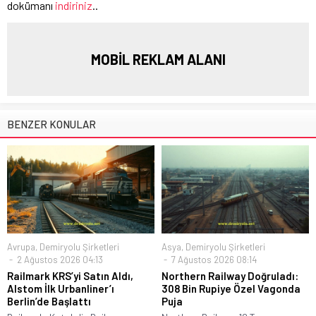
dokümanı
indiriniz
..
MOBİL REKLAM ALANI
BENZER KONULAR
Avrupa
,
Demiryolu Şirketleri
Asya
,
Demiryolu Şirketleri
2 Ağustos 2026 04:13
7 Ağustos 2026 08:14
Railmark KRS’yi Satın Aldı,
Northern Railway Doğruladı:
Alstom İlk Urbanliner’ı
308 Bin Rupiye Özel Vagonda
Berlin’de Başlattı
Puja