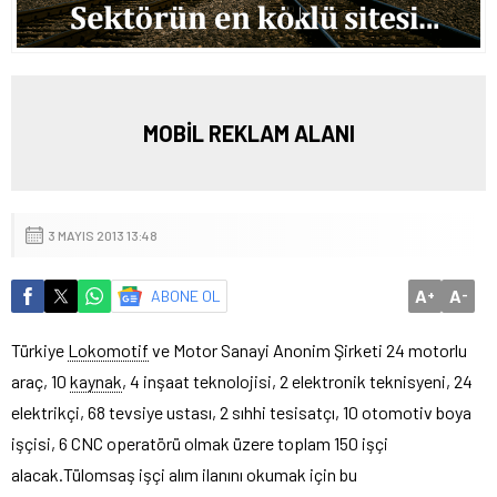
MOBİL REKLAM ALANI
3 MAYIS 2013 13:48
A
A
ABONE OL
+
-
Türkiye
Lokomotif
ve Motor Sanayi Anonim Şirketi 24 motorlu
araç, 10
kaynak
, 4 inşaat teknolojisi, 2 elektronik teknisyeni, 24
elektrikçi, 68 tevsiye ustası, 2 sıhhi tesisatçı, 10 otomotiv boya
işçisi, 6 CNC operatörü olmak üzere toplam 150 işçi
alacak.
Tülomsaş işçi alım ilanını okumak için bu