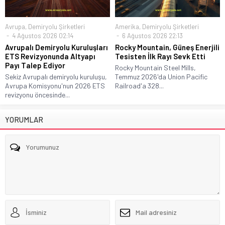
Avrupa
,
Demiryolu Şirketleri
Amerika
,
Demiryolu Şirketleri
4 Ağustos 2026 02:14
6 Ağustos 2026 22:13
Avrupalı Demiryolu Kuruluşları
Rocky Mountain, Güneş Enerjili
ETS Revizyonunda Altyapı
Tesisten İlk Rayı Sevk Etti
Payı Talep Ediyor
Rocky Mountain Steel Mills,
Sekiz Avrupalı demiryolu kuruluşu,
Temmuz 2026'da Union Pacific
Avrupa Komisyonu'nun 2026 ETS
Railroad'a 328...
revizyonu öncesinde...
YORUMLAR