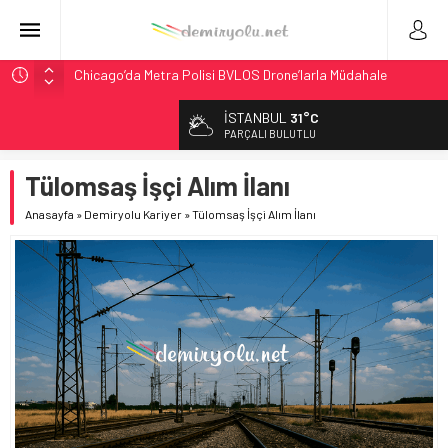
Chicago’da Metra Polisi BVLOS Drone’larla Müdahale
Süresini Kısalttı
İSTANBUL
31°C
NJ Transit’ten Tarihi Bütçe: 46 Yılın Rekoru Onaylandı
PARÇALI BULUTLU
Rocky Mountain, Güneş Enerjili Tesisten İlk Rayı Sevk Etti
Tülomsaş İşçi Alım İlanı
AAR, MIT ve Berkeley Dahil 4 Üniversiteyle Araştırma
Konsorsiyumu Başlattı
Anasayfa
»
Demiryolu Kariyer
»
Tülomsaş İşçi Alım İlanı
Northern Railway Doğruladı: 308 Bin Rupiye Özel Vagonda
Puja