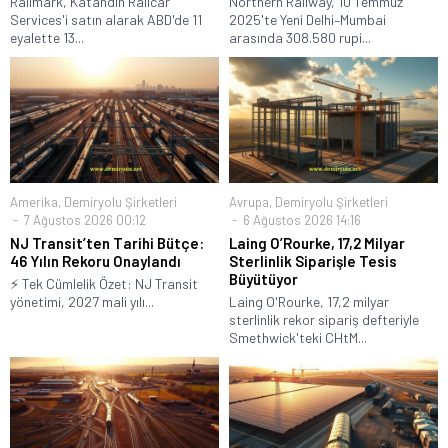
Railmark, Katahdin Railcar
Northern Railway, 10 Temmuz
Services'i satın alarak ABD'de 11
2025'te Yeni Delhi–Mumbai
eyalette 13...
arasında 308.580 rupi...
Amerika
,
Demiryolu Şirketleri
Avrupa
,
Demiryolu Şirketleri
7 Ağustos 2026 00:12
6 Ağustos 2026 14:16
NJ Transit’ten Tarihi Bütçe:
Laing O’Rourke, 17,2 Milyar
46 Yılın Rekoru Onaylandı
Sterlinlik Siparişle Tesis
Büyütüyor
⚡ Tek Cümlelik Özet: NJ Transit
yönetimi, 2027 mali yılı...
Laing O'Rourke, 17,2 milyar
sterlinlik rekor sipariş defteriyle
Smethwick'teki CHtM...