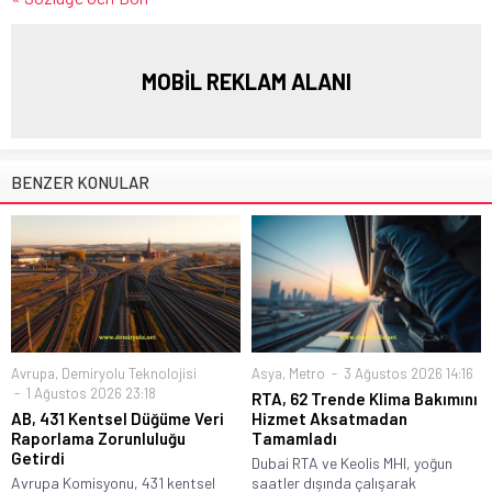
MOBİL REKLAM ALANI
BENZER KONULAR
Avrupa
,
Demiryolu Teknolojisi
Asya
,
Metro
3 Ağustos 2026 14:16
1 Ağustos 2026 23:18
RTA, 62 Trende Klima Bakımını
AB, 431 Kentsel Düğüme Veri
Hizmet Aksatmadan
Raporlama Zorunluluğu
Tamamladı
Getirdi
Dubai RTA ve Keolis MHI, yoğun
Avrupa Komisyonu, 431 kentsel
saatler dışında çalışarak