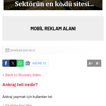
MOBİL REKLAM ALANI
29 NISAN 2021 16:21
A
A
ABONE OL
+
-
« Back to Glossary Index
Ankraj teli nedir?
Ankraj yapmak için kullanılan tel.
« Sözlüğe Geri Dön