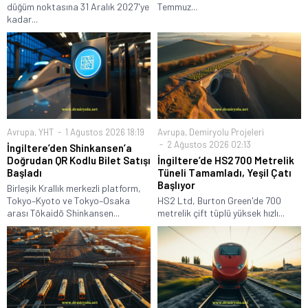
düğüm noktasına 31 Aralık 2027'ye
Temmuz...
kadar...
Avrupa
,
YHT
1 Ağustos 2026 18:19
Avrupa
,
Demiryolu Projeleri
2 Ağustos 2026 02:13
İngiltere’den Shinkansen’a
Doğrudan QR Kodlu Bilet Satışı
İngiltere’de HS2 700 Metrelik
Başladı
Tüneli Tamamladı, Yeşil Çatı
Başlıyor
Birleşik Krallık merkezli platform,
Tokyo–Kyoto ve Tokyo–Osaka
HS2 Ltd, Burton Green'de 700
arası Tōkaidō Shinkansen...
metrelik çift tüplü yüksek hızlı...