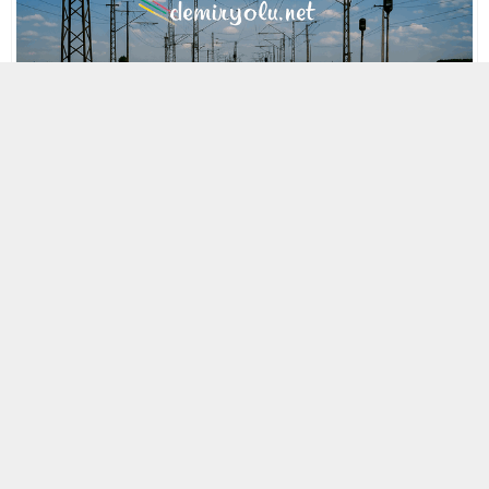
MOBİL REKLAM ALANI
29 NISAN 2021 16:21
A
A
ABONE OL
+
-
« Back to Glossary Index