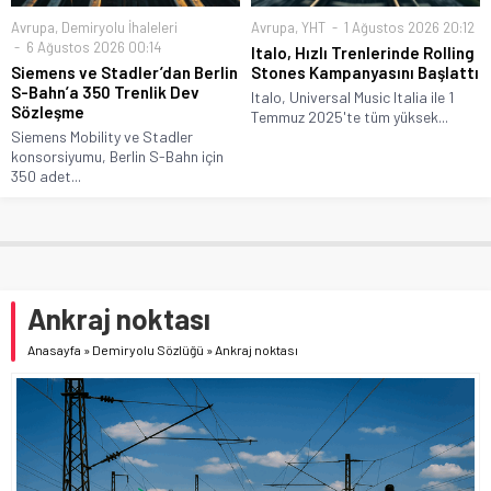
Avrupa
,
Demiryolu İhaleleri
Avrupa
,
YHT
1 Ağustos 2026 20:12
6 Ağustos 2026 00:14
Italo, Hızlı Trenlerinde Rolling
Siemens ve Stadler’dan Berlin
Stones Kampanyasını Başlattı
S-Bahn’a 350 Trenlik Dev
Italo, Universal Music Italia ile 1
Sözleşme
Temmuz 2025'te tüm yüksek...
Siemens Mobility ve Stadler
konsorsiyumu, Berlin S-Bahn için
350 adet...
Ankraj noktası
Anasayfa
»
Demiryolu Sözlüğü
»
Ankraj noktası