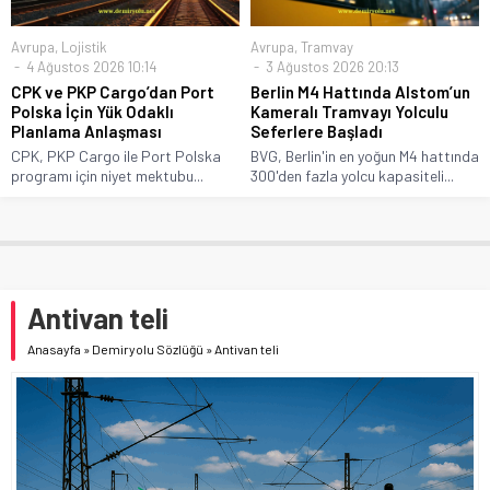
Avrupa
,
Lojistik
Avrupa
,
Tramvay
4 Ağustos 2026 10:14
3 Ağustos 2026 20:13
CPK ve PKP Cargo’dan Port
Berlin M4 Hattında Alstom’un
Polska İçin Yük Odaklı
Kameralı Tramvayı Yolculu
Planlama Anlaşması
Seferlere Başladı
CPK, PKP Cargo ile Port Polska
BVG, Berlin'in en yoğun M4 hattında
programı için niyet mektubu...
300'den fazla yolcu kapasiteli...
Antivan teli
Anasayfa
»
Demiryolu Sözlüğü
»
Antivan teli