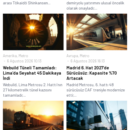
arası Tōkaidō Shinkansen...
demiryolu yatırımını ulusal öncelik
olarak onayladı;...
Amerika
,
Metro
Avrupa
,
Metro
6 Ağustos 2026 10:13
6 Ağustos 2026 16:13
Webuild Tüneli Tamamladı:
Madrid 6. Hat 2027’de
Lima’da Seyahat 45 Dakikaya
Sürücüsüz: Kapasite %70
İndi
Artacak
Webuild, Lima Metrosu 2. Hattı'nın
Madrid Metrosu, 6. hattı 48
27 kilometrelik tünel kazısını
sürücüsüz CAF treniyle modernize
tamamladı;...
etti;...