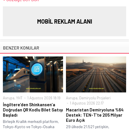
MOBİL REKLAM ALANI
BENZER KONULAR
Avrupa
,
YHT
1 Ağustos 2026 18:19
Avrupa
,
Demiryolu Projeleri
1 Ağustos 2026 22:17
İngiltere’den Shinkansen’a
Doğrudan QR Kodlu Bilet Satışı
Macaristan Demiryoluna %64
Başladı
Destek: TEN-T’te 205 Milyar
Euro Açık
Birleşik Krallık merkezli platform,
Tokyo–Kyoto ve Tokyo–Osaka
29 ülkede 21.521 yetişkin,