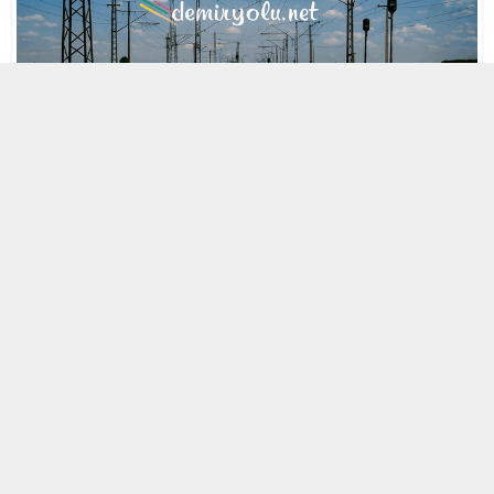
MOBİL REKLAM ALANI
29 NISAN 2021 16:32
A
A
ABONE OL
+
-
« Back to Glossary Index