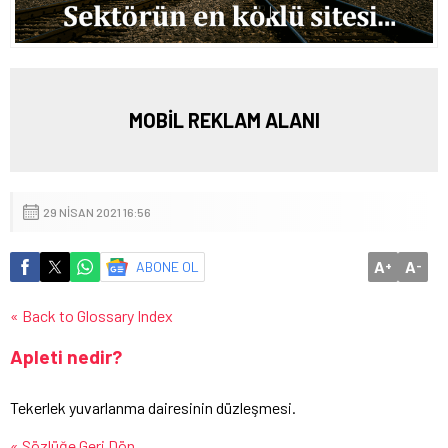
MOBİL REKLAM ALANI
29 NISAN 2021 16:56
A
A
ABONE OL
+
-
« Back to Glossary Index
Apleti nedir?
Tekerlek yuvarlanma dairesinin düzleşmesi.
« Sözlüğe Geri Dön