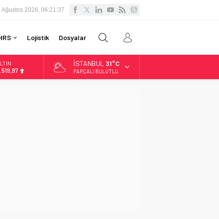
 Ağustos 2026, 06:21:38
HRS
Lojistik
Dosyalar
İSTANBUL
31°C
LTIN
.519,97
PARÇALI BULUTLU
İST
3.798,82
OLAR
7,7025
URO
5,0112