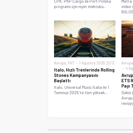
CPK, PKP Cargo ile Port Polska
Metra 
programı için niyet mektubu...
video 
BVLOS.
Avrupa
,
YHT
1 Ağustos 2026 20:12
Avrup
4 Ağ
Italo, Hızlı Trenlerinde Rolling
Stones Kampanyasını
Avrup
Başlattı
ETS R
Payı 
Italo, Universal Music Italia ile 1
Temmuz 2025'te tüm yüksek...
Sekiz 
Avrup
revizy