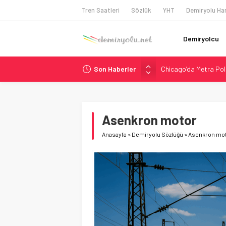
Tren Saatleri
Sözlük
YHT
Demiryolu Har
Demiryolcu
Son Haberler
Chicago’da Metra Poli
NJ Transit’ten Tarihi
Rocky Mountain, Güneş 
AAR, MIT ve Berkeley 
Asenkron motor
Northern Railway Doğ
Anasayfa
»
Demiryolu Sözlüğü
»
Asenkron mo