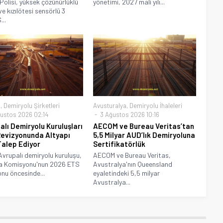
Polisi, yüksek çözünürlüklü
yönetimi, 2027 mali yılı...
ve kızılötesi sensörlü 3
..
a
,
Demiryolu Şirketleri
Avusturalya
,
Demiryolu İhaleleri
ustos 2026 02:14
3 Ağustos 2026 10:16
alı Demiryolu Kuruluşları
AECOM ve Bureau Veritas’tan
evizyonunda Altyapı
5,5 Milyar AUD’lık Demiryoluna
Talep Ediyor
Sertifikatörlük
Avrupalı demiryolu kuruluşu,
AECOM ve Bureau Veritas,
a Komisyonu'nun 2026 ETS
Avustralya'nın Queensland
onu öncesinde...
eyaletindeki 5,5 milyar
Avustralya...