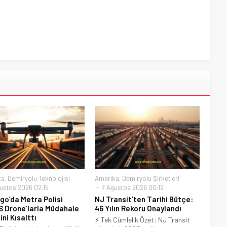
ka
,
Demiryolu Teknolojisi
Amerika
,
Demiryolu Şirketleri
ustos 2026 02:15
7 Ağustos 2026 00:12
go’da Metra Polisi
NJ Transit’ten Tarihi Bütçe:
 Drone’larla Müdahale
46 Yılın Rekoru Onaylandı
ni Kısalttı
⚡ Tek Cümlelik Özet: NJ Transit