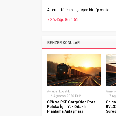
Alternatif akımla çalışan bir tip motor.
« Sözlüğe Geri Dön
BENZER KONULAR
Avrupa
,
Lojistik
Ameri
4 Ağustos 2026 10:14
7 Ağ
CPK ve PKP Cargo’dan Port
Chica
Polska İçin Yük Odaklı
BVLOS
Planlama Anlaşması
Süresi