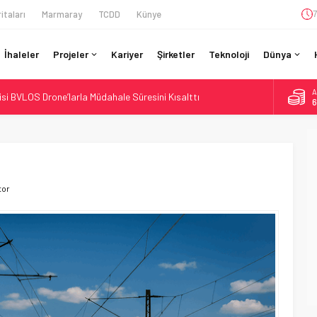
itaları
Marmaray
TCDD
Künye
7
İhaleler
Projeler
Kariyer
Şirketler
Teknoloji
Dünya
A
si BVLOS Drone’larla Müdahale Süresini Kısalttı
6
 Bütçe: 46 Yılın Rekoru Onaylandı
B
1
Enerjili Tesisten İlk Rayı Sevk Etti
Dahil 4 Üniversiteyle Araştırma Konsorsiyumu Başlattı
D
4
ruladı: 308 Bin Rupiye Özel Vagonda Puja
tor
E
5