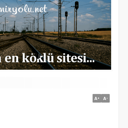
A
A
+
-