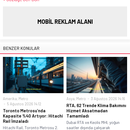
MOBİL REKLAM ALANI
BENZER KONULAR
Amerika
,
Metro
Asya
,
Metro
3 Ağustos 2026 14:16
5 Ağustos 2026 14:12
RTA, 62 Trende Klima Bakımını
Toronto Metrosu’nda
Hizmet Aksatmadan
Kapasite %40 Artıyor: Hitachi
Tamamladı
Rail İmzaladı
Dubai RTA ve Keolis MHI, yoğun
Hitachi Rail, Toronto Metrosu 2.
saatler dışında çalışarak