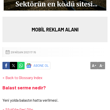
MOBİL REKLAM ALANI
29 NISAN 2021 17:15
A
A
ABONE OL
+
-
« Back to Glossary Index
Balast serme nedir?
Yeni yolda balastın hatta verilmesi.
« Sözlüğe Geri Dön