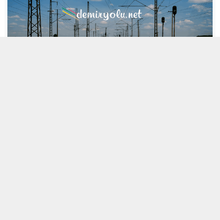
MOBİL REKLAM ALANI
29 NISAN 2021 17:14
A
A
ABONE OL
+
-
« Back to Glossary Index