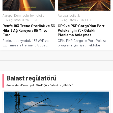
Avrupa
,
Demiryolu Teknolojisi
Avrupa
,
Lojistik
4 Ağustos 2026 00:13
4 Ağustos 2026 10:14
Renfe 183 Trene Starlink ve 5G
CPK ve PKP Cargo’dan Port
Hibrit Ağ Kuruyor: 85 Milyon
Polska İçin Yük Odaklı
Euro
Planlama Anlaşması
Renfe, İspanya’daki 183 AVE ve
CPK, PKP Cargo ile Port Polska
uzun mesafe trenine 10 Gbps...
programı için niyet mektubu...
Balast regülatörü
Anasayfa
»
Demiryolu Sözlüğü
»
Balast regülatörü