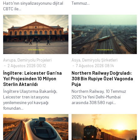
Hattı'nın sinyalizasyonunu dijital
Temmuz...
CBTC ile...
Avrupa
,
Demiryolu Projeleri
Asya
,
Demiryolu Şirketleri
2 Ağustos 2026 00:12
7 Ağustos 2026 08:14
İngiltere: Leicester Garı’na
Northern Railway Doğruladı:
Yol Projesinden 10 Milyon
308 Bin Rupiye Özel Vagonda
Sterlin Aktarıldı
Puja
İngiltere Ulaştırma Bakanlığı,
Northern Railway, 10 Temmuz
Leicester tren istasyonu
2025'te Yeni Delhi–Mumbai
yenilemesine yol kavşağı
arasında 308.580 rupi...
fonundan...