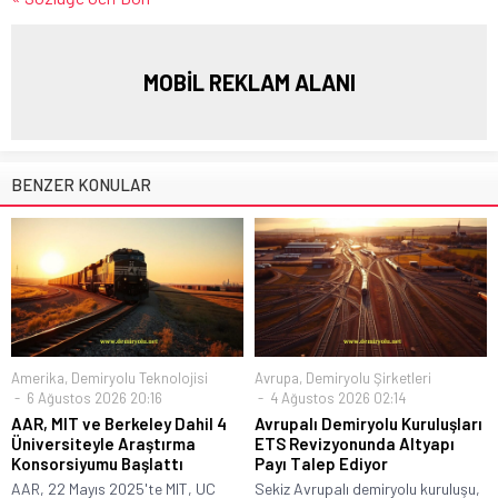
MOBİL REKLAM ALANI
BENZER KONULAR
Amerika
,
Demiryolu Teknolojisi
Avrupa
,
Demiryolu Şirketleri
6 Ağustos 2026 20:16
4 Ağustos 2026 02:14
AAR, MIT ve Berkeley Dahil 4
Avrupalı Demiryolu Kuruluşları
Üniversiteyle Araştırma
ETS Revizyonunda Altyapı
Konsorsiyumu Başlattı
Payı Talep Ediyor
AAR, 22 Mayıs 2025'te MIT, UC
Sekiz Avrupalı demiryolu kuruluşu,