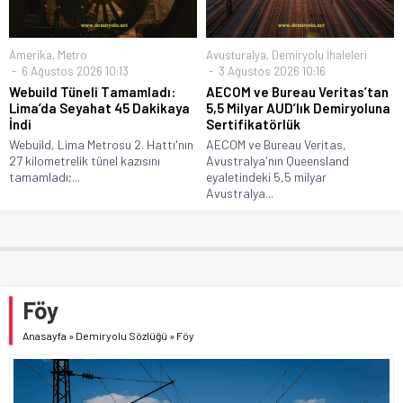
Amerika
,
Metro
Avusturalya
,
Demiryolu İhaleleri
6 Ağustos 2026 10:13
3 Ağustos 2026 10:16
Webuild Tüneli Tamamladı:
AECOM ve Bureau Veritas’tan
Lima’da Seyahat 45 Dakikaya
5,5 Milyar AUD’lık Demiryoluna
İndi
Sertifikatörlük
Webuild, Lima Metrosu 2. Hattı'nın
AECOM ve Bureau Veritas,
27 kilometrelik tünel kazısını
Avustralya'nın Queensland
tamamladı;...
eyaletindeki 5,5 milyar
Avustralya...
Föy
Anasayfa
»
Demiryolu Sözlüğü
»
Föy