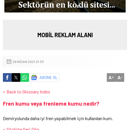
MOBİL REKLAM ALANI
29 NISAN 2021 21:33
A
A
ABONE OL
+
-
« Back to Glossary Index
Fren kumu veya frenleme kumu nedir?
Demiryolunda daha iyi fren yapabilmek için kullanılan kum.
« Sözlüğe Geri Dön