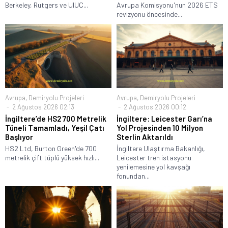
Berkeley, Rutgers ve UIUC...
Avrupa Komisyonu'nun 2026 ETS
revizyonu öncesinde...
Avrupa
,
Demiryolu Projeleri
Avrupa
,
Demiryolu Projeleri
2 Ağustos 2026 02:13
2 Ağustos 2026 00:12
İngiltere’de HS2 700 Metrelik
İngiltere: Leicester Garı’na
Tüneli Tamamladı, Yeşil Çatı
Yol Projesinden 10 Milyon
Başlıyor
Sterlin Aktarıldı
HS2 Ltd, Burton Green'de 700
İngiltere Ulaştırma Bakanlığı,
metrelik çift tüplü yüksek hızlı...
Leicester tren istasyonu
yenilemesine yol kavşağı
fonundan...