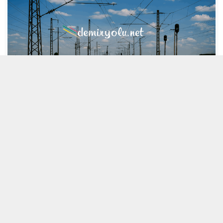
MOBİL REKLAM ALANI
29 NISAN 2021 21:32
A
A
ABONE OL
+
-