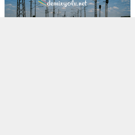
MOBİL REKLAM ALANI
29 NISAN 2021 23:59
A
A
ABONE OL
+
-
« Back to Glossary Index