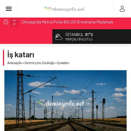
Chicago’da Metra Polisi BVLOS Drone’larla Müdahale
Süresini Kısalttı
İSTANBUL
31°C
NJ Transit’ten Tarihi Bütçe: 46 Yılın Rekoru Onaylandı
PARÇALI BULUTLU
Rocky Mountain, Güneş Enerjili Tesisten İlk Rayı Sevk Etti
İş katarı
AAR, MIT ve Berkeley Dahil 4 Üniversiteyle Araştırma
Konsorsiyumu Başlattı
Anasayfa
»
Demiryolu Sözlüğü
»
İş katarı
Northern Railway Doğruladı: 308 Bin Rupiye Özel Vagonda
Puja