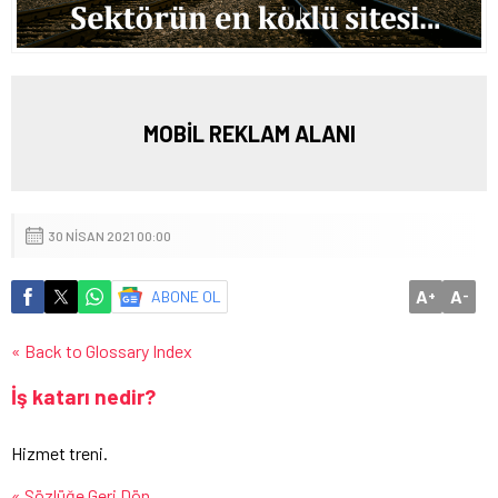
MOBİL REKLAM ALANI
30 NISAN 2021 00:00
A
A
ABONE OL
+
-
« Back to Glossary Index
İş katarı nedir?
Hizmet treni.
« Sözlüğe Geri Dön