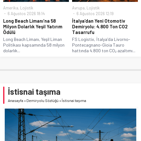
Amerika
,
Lojistik
Avrupa
,
Lojistik
6 Ağustos 2026 18:14
6 Ağustos 2026 12:19
Long Beach Limanı’na 58
İtalya’dan Yeni Otomotiv
Milyon Dolarlık Yeşil Yatırım
Demiryolu: 4.800 Ton CO2
Ödülü
Tasarrufu
Long Beach Limanı, Yeşil Liman
FS Logistix, İtalya'da Livorno-
Politikası kapsamında 58 milyon
Pontecagnano-Gioia Tauro
dolarlık...
hattında 4.800 ton CO₂ azaltımı...
İstisnai taşıma
Anasayfa
»
Demiryolu Sözlüğü
»
İstisnai taşıma