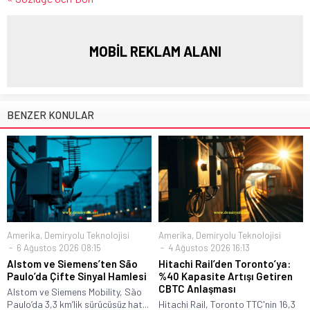
MOBİL REKLAM ALANI
BENZER KONULAR
Amerika
,
Demiryolu Teknolojisi
Amerika
,
Demiryolu Teknolojisi
6 Ağustos 2026 08:15
4 Ağustos 2026 16:13
Alstom ve Siemens’ten São
Hitachi Rail’den Toronto’ya:
Paulo’da Çifte Sinyal Hamlesi
%40 Kapasite Artışı Getiren
CBTC Anlaşması
Alstom ve Siemens Mobility, São
Paulo’da 3,3 km’lik sürücüsüz hat...
Hitachi Rail, Toronto TTC'nin 16,3