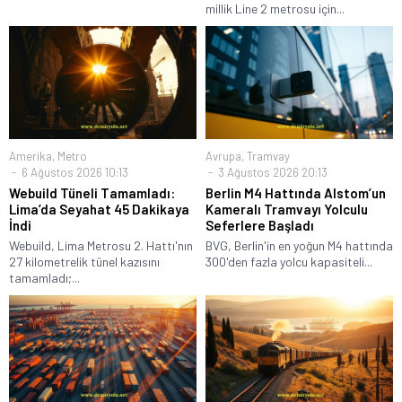
millik Line 2 metrosu için...
Amerika
,
Metro
Avrupa
,
Tramvay
6 Ağustos 2026 10:13
3 Ağustos 2026 20:13
Webuild Tüneli Tamamladı:
Berlin M4 Hattında Alstom’un
Lima’da Seyahat 45 Dakikaya
Kameralı Tramvayı Yolculu
İndi
Seferlere Başladı
Webuild, Lima Metrosu 2. Hattı'nın
BVG, Berlin'in en yoğun M4 hattında
27 kilometrelik tünel kazısını
300'den fazla yolcu kapasiteli...
tamamladı;...