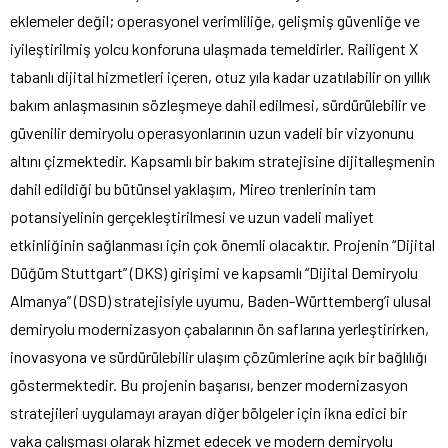
eklemeler değil; operasyonel verimliliğe, gelişmiş güvenliğe ve
iyileştirilmiş yolcu konforuna ulaşmada temeldirler. Railigent X
tabanlı dijital hizmetleri içeren, otuz yıla kadar uzatılabilir on yıllık
bakım anlaşmasının sözleşmeye dahil edilmesi, sürdürülebilir ve
güvenilir demiryolu operasyonlarının uzun vadeli bir vizyonunu
altını çizmektedir. Kapsamlı bir bakım stratejisine dijitalleşmenin
dahil edildiği bu bütünsel yaklaşım, Mireo trenlerinin tam
potansiyelinin gerçekleştirilmesi ve uzun vadeli maliyet
etkinliğinin sağlanması için çok önemli olacaktır. Projenin “Dijital
Düğüm Stuttgart” (DKS) girişimi ve kapsamlı “Dijital Demiryolu
Almanya” (DSD) stratejisiyle uyumu, Baden-Württemberg’i ulusal
demiryolu modernizasyon çabalarının ön saflarına yerleştirirken,
inovasyona ve sürdürülebilir ulaşım çözümlerine açık bir bağlılığı
göstermektedir. Bu projenin başarısı, benzer modernizasyon
stratejileri uygulamayı arayan diğer bölgeler için ikna edici bir
vaka çalışması olarak hizmet edecek ve modern demiryolu