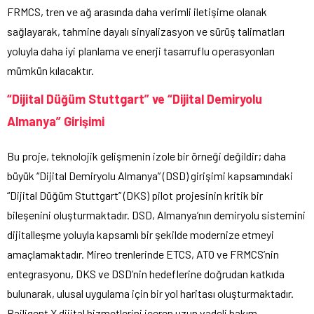
FRMCS, tren ve ağ arasında daha verimli iletişime olanak
sağlayarak, tahmine dayalı sinyalizasyon ve sürüş talimatları
yoluyla daha iyi planlama ve enerji tasarruflu operasyonları
mümkün kılacaktır.
“Dijital Düğüm Stuttgart” ve “Dijital Demiryolu
Almanya” Girişimi
Bu proje, teknolojik gelişmenin izole bir örneği değildir; daha
büyük “Dijital Demiryolu Almanya” (DSD) girişimi kapsamındaki
“Dijital Düğüm Stuttgart” (DKS) pilot projesinin kritik bir
bileşenini oluşturmaktadır. DSD, Almanya’nın demiryolu sistemini
dijitalleşme yoluyla kapsamlı bir şekilde modernize etmeyi
amaçlamaktadır. Mireo trenlerinde ETCS, ATO ve FRMCS’nin
entegrasyonu, DKS ve DSD’nin hedeflerine doğrudan katkıda
bulunarak, ulusal uygulama için bir yol haritası oluşturmaktadır.
Railigent X dijital hizmetlerini içeren uzun vadeli bakım