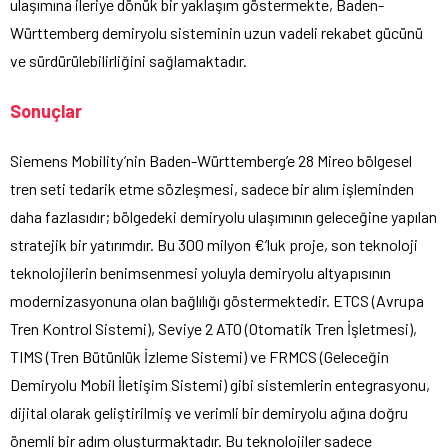
ulaşımına ileriye dönük bir yaklaşım göstermekte, Baden-
Württemberg demiryolu sisteminin uzun vadeli rekabet gücünü
ve sürdürülebilirliğini sağlamaktadır.
Sonuçlar
Siemens Mobility’nin Baden-Württemberg’e 28 Mireo bölgesel
tren seti tedarik etme sözleşmesi, sadece bir alım işleminden
daha fazlasıdır; bölgedeki demiryolu ulaşımının geleceğine yapılan
stratejik bir yatırımdır. Bu 300 milyon €’luk proje, son teknoloji
teknolojilerin benimsenmesi yoluyla demiryolu altyapısının
modernizasyonuna olan bağlılığı göstermektedir. ETCS (Avrupa
Tren Kontrol Sistemi), Seviye 2 ATO (Otomatik Tren İşletmesi),
TIMS (Tren Bütünlük İzleme Sistemi) ve FRMCS (Geleceğin
Demiryolu Mobil İletişim Sistemi) gibi sistemlerin entegrasyonu,
dijital olarak geliştirilmiş ve verimli bir demiryolu ağına doğru
önemli bir adım oluşturmaktadır. Bu teknolojiler sadece