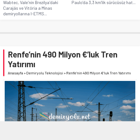
Wabtec, Vale'nin Brezilya'daki
Paulo’da 3,3 km’lik sürücüsüz hat...
Carajás ve Vitória a Minas
demiryollarına I-ETMS...
Renfe’nin 490 Milyon €’luk Tren
Yatırımı
Anasayfa
»
Demiryolu Teknolojisi
»
Renfe’nin 490 Milyon €’luk Tren Yatırımı