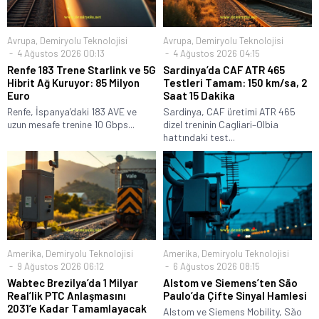
Avrupa
,
Demiryolu Teknolojisi
Avrupa
,
Demiryolu Teknolojisi
4 Ağustos 2026 00:13
4 Ağustos 2026 04:15
Renfe 183 Trene Starlink ve 5G
Sardinya’da CAF ATR 465
Hibrit Ağ Kuruyor: 85 Milyon
Testleri Tamam: 150 km/sa, 2
Euro
Saat 15 Dakika
Renfe, İspanya’daki 183 AVE ve
Sardinya, CAF üretimi ATR 465
uzun mesafe trenine 10 Gbps...
dizel treninin Cagliari–Olbia
hattındaki test...
Amerika
,
Demiryolu Teknolojisi
Amerika
,
Demiryolu Teknolojisi
9 Ağustos 2026 06:12
6 Ağustos 2026 08:15
Wabtec Brezilya’da 1 Milyar
Alstom ve Siemens’ten São
Real’lik PTC Anlaşmasını
Paulo’da Çifte Sinyal Hamlesi
2031’e Kadar Tamamlayacak
Alstom ve Siemens Mobility, São