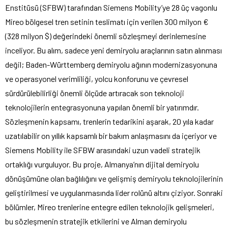
Enstitüsü (SFBW) tarafından Siemens Mobility’ye 28 üç vagonlu
Mireo bölgesel tren setinin teslimatı için verilen 300 milyon €
(328 milyon $) değerindeki önemli sözleşmeyi derinlemesine
inceliyor. Bu alım, sadece yeni demiryolu araçlarının satın alınması
değil; Baden-Württemberg demiryolu ağının modernizasyonuna
ve operasyonel verimliliği, yolcu konforunu ve çevresel
sürdürülebilirliği önemli ölçüde artıracak son teknoloji
teknolojilerin entegrasyonuna yapılan önemli bir yatırımdır.
Sözleşmenin kapsamı, trenlerin tedarikini aşarak, 20 yıla kadar
uzatılabilir on yıllık kapsamlı bir bakım anlaşmasını da içeriyor ve
Siemens Mobility ile SFBW arasındaki uzun vadeli stratejik
ortaklığı vurguluyor. Bu proje, Almanya’nın dijital demiryolu
dönüşümüne olan bağlılığını ve gelişmiş demiryolu teknolojilerinin
geliştirilmesi ve uygulanmasında lider rolünü altını çiziyor. Sonraki
bölümler, Mireo trenlerine entegre edilen teknolojik gelişmeleri,
bu sözleşmenin stratejik etkilerini ve Alman demiryolu