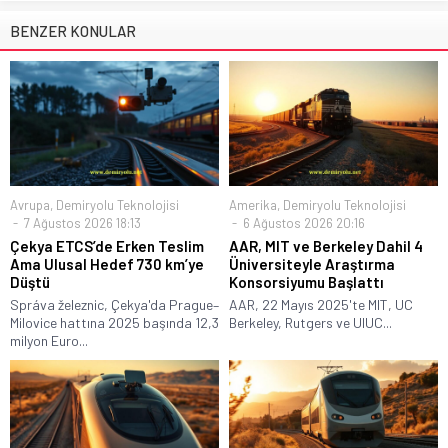
BENZER KONULAR
Avrupa
,
Demiryolu Teknolojisi
Amerika
,
Demiryolu Teknolojisi
7 Ağustos 2026 18:13
6 Ağustos 2026 20:16
Çekya ETCS’de Erken Teslim
AAR, MIT ve Berkeley Dahil 4
Ama Ulusal Hedef 730 km’ye
Üniversiteyle Araştırma
Düştü
Konsorsiyumu Başlattı
Správa železnic, Çekya'da Prague–
AAR, 22 Mayıs 2025'te MIT, UC
Milovice hattına 2025 başında 12,3
Berkeley, Rutgers ve UIUC...
milyon Euro...